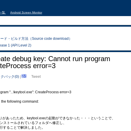
事一覧
Android Screen Monitor
ド・ビルド方法（Source code download）
se 1 (API Level 2)
reate debug key: Cannot run program
eateProcess error=3
クバック(0)
|
Tweet
gram "...\keytool.exe": CreateProcess error=3
te the following command:
りがあったため、keytool.exeの起動ができなかった・・・ということで、
インストールされているフォルダへ修正し、
leanを実行することで解決しました。