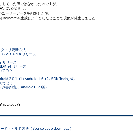
したりしていた訳ではなかったのですが、
DKパスを変更し、
droidなどのユーザーデータを削除した後、
.keystoreを生成しようとしたとことで現象が発生しました。
DK ディレクトリ更新方法
ion 7 / ADT0.9.8 リリース
ion 2 リリース
id NDK, r4 リリース
書いてみた
id 2.0.1, r1 / Android 1.6, r2 / SDK Tools, r4）
日おめでとう！
 イメージ書き換え(Android1.5r3編)
t-tb.cgi/73
ド・ビルド方法（Source code download）