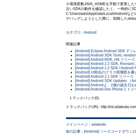
※環境変数JAVA_HOMEを手動で変更
古いSDKの動作を確認したく、一時的にS
C:\Users\ada\AppData\Local\An
デバッグしようとした際に、削除したdebug
カテゴリ
:
Android
関連記事
[Android] Eclipse Android S
[Android] Android SDK Tools, revis
[Android] Android NDK, r4b リリース
[Android] Android 2.2 SDK, Revis
[Android] Android 2.2 SDK / Andro
[Android] UI部品のクラス階層図を
[Android] Android 2.1 SDK リリース
[Android] Android SDK Updates （Andro
[Android] Androidよ、2歳の誕生
[Android] Android Dev Phone 1
トラックバック(0)
トラックバックURL: http://mt.adakoda.com/m
メインページ：adakoda
前の記事：[Android] ソースコードダウンロー