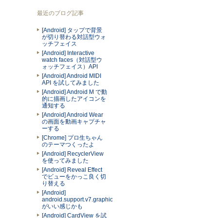
最近のブログ記事
[Android] タップで背景
が切り替わる対話型ウォ
ッチフェイス
[Android] Interactive
watch faces（対話型ウ
ォッチフェイス）API
[Android] Android MIDI
API を試してみました
[Android] Android M で動
的に描画したアイコンを
通知する
[Android] Android Wear
の画面を動画キャプチャ
ーする
[Chrome] プロ生ちゃん
のテーマつくったよ
[Android] RecyclerView
を使ってみました
[Android] Reveal Effect
でビューをかっこ良く切
り替える
[Android]
android.support.v7.graphics.Palette
がいい感じかも
[Android] CardView を試