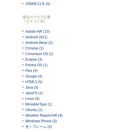
2008年11月 (4)
過去のブログ記事
（カテゴリ別）
Adobe AIR (15)
Android (421)
Android Wear (2)
Chrome (1)
Chromium OS (1)
Eclipse (3)
Firefox OS (1)
Flex (4)
Google (4)
HTML5 (5)
Java (3)
JavaFX (1)
Linux (4)
MovableType (1)
Ubuntu (1)
Weather Report AIR (4)
Windows Phone (3)
光ｉフレーム (4)