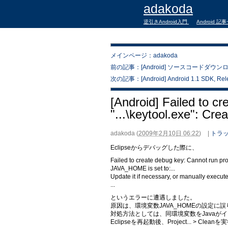
adakoda
逆引きAndroid入門
Android 記
メインページ：adakoda
前の記事：[Android] ソースコードダウンロー
次の記事：[Android] Android 1.1 SDK, Relea
[Android] Failed to c
"...\keytool.exe": Cr
adakoda
(
2009年2月10日 06:22
)
|
トラッ
Eclipseからデバッグした際に、
Failed to create debug key: Cannot run pro
JAVA_HOME is set to:...
Update it if necessary, or manually execu
...
というエラーに遭遇しました。
原因は、環境変数JAVA_HOMEの設定に誤
対処方法としては、同環境変数をJavaが
Eclipseを再起動後、Project... > C