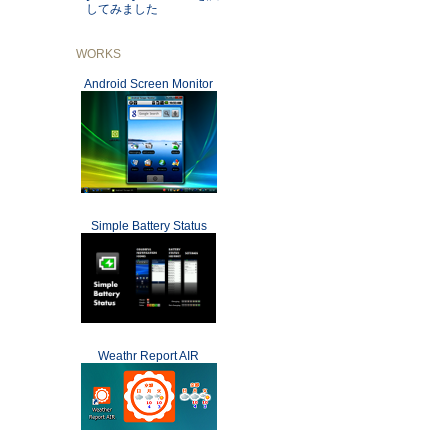
してみました
WORKS
Android Screen Monitor
Simple Battery Status
Weathr Report AIR