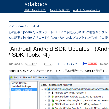
adakoda
逆引きAndroid入門
Android 記事一覧
Android Screen Monitor
メインページ：adakoda
前の記事：[Android] 人柱レポートHT-03Aにも使えたUSB出力付きリチ
次の記事：[Android] 「コードからわかるAndroidプログラミングのしく
[Android] Android SDK Updates （Android
/ SDK Tools, r4）
adakoda
(
2009年12月 5日 05:17
)
|
トラックバック(0)
|
Tweet
Android SDK がアップデートされました（日本時間だと2009年12月4日）。