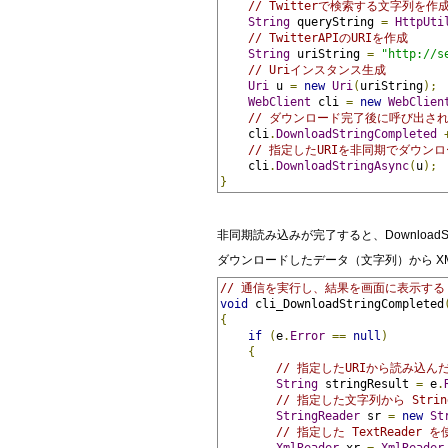
// Twitterで検索する文字列を作
String
 queryString 
=
HttpUti
// TwitterAPIのURIを作成
String
 uriString 
=
"http://s
// Uriインスタンス生成
Uri
 u 
=
new
Uri
(
uriString
);
WebClient
 cli 
=
new
WebClien
// ダウンロード完了後に呼び出さ
    cli
.
DownloadStringCompleted
// 指定したURIを非同期でダウン
    cli
.
DownloadStringAsync
(
u
);
}
非同期読み込みが完了すると、DownloadS
ダウンロードしたデータ（文字列）から X
// 通信を実行し、結果を画面に表示する
void
 cli_DownloadStringCompleted
{
if
(
e
.
Error
==
null
)
{
// 指定したURIから読み込ん
String
 stringResult 
=
 e
.
// 指定した文字列から StringR
StringReader
 sr 
=
new
St
// 指定した TextReader