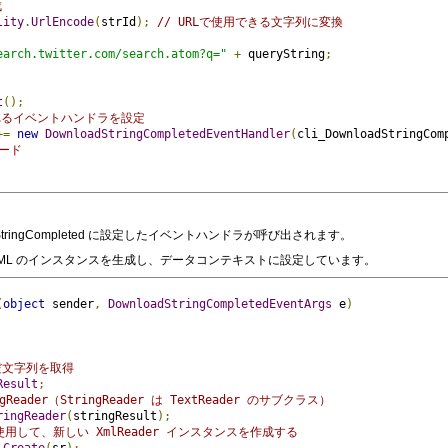
成
lity
.
UrlEncode
(
strId
);
// URLで使用できる文字列に変換
earch.twitter.com/search.atom?q="
+
 queryString
;
t
();
れるイベントハンドラを設定
+=
new
DownloadStringCompletedEventHandler
(
cli_DownloadStringCom
ロード
tringCompleted に設定したイベントハンドラが呼び出されます。
ML のインスタンスを生成し、データコンテキストに設定しています。
(
object
 sender
,
DownloadStringCompletedEventArgs
 e
)
だ文字列を取得
Result
;
eader（StringReader は TextReader のサブクラス）
ringReader
(
stringResult
);
 を使用して、新しい XmlReader インスタンスを作成する