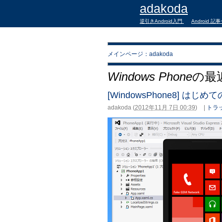
adakoda
逆引きAndroid入門
Android 記
メインページ：adakoda
Windows Phone
の最
[WindowsPhone8] はじ
adakoda
(
2012年11月 7日 00:39
)
|
トラッ