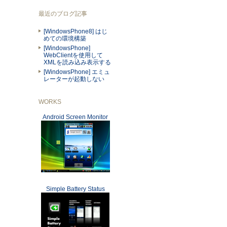
最近のブログ記事
[WindowsPhone8] はじ
めての環境構築
[WindowsPhone]
WebClientを使用して
XMLを読み込み表示する
[WindowsPhone] エミュ
レーターが起動しない
WORKS
Android Screen Monitor
Simple Battery Status