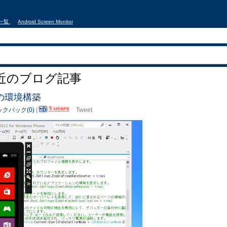
事一覧
Android Screen Monitor
近のブログ記事
めての環境構築
クバック(0)
|
Tweet