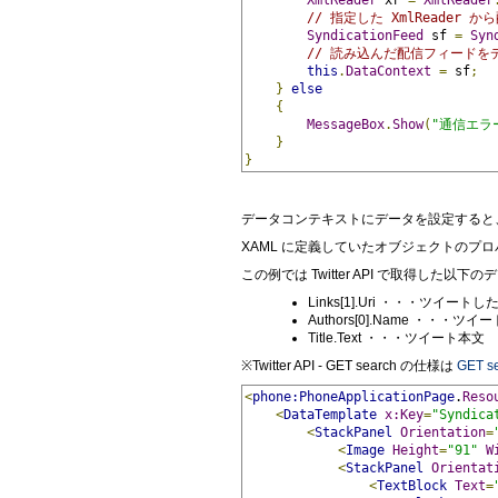
XmlReader
 xr 
=
XmlReader
// 指定した XmlReader
SyndicationFeed
 sf 
=
Syn
// 読み込んだ配信フィードを
this
.
DataContext
=
 sf
;
}
else
{
MessageBox
.
Show
(
"通信エラ
}
}
データコンテキストにデータを設定すると
XAML に定義していたオブジェクトのプ
この例では Twitter API で取得した
Links[1].Uri ・・・ツイ
Authors[0].Name ・・
Title.Text ・・・ツイート本文
※Twitter API - GET search の仕様は
GET se
<
phone:PhoneApplicationPage
.
Reso
<
DataTemplate
x:Key
=
"Syndica
<
StackPanel
Orientation
=
<
Image
Height
=
"91"
W
<
StackPanel
Orientat
<
TextBlock
Text
=