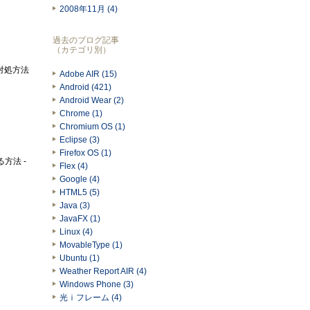
2008年11月 (4)
過去のブログ記事
（カテゴリ別）
じ対処方法
Adobe AIR (15)
Android (421)
Android Wear (2)
Chrome (1)
Chromium OS (1)
Eclipse (3)
Firefox OS (1)
する方法 -
Flex (4)
Google (4)
HTML5 (5)
Java (3)
JavaFX (1)
Linux (4)
MovableType (1)
Ubuntu (1)
Weather Report AIR (4)
Windows Phone (3)
光ｉフレーム (4)