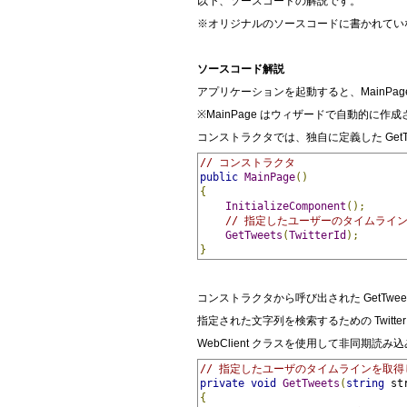
以下、ソースコードの解説です。
※オリジナルのソースコードに書かれてい
ソースコード解説
アプリケーションを起動すると、MainPa
※MainPage はウィザードで自動的に作成される
コンストラクタでは、独自に定義した GetT
// コンストラクタ
public
MainPage
()
{
InitializeComponent
();
// 指定したユーザーのタイムライ
GetTweets
(
TwitterId
);
}
コンストラクタから呼び出された GetTwee
指定された文字列を検索するための Twitter 
WebClient クラスを使用して非同期読
// 指定したユーザのタイムラインを取
private
void
GetTweets
(
string
 st
{