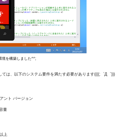
開発環境を構築しました^^;
環境としては、以下のシステム要件を満たす必要があります((((;゜Д゜)))
 クライアント バージョン
き容量
ン以上