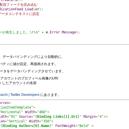
.
Create
(
sr
);
 から配信フィードを読み込む
dicationFeed
.
Load
(
xr
);
データコンテキストに設定
ーが発生しました。\r\n"
+
 e
.
Error
.
Message
);
、データバインディングにより自動的に、
ロパティに値が設定、再描画されます。
以下のデータをデータバンディングさせています。
ートしたアカウントのプロフィール画像のURI
・ツイートしたアカウントの名前
arch | Twitter Developers
にあります。
urces
>
tionItemTemplate"
>
"Horizontal"
Width
=
"460"
>
idth
=
"91"
Source
=
"{
Binding Links[1].Uri
}"
Margin
=
"4"
/>
ion
=
"Vertical"
Width
=
"350"
>
"{
Binding Authors[0].Name
}"
FontWeight
=
"Bold"
>