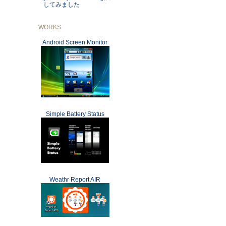
してみました
WORKS
Android Screen Monitor
Simple Battery Status
Weathr Report AIR