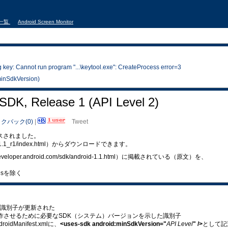
事一覧
Android Screen Monitor
y: Cannot run program "...\keytool.exe": CreateProcess error=3
inSdkVersion)
 SDK, Release 1 (API Level 2)
クバック(0)
|
Tweet
リリースされました。
/sdk/1.1_r1/index.html）からダウンロードできます。
://developer.android.com/sdk/android-1.1.html）に掲載されている（原文）を、
resを除く
識別子が更新された
ンを動作させるために必要なSDK（システム）バージョンを示した識別子
idManifest.xmlに、
<uses-sdk android:minSdkVersion="
API Level
" />
として記