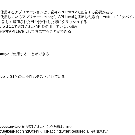
PIを使用するアプリケーションは、必ずAPI Level 2で宣言する必要がある
PIを使用しているアプリケーションが、API Levelを省略した場合、Android 1.1デバ
スでは、新しく追加されたAPIを実行した際にクラッシュする
Android 1.1で追加されたAPIを使用していない場合、
を示すAPI Level 1して宣言することができる
es-library>で使用することができる
-Mobile G1との互換性もテストされている
ess.myUid()が追加された（戻り値は、int）
ght/BottomPaddhingOffset()、isPaddingOffsetRequired()が追加された