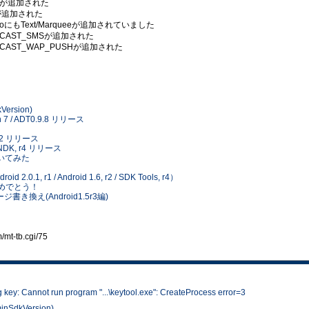
it()が追加された
imitが追加された
にもText/Marqueeが追加されていました
BROADCAST_SMSが追加された
.BROADCAST_WAP_PUSHが追加された
kVersion)
ion 7 / ADT0.9.8 リリース
ion 2 リリース
id NDK, r4 リリース
書いてみた
id 2.0.1, r1 / Android 1.6, r2 / SDK Tools, r4）
日おめでとう！
 イメージ書き換え(Android1.5r3編)
t-tb.cgi/75
y: Cannot run program "...\keytool.exe": CreateProcess error=3
inSdkVersion)