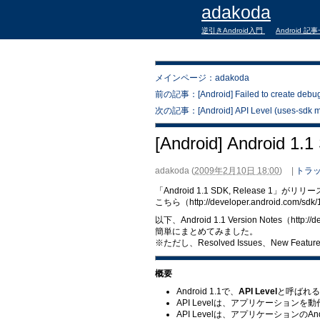
adakoda
逆引きAndroid入門
Android 記
メインページ：adakoda
前の記事：[Android] Failed to create debug ke
次の記事：[Android] API Level (uses-sdk m
[Android] Android 1.1
adakoda
(
2009年2月10日 18:00
)
|
トラッ
「Android 1.1 SDK, Release 1」が
こちら（http://developer.android.com
以下、Android 1.1 Version Notes（http
簡単にまとめてみました。
※ただし、Resolved Issues、New Featu
概要
Android 1.1で、
API Level
と呼ばれる
API Levelは、アプリケーショ
API Levelは、アプリケーションのAndro