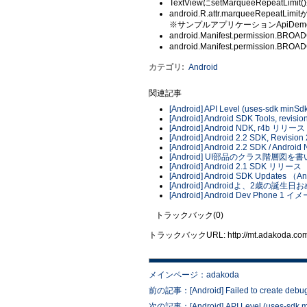
TextViewにsetMarqueeRepeatLim
android.R.attr.marqueeRepeatL
※サンプルアプリケーションApiDemo
android.Manifest.permission.
android.Manifest.permission
カテゴリ
:
Android
関連記事
[Android] API Level (uses-sdk minSd
[Android] Android SDK Tools, revis
[Android] Android NDK, r4b リリース
[Android] Android 2.2 SDK, Revis
[Android] Android 2.2 SDK / Andro
[Android] UI部品のクラス階層図を
[Android] Android 2.1 SDK リリース
[Android] Android SDK Updates （Andro
[Android] Androidよ、2歳の誕生
[Android] Android Dev Phone 1
トラックバック(0)
トラックバックURL: http://mt.adakoda.com/m
メインページ：adakoda
前の記事：[Android] Failed to create debug ke
次の記事：[Android] API Level (uses-sdk m