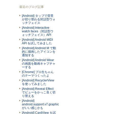
最近のブログ記事
[Android] タップで背景
が切り替わる対話型ウォ
ッチフェイス
[Android] Interactive
watch faces（対話型ウ
ォッチフェイス）API
[Android] Android MIDI
API を試してみました
[Android] Android M で動
的に描画したアイコンを
通知する
[Android] Android Wear
の画面を動画キャプチャ
ーする
[Chrome] プロ生ちゃん
のテーマつくったよ
[Android] RecyclerView
を使ってみました
[Android] Reveal Effect
でビューをかっこ良く切
り替える
[Android]
android.support.v7.graphics.Palette
がいい感じかも
[Android] CardView を試