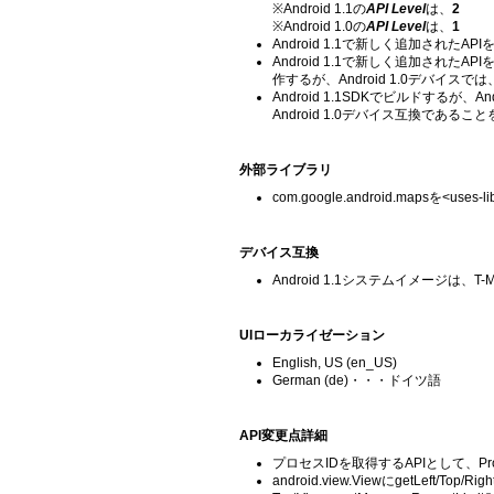
※Android 1.1の
API Level
は、
2
※Android 1.0の
API Level
は、
1
Android 1.1で新しく追加されたA
Android 1.1で新しく追加されたA
作するが、Android 1.0デバイ
Android 1.1SDKでビルドするが、
Android 1.0デバイス互換であること
外部ライブラリ
com.google.android.mapsを<us
デバイス互換
Android 1.1システムイメージは、T
UIローカライゼーション
English, US (en_US)
German (de)・・・ドイツ語
API変更点詳細
プロセスIDを取得するAPIとして、Proc
android.view.ViewにgetLeft/Top/Ri