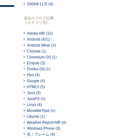
2008年11月 (4)
過去のブログ記事
（カテゴリ別）
Adobe AIR (15)
Android (421)
Android Wear (2)
Chrome (1)
Chromium OS (1)
Eclipse (3)
Firefox OS (1)
Flex (4)
Google (4)
HTML5 (5)
Java (3)
JavaFX (1)
Linux (4)
MovableType (1)
Ubuntu (1)
Weather Report AIR (4)
Windows Phone (3)
光ｉフレーム (4)