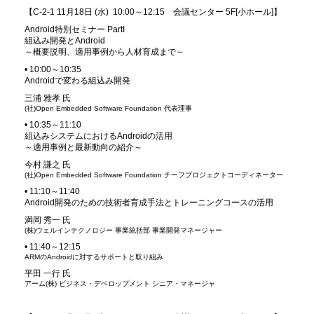
【C-2-1 11月18日 (水) 10:00～12:15 会議センター 5F[小ホール]】
Android特別セミナー PartI
組込み開発とAndroid
～概要説明、適用事例から人材育成まで～
• 10:00～10:35
Androidで変わる組込み開発
三浦 雅孝 氏
(社)Open Embedded Software Foundation 代表理事
• 10:35～11:10
組込みシステムにおけるAndroidの活用
～適用事例と最新動向の紹介～
今村 謙之 氏
(社)Open Embedded Software Foundation チーフプロジェクトコーディネーター
• 11:10～11:40
Android開発のための技術者育成手法とトレーニングコースの活用
満岡 秀一 氏
(株)ウェルインテクノロジー 事業統括部 事業開発マネージャー
• 11:40～12:15
ARMのAndroidに対するサポートと取り組み
平田 一行 氏
アーム(株) ビジネス・デベロップメント シニア・マネージャ