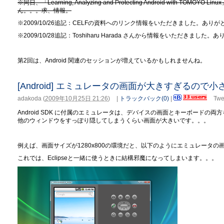
※同日、「Learning, Analyzing and Protecting Android with
ん。。。求、情報。
※2009/10/26追記：CELFの資料へのリンク情報をいただきました。あ
※2009/10/28追記：
Toshiharu
Harada さんから情報をいただきました。
第2回は、Android 関連のセッションが増えているかもしれませんね。
[Android] エミュレータの画面が大きすぎるので
adakoda
(
2009年10月25日 21:26
)
|
トラックバック(0)
|
Twe
Android SDK に付属のエミュレータは、デバイスの画面とキーボードの
他のウィンドウをすっぽり隠してしまうくらい画面が大きいです。。。
例えば、画面サイズが1280x800の環境だと、以下のようにエミュレータ
これでは、Eclipseと一緒に使うときに結構邪魔になってしまいます。。。