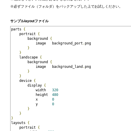
※必ずファイル（フォルダ）をバックアップした上でお試しください。
サンプルlayoutファイル
parts 
{
    portrait 
{
        background 
{
            image   background_port
.
png
}
}
    landscape 
{
        background 
{
            image   background_land
.
png
}
}
    device 
{
        display 
{
            width   
320
            height  
480
            x       
0
            y       
0
}
}
}
layouts 
{
    portrait 
{