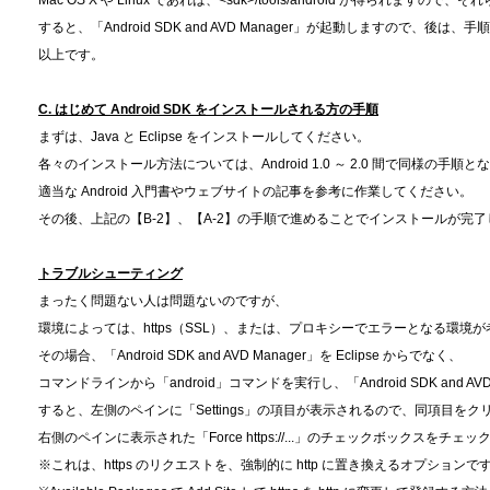
Mac OS X や Linux であれば、<sdk>/tools/android が得られますの
すると、「Android SDK and AVD Manager」が起動しますので、後は
以上です。
C. はじめて Android SDK をインストールされる方の手順
まずは、Java と Eclipse をインストールしてください。
各々のインストール方法については、Android 1.0 ～ 2.0 間で同様の手順
適当な Android 入門書やウェブサイトの記事を参考に作業してください。
その後、上記の【B-2】、【A-2】の手順で進めることでインストールが完
トラブルシューティング
まったく問題ない人は問題ないのですが、
環境によっては、https（SSL）、または、プロキシーでエラーとなる環境
その場合、「Android SDK and AVD Manager」を Eclipse からでなく、
コマンドラインから「android」コマンドを実行し、「Android SDK and 
すると、左側のペインに「Settings」の項目が表示されるので、同項目をク
右側のペインに表示された「Force https://...」のチェックボックスをチェ
※これは、https のリクエストを、強制的に http に置き換えるオプションで