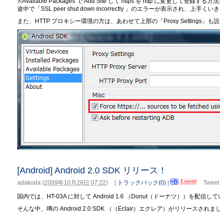
※Available Packages で Add Site して https を http に変更して登録する
途中で「SSL peer shut down incorrectly 」のエラーが表示され、上
また、HTTP プロキシー環境の方は、あわせて上部の「Proxy Settings」
[Android] Android 2.0 SDK リリース！
adakoda
(
2009年10月28日 07:22
)
|
トラックバック(0)
|
Tweet
国内では、HT-03A に対して Android 1.6 （Donut（ドーナツ））を配
そんな中、噂の Android 2.0 SDK （（Eclair）エクレア）がリリースされ