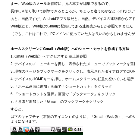
まー、Web版のメール返信時に、元の本文が編集できるので、
長押し＆切り取りで削除できるところが、ちょっと違うのかなと（それにし
あと、当然ですが、Androidアプリ版だと、当然、デバイスの連絡帳から
Web版だと、Web版のGmailに登録してある連絡先からしか参照できませ
（でも、これはこれで、PCメインに使っていた人は良いのかもしれません
ホームスクリーンにGmail（Web版）へのショートカットを作成する方法
1. Gmail（Web版）へアクセスする ※上述参照
2. デバイスのメニューキーを押し、表示されたメニューでブックマークを選
3. 現在のページをブックマークをクリックし、表示されたダイアログでOK
4. デバイスのHOMEキーを押し、ホームスクリーンの任意の空いている場
5. 「ホーム画面に追加」画面で「ショートカット」をクリック
6. 「ショートカットを選択」画面で「ブックマーク」をクリック
7. さきほど追加した「Gmail」のブックマークをクリック
すると、
以下のキャプチャ（右側のアイコン）のように、「Gmail（Web版）」へ
ようになります。