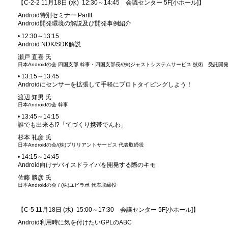
【C-2-2 11月18日 (水) 12:30～14:45 会議センター 5F[小ホール]】
Android特別セミナー PartII
Android開発環境の解説及び開発事例紹介
• 12:30～13:15
Android NDK/SDK解説
瀬戸 直喜 氏
日本Androidの会 四国支部 幹事・四国支部長/(株)ジャストシステムサービス 技術 受託開
• 13:15～13:45
Androidにセンサーを拡張して手軽にプロトタイピングしよう！
渡辺 知男 氏
日本Androidの会 幹事
• 13:45～14:15
誰でも出来る!?「てづくり携帯でんわ」
杉本 礼彦 氏
日本Androidの会/(株)ブリリアントサービス 代表取締役
• 14:15～14:45
Android向けデバイスドライバを開発する際のキモ
佐藤 勝彦 氏
日本Androidの会 / (株)ユビラボ 代表取締役
【C-5 11月18日 (水) 15:00～17:30 会議センター 5F[小ホール]】
Android利用時に気を付けたいGPLのABC