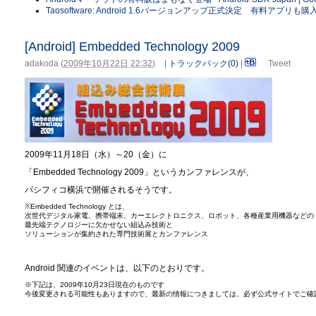
Taosoftware: Android 1.6バージョンアップ正式決定 有料アプリも
[Android] Embedded Technology 2009
adakoda
(
2009年10月22日 22:32
)
|
トラックバック(0)
|
Tweet
2009年11月18日（水）～20（金）に
「Embedded Technology 2009」というカンファレンスが、
パシフィコ横浜で開催されるそうです。
※Embedded Technology とは、
次世代デジタル家電、携帯端末、カーエレクトロニクス、ロボット、各種産業用機器などの
最先端テクノロジーに欠かせない組込み技術と
ソリューションが集約された専門技術展とカンファレンス
Android 関連のイベントは、以下のとおりです。
※下記は、2009年10月23日現在のものです
今後変更される可能性もありますので、最新の情報につきましては、必ず公式サイトでご確