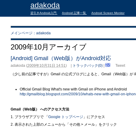
adakoda
逆引きAndroid入門
Android 記事一覧
Android Screen Monitor
メインページ：adakoda
2009年10月アーカイブ
[Android] Gmail（Web版）がAndroid対応
adakoda
(
2009年10月31日 14:51
)
|
トラックバック(0)
|
Tweet
（少し前の記事ですが）Gmail の公式ブログによると、Gmail（Web版）が iP
Official Gmail Blog What's new with Gmail on iPhone and Android
http://gmailblog.blogspot.com/2009/10/whats-new-with-gmail-on-iphon
Gmail（Web版） へのアクセス方法
1. ブラウザアプリで 「
Google トップページ
」にアクセス
2. 表示された上部のメニューから「その他 > メール」をクリック