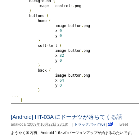
        background 
{
            image   controls
.
png
}
        buttons 
{
            home 
{
                    image button
.
png
                    x 
0
                    y 
0
}
            soft
-
left 
{
                    image button
.
png
                    x 
32
                    y 
0
}
            back 
{
                    image button
.
png
                    x 
64
                    y 
0
}
...
}
[Android] HT-03A にドーナツが落ちてくる話
adakoda
(
2009年10月22日 23:18
)
|
トラックバック(0)
|
Tweet
ようやく国内初、Android 1.6へのバージョンアップが始まるみたいです。