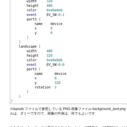
        width     
320
        height    
480
        color     
0xe0e0e0
event
     EV_SW
:
0
:
1
        part3 
{
            name    device
            x       
0
            y       
0
}
}
    landscape 
{
        width     
480
        height    
320
        color     
0xe0e0e0
event
     EV_SW
:
0
:
0
        part3 
{
            name      device
            x         
0
            y         
320
            rotation  
3
}
}
}
※layouts ファイルで参照している PNG 画像ファイル background_port.png（32
ルは、ダミーですので、画像の中身は、何でもよいです