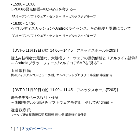
• 15:00～16:00
GPLv3の要点解説─v3からv2を考える─
IPAオープンソフトウェア・センター リーガルタスクグループ
• 16:00～17:30
<パネルディスカッション>Androidライセンス、その概要と課題について
IPAオープンソフトウェア・センター リーガルタスクグループ
【DVT-5 11月19日 (木) 14:00～14:45 アネックスホール[F203]】
組込み技術者に最適な、大規模ソフトウェアの動的解析とリアルタイム計測
～ Androidプラットフォーム/マルチコアSMPを"見る" ～
山田 敏行 氏
横河ディジタルコンピュータ(株) エンベデッドプロダクト事業部 事業部長
【DVT-9 11月20日 (金) 11:00～11:45 アネックスホール[F203]】
統合モデルベース設計・検証
～ 制御モデルと組込みソフトウェアモデル、そしてAndroid ～
渡辺 政彦 氏
キャッツ(株) 技術統括室 取締役 副社長 最高技術責任者
1
｜
2
｜
3
次のページへ>>