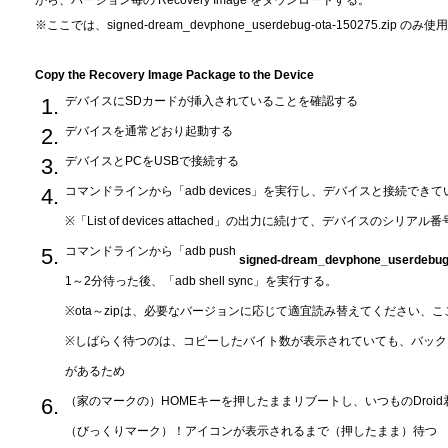
※ここでは、signed-dream_devphone_userdebug-ota-150275.zip のみ使用
Copy the Recovery Image Package to the Device
デバイスにSDカードが挿入されていることを確認する
デバイスを通常どおり起動する
デバイスとPCをUSBで接続する
コマンドラインから「adb devices」を実行し、デバイスと接続でき
※「List of devices attached」の出力に続けて、デバイスのシリ
コマンドラインから「adb push
signed-dream_devphone_userdebug-
1～2分待った後、「adb shell sync」を実行する。
※ota～zipは、必要なバージョンに応じて適宜読み替えてください、ここで
※しばらく待つのは、コピーしたバイト数が表示されていても、バック
があるため
（家のマークの）HOMEキーを押したままリブートし、いつものDroi
（びっくりマーク）！アイコンが表示されるまで（押したまま）待つ