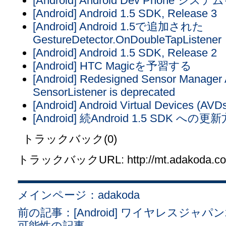
[Android] Android Dev Phone
[Android] Android 1.5 SDK, Release 3
[Android] Android 1.5で追加された
GestureDetector.OnDoubleTapListener
[Android] Android 1.5 SDK, Release 2
[Android] HTC Magicを予習する
[Android] Redesigned Sensor Manager
SensorListener is deprecated
[Android] Android Virtual Devices (AVD
[Android] 続Android 1.5 SD
トラックバック(0)
トラックバックURL: http://mt.adakoda.com/
メインページ：adakoda
前の記事：[Android] ワイヤレスジャパン2
可能性の記事