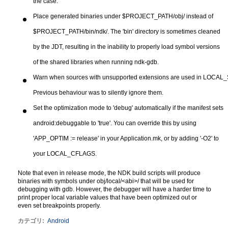
the case.
Place generated binaries under $PROJECT_PATH/obj/ instead of
$PROJECT_PATH/bin/ndk/. The 'bin' directory is sometimes cleaned
by the JDT, resulting in the inability to properly load symbol versions
of the shared libraries when running ndk-gdb.
Warn when sources with unsupported extensions are used in LOCA
Previous behaviour was to silently ignore them.
Set the optimization mode to 'debug' automatically if the manifest sets
android:debuggable to 'true'. You can override this by using
'APP_OPTIM := release' in your Application.mk, or by adding '-O2' to
your LOCAL_CFLAGS.
Note that even in release mode, the NDK build scripts will produce
binaries with symbols under obj/local/<abi>/ that will be used for
debugging with gdb. However, the debugger will have a harder time to
print proper local variable values that have been optimized out or
even set breakpoints properly.
カテゴリ
:
Android