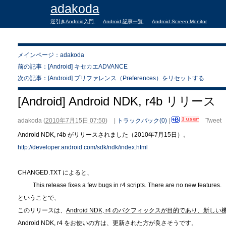
adakoda
逆引きAndroid入門
Android 記事一覧
Android Screen Monitor
メインページ：adakoda
前の記事：[Android] キセカエADVANCE
次の記事：[Android] プリファレンス（Preferences）をリセットする
[Android] Android NDK, r4b リリース
adakoda
(
2010年7月15日 07:50
)
|
トラックバック(0)
|
Tweet
Android NDK, r4b がリリースされました（2010年7月15日）。
http://developer.android.com/sdk/ndk/index.html
CHANGED.TXT によると、
This release fixes a few bugs in r4 scripts. There are no new features.
ということで、
このリリースは、
Android NDK, r4 のバクフィックスが目的であり、新し
Android NDK, r4 をお使いの方は、更新された方が良さそうです。