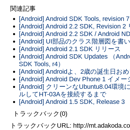
関連記事
[Android] Android SDK Tools, revisi
[Android] Android 2.2 SDK, Revisio
[Android] Android 2.2 SDK / Androi
[Android] UI部品のクラス階層図を
[Android] Android 2.1 SDK リリース
[Android] Android SDK Updates （Android 
SDK Tools, r4）
[Android] Androidよ、2歳の誕生日
[Android] Android Dev Phone 1 イ
[Android] クリーンなUbuntu8.04環境
ルしてHT-03Aを接続するまで
[Android] Android 1.5 SDK, Release 3
トラックバック(0)
トラックバックURL: http://mt.adakoda.com/