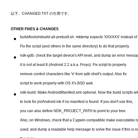
以下、CHANGED.TXT の引用です。
OTHER FIXES & CHANGES
build/tools/rebuild-all-prebuilt.sh: mktemp expects 'XXXXXX' instead of 
Fix the script (and others in the same directory) to do that properly.
ndk-gdb: check the target device's API level, and dump an error messag
it is not at least 8 (Android 2.2 a.k.a. Froyo). Fix script to properly
remove control characters like '\r' from adb shell's output. Also fix
script to work properly with OS X's BSD awk.
ndk-build: Make AndroidManifest.xml optional. Now the build scripts will
to look for jni/Android.mk if no manifest is found. If you don't use this,
you can also define NDK_PROJECT_PATH to point to your tree.
Also, on Windows, check that a Cygwin-compatible make executable i
used, and dump a readable help message to solve the issue if this is n