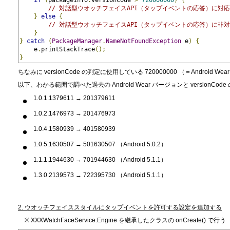
// 対話型ウオッチフェイスAPI（タップイベントの応答）に対応
}
else
{
// 対話型ウオッチフェイスAPI（タップイベントの応答）に非
}
}
catch
(
PackageManager
.
NameNotFoundException
 e
)
{
    e
.
printStackTrace
();
}
ちなみに versionCode の判定に使用している 720000000 （＝Androi
以下、わかる範囲で調べた過去の Android Wear バージョンと versionCod
1.0.1.1379611 → 201379611
1.0.2.1476973 → 201476973
1.0.4.1580939 → 401580939
1.0.5.1630507 → 501630507 （Android 5.0.2）
1.1.1.1944630 → 701944630 （Android 5.1.1）
1.3.0.2139573 → 722395730 （Android 5.1.1）
2. ウオッチフェイススタイルにタップイベントを許可する設定を追加する
※ XXXWatchFaceService.Engine を継承したクラスの onCreate() で行う