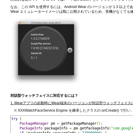
なお、この API を使用するには、Android Wear のバージョンが 1.3 
Wear エミュレーターイメージは既に公開されているため、実機がなくても
対話型ウォッチフェイスに対応するには？
1. Wearアプリの起動時にWear端末のバージョンが対話型ウォッチフェイ
※ XXXWatchFaceService.Engine を継承したクラスの onCreate(
try
{
PackageManager
 pm 
=
 getPackageManager
();
PackageInfo
 packageInfo 
=
 pm
.
getPackageInfo
(
"com.googl
if
(
packageInfo
.
versionCode 
>
720000000
)
{