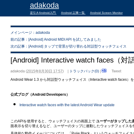
adakoda
逆引きAndroid入門
Android 記事一覧
Android Screen Monitor
メインページ：adakoda
前の記事：[Android] Android MIDI API を試してみました
次の記事：[Android] タップで背景が切り替わる対話型ウォッチフェイス
[Android] Interactive watch 
adakoda
(
2015年8月30日 17:57
)
|
トラックバック(0)
|
Tweet
Android Wear 1.3 から対話型ウォッチフェイス（Interactive watch 
公式ブログ（Android Developers）
Interactive watch faces with the latest Android Wear update
このAPIを使用すると、ウォッチフェイスの画面上で
ユーザーがタップした
面表示を切り替えるなど、ユーザーのタップに連動したウォッチフェイスを
具体的な動作イメージについては、「Pujie Black」というウォッチフェイスの