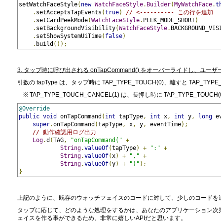
setWatchFaceStyle
(
new
WatchFaceStyle
.
Builder
(
MyWatchFace
.
t
.
setAcceptsTapEvents
(
true
)
// <---------- この行を追加
.
setCardPeekMode
(
WatchFaceStyle
.
PEEK_MODE_SHORT
)
.
setBackgroundVisibility
(
WatchFaceStyle
.
BACKGROUND_VIS
.
setShowSystemUiTime
(
false
)
.
build
());
3. タップ時に呼び出される onTapCommand() をオーバーライドし、
引数の tapType は、タップ時に TAP_TYPE_TOUCH(0)、離すと TAP_TYP
※ TAP_TYPE_TOUCH_CANCEL(1) は、長押し時に TAP_TYPE_TO
@Override
public
void
 onTapCommand
(
int
 tapType
,
int
 x
,
int
 y
,
long
 e
super
.
onTapCommand
(
tapType
,
 x
,
 y
,
 eventTime
);
// 動作確認用ログ出力
Log
.
d
(
TAG
,
"onTapCommand("
+
String
.
valueOf
(
tapType
)
+
":"
+
String
.
valueOf
(
x
)
+
","
+
String
.
valueOf
(
y
)
+
")"
);
}
上記のように、既存のウォッチフェイスのコードに対して、少しのコードを
タップに応じて、どのような処理をするかは、あなたのアプリケーション次
ェイスを作る事ができるため、非常に嬉しいAPIだと思います。