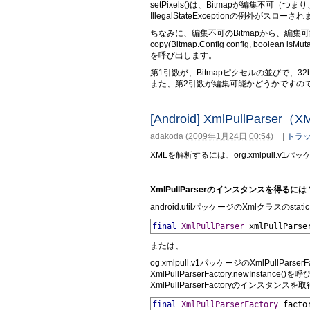
setPixels()は、Bitmapが編集不可（つまり、B
IllegalStateExceptionの例外がスローさ
ちなみに、編集不可のBitmapから、編集可
copy(Bitmap.Config config, boolean isMut
を呼び出します。
第1引数が、Bitmapピクセルの並びで、32bit
また、第2引数が編集可能かどうかですので、
[Android] XmlPullPar
adakoda
(
2009年1月24日 00:54
)
|
トラッ
XMLを解析するには、org.xmlpull.v1パ
XmlPullParserのインスタンスを得るには
android.utilパッケージのXmlクラスのsta
final
XmlPullParser
 xmlPullParse
または、
og.xmlpull.v1パッケージのXmlPullPars
XmlPullParserFactory.newInstance()
XmlPullParserFactoryのインスタン
final
XmlPullParserFactory
 facto