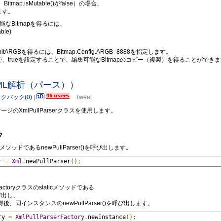
itmap.isMutable()がfalse）の場合、
れます。
能なBitmapを得るには、
able)
ARGBを得るには、Bitmap.Config.ARGB_8888を指定します。
trueを設定することで、編集可能なBitmapのコピー（複製）を得ることができ
ser（XML解析（パース））
クバック(0)
|
Tweet
ッケージのXmlPullParserクラスを使用します。
？
ticメソッドであるnewPullParser()を呼び出します。
r 
=
Xml
.
newPullParser
();
erFactoryクラスのstaticメソッドである
を呼び出し、
スを取得後、同インスタンスのnewPullParser()を呼び出します。
ry 
=
XmlPullParserFactory
.
newInstance
();