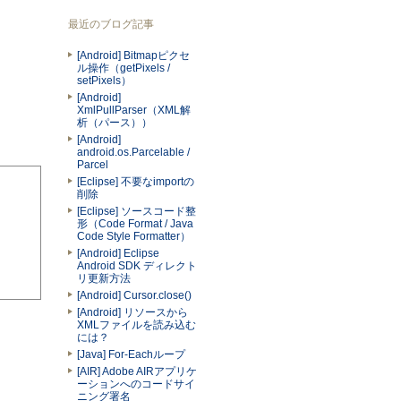
最近のブログ記事
[Android] Bitmapピクセ
ル操作（getPixels /
setPixels）
[Android]
XmlPullParser（XML解
析（パース））
[Android]
android.os.Parcelable /
Parcel
[Eclipse] 不要なimportの
削除
[Eclipse] ソースコード整
形（Code Format / Java
Code Style Formatter）
[Android] Eclipse
Android SDK ディレクト
リ更新方法
[Android] Cursor.close()
[Android] リソースから
XMLファイルを読み込む
には？
[Java] For-Eachループ
[AIR] Adobe AIRアプリケ
ーションへのコードサイ
ニング署名