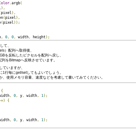
Color
.
argb
(
l
),
(
pixel
),
en
(
pixel
),
e
(
pixel
));
h
,
0
,
0
,
 width
,
 height
);
対して、
ixels）配列へ取得後、
のRGBを反転したピクセルを配列へ戻し、
た配列をBitmapへ反映させています。
していますが、
行毎にget/setしてもよいでしょう。
か、使用メモリ容量、速度などを考慮して書いてみてください。
{
width
,
0
,
 y
,
 width
,
1
);
++)
{
width
,
0
,
 y
,
 width
,
1
);