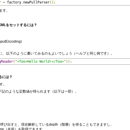
r 
=
 factory
.
newPullParser
();
ます。
たいXMLをセットするには？
inputEncoding)
に、以下のように書いてみるのもよいでしょう（ヘルプと同じ例です）。
gReader
(
"<foo>Hello World!</foo>"
));
めるには？
ます。
れる下記のような定数値が得られます（以下は一部）。
epth()を呼び出すと、現在解析しているdepth（階層）を得ることもできますし、
name（名前）を取得できます。