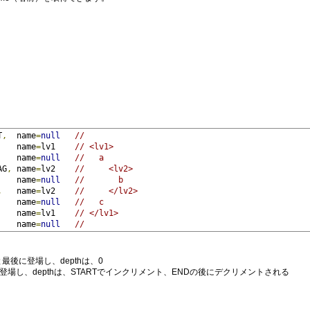
T
,
  name
=
null
//
    name
=
lv1    
// <lv1>
    name
=
null
//   a
AG
,
 name
=
lv2    
//     <lv2>
    name
=
null
//       b
,
   name
=
lv2    
//     </lv2>
    name
=
null
//   c
    name
=
lv1    
// </lv1>
    name
=
null
//
初と最後に登場し、depthは、0
のたびに登場し、depthは、STARTでインクリメント、ENDの後にデクリメントされる