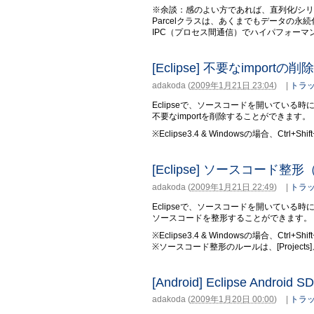
※余談：感のよい方であれば、直列化/シリアラ
Parcelクラスは、あくまでもデータの永続
IPC（プロセス間通信）でハイパフォー
[Eclipse] 不要なimportの削除
adakoda
(
2009年1月21日 23:04
)
|
トラッ
Eclipseで、ソースコードを開いている時に、[So
不要なimportを削除することができます。
※Eclipse3.4 & Windowsの場合、Ctrl+
[Eclipse] ソースコード整形（Code
adakoda
(
2009年1月21日 22:49
)
|
トラッ
Eclipseで、ソースコードを開いている時に、[
ソースコードを整形することができます。
※Eclipse3.4 & Windowsの場合、Ctrl+S
※ソースコード整形のルールは、[Projects]メニュー >
[Android] Eclipse And
adakoda
(
2009年1月20日 00:00
)
|
トラッ