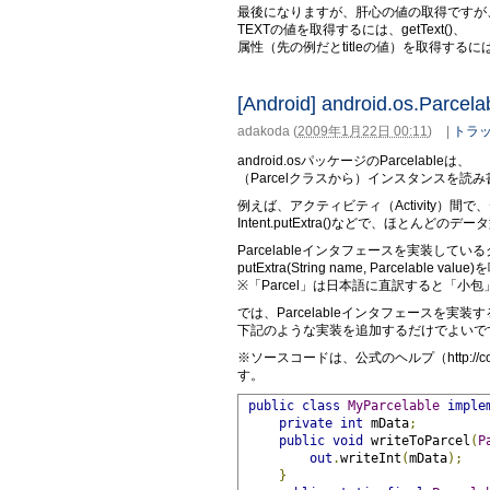
最後になりますが、肝心の値の取得ですが
TEXTの値を取得するには、getText()、
属性（先の例だとtitleの値）を取得するには、g
[Android] android.os.Parcelab
adakoda
(
2009年1月22日 00:11
)
|
トラッ
android.osパッケージのParcelableは、
（Parcelクラスから）インスタンスを
例えば、アクティビティ（Activity）間
Intent.putExtra()などで、ほとん
Parcelableインタフェースを実装し
putExtra(String name, Parcel
※「Parcel」は日本語に直訳すると「小
では、Parcelableインタフェースを
下記のような実装を追加するだけでよいで
※ソースコードは、公式のヘルプ（http://code.goog
す。
public
class
MyParcelable
imple
private
int
 mData
;
public
void
 writeToParcel
(
P
out
.
writeInt
(
mData
);
}