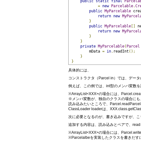
public
static
final
Parcela
=
new
Parcelable
.
Cr
public
MyParcelable
 cre
return
new
MyParcel
}
public
MyParcelable
[]
 n
return
new
MyParcel
}
}
private
MyParcelable
(
Parcel
         mData 
=
in
.
readInt
();
}
}
具体的には、
コンストラクタ（Parcel in）では、
例えば、この例では、int型のメンバ変数を読み
※ArrayList<XXX>の場合には、Parcel.cre
※メンバ変数が、独自のクラスの場合にも、同ク
読み込みたいところで、Parcel.readParcelab
ClassLoader loaderは、XXX.class.ge
次に必要となるのが、書き込みですが、こちらはw
追加する内容は、読み込みとペアで、readを
※ArrayList<XXX>の場合には、Parcel.wri
※Parcelalbeを実装したクラスを書きだすには、Parc