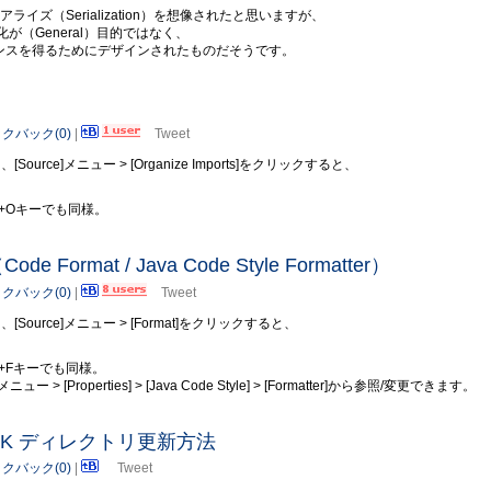
イズ（Serialization）を想像されたと思いますが、
化が（General）目的ではなく、
マンスを得るためにデザインされたものだそうです。
クバック(0)
|
Tweet
urce]メニュー > [Organize Imports]をクリックすると、
Shift+Oキーでも同様。
 Format / Java Code Style Formatter）
クバック(0)
|
Tweet
Source]メニュー > [Format]をクリックすると、
hift+Fキーでも同様。
 [Properties] > [Java Code Style] > [Formatter]から参照/変更できます。
roid SDK ディレクトリ更新方法
クバック(0)
|
Tweet