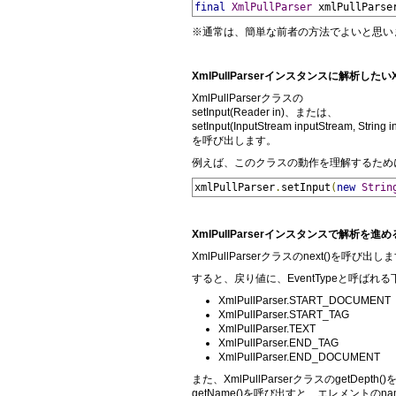
final
XmlPullParser
 xmlPullParse
※通常は、簡単な前者の方法でよいと思い
XmlPullParserインスタンスに解析し
XmlPullParserクラスの
setInput(Reader in)、または、
setInput(InputStream inputStream, String 
を呼び出します。
例えば、このクラスの動作を理解するため
xmlPullParser
.
setInput
(
new
Strin
XmlPullParserインスタンスで解析を進
XmlPullParserクラスのnext()を呼び出し
すると、戻り値に、EventTypeと呼ば
XmlPullParser.START_DOCUMENT
XmlPullParser.START_TAG
XmlPullParser.TEXT
XmlPullParser.END_TAG
XmlPullParser.END_DOCUMENT
また、XmlPullParserクラスのgetD
getName()を呼び出すと、エレメントの