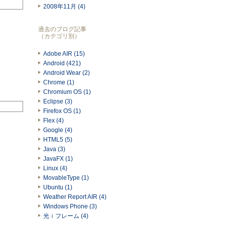
2008年11月 (4)
過去のブログ記事
（カテゴリ別）
Adobe AIR (15)
Android (421)
Android Wear (2)
Chrome (1)
Chromium OS (1)
Eclipse (3)
Firefox OS (1)
Flex (4)
Google (4)
HTML5 (5)
Java (3)
JavaFX (1)
Linux (4)
MovableType (1)
Ubuntu (1)
Weather Report AIR (4)
Windows Phone (3)
光ｉフレーム (4)