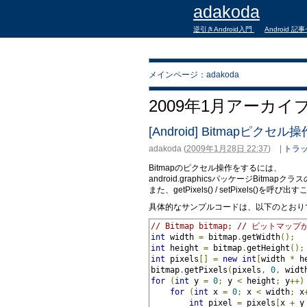
adakoda
逆引きAndroid入門
Android 記
メインページ：adakoda
2009年1月アーカイ
[Android] Bitmapピクセル操作（
adakoda
(
2009年1月28日 22:37
)
|
トラッ
Bitmapのピクセル操作をするには、
android.graphicsパッケージBitmapクラスのg
また、getPixels() / setPixel
具体的なサンプルコードは、以下のとおり
// Bitmap bitmap; // ビットマップ
int
 width 
=
 bitmap
.
getWidth
();
int
 height 
=
 bitmap
.
getHeight
();
int
 pixels
[]
=
new
int
[
width 
*
 h
bitmap
.
getPixels
(
pixels
,
0
,
 widt
for
(
int
 y 
=
0
;
 y 
<
 height
;
 y
++)
for
(
int
 x 
=
0
;
 x 
<
 width
;
 x
int
 pixel 
=
 pixels
[
x 
+
 y