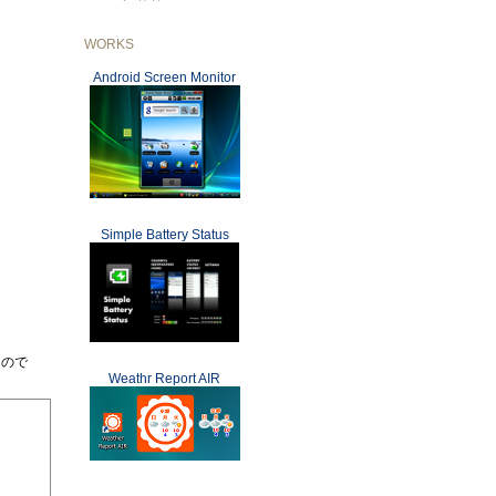
WORKS
Android Screen Monitor
Simple Battery Status
たもので
Weathr Report AIR