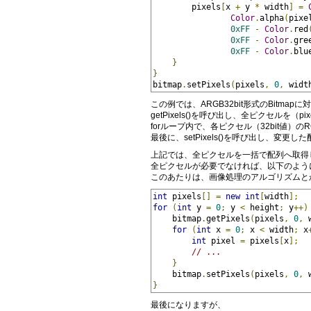
        pixels
[
x 
+
 y 
*
 width
]
=
Color
.
alpha
(
pixe
0xFF
-
Color
.
red
0xFF
-
Color
.
gre
0xFF
-
Color
.
blu
}
}
bitmap
.
setPixels
(
pixels
,
0
,
 widt
この例では、ARGB32bit形式のBitmapに
getPixels()を呼び出し、全ピクセルを（p
forループ内で、各ピクセル（32bit値）
最後に、setPixels()を呼び出し、変更し
上記では、全ピクセルを一括で配列へ取得
全ピクセルが必要でなければ、以下のように1
このあたりは、画像処理のアルゴリズムと
int
 pixels
[]
=
new
int
[
width
];
for
(
int
 y 
=
0
;
 y 
<
 height
;
 y
++)
    bitmap
.
getPixels
(
pixels
,
0
,
 
for
(
int
 x 
=
0
;
 x 
<
 width
;
 x
int
 pixel 
=
 pixels
[
x
];
// ...
}
    bitmap
.
setPixels
(
pixels
,
0
,
 
}
最後になりますが、