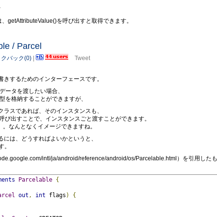
、
etAttributeValue()を呼び出すと取得できます。
le / Parcel
クバック(0)
|
Tweet
読み書きするためのインターフェースです。
で、データを渡したい場合、
どのデータ型を格納することができますが、
ているクラスであれば、そのインスタンスも、
able value)を呼び出すことで、インスタンスごと渡すことができます。
包」。なんとなくイメージできますね。
実装するには、どうすればよいかというと、
す。
le.com/intl/ja/android/reference/android/os/Parcelable.html）を引用し
ments
Parcelable
{
arcel
out
,
int
 flags
)
{