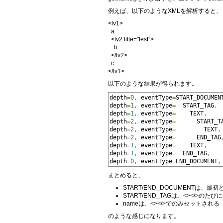
例えば、以下のようなXMLを解析すると、
<lv1>
a
<lv2 title="test">
b
</lv2>
c
</lv1>
以下のような結果が得られます。
depth
=
0
,
 eventType
=
START_DOCUMEN
depth
=
1
,
 eventType
=
  START_TAG
,
 
depth
=
1
,
 eventType
=
    TEXT
,
    
depth
=
2
,
 eventType
=
      START_T
depth
=
2
,
 eventType
=
        TEXT
,
depth
=
2
,
 eventType
=
      END_TAG
depth
=
1
,
 eventType
=
    TEXT
,
    
depth
=
1
,
 eventType
=
  END_TAG
,
   
depth
=
0
,
 eventType
=
END_DOCUMENT
,
まとめると、
START/END_DOCUMENTは、最
START/END_TAGは、<></>
nameは、<></>でのみセットされる
のような感じになります。