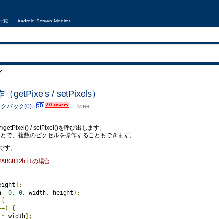
事一覧
Android Screen Monitor
ブ
getPixels / setPixels）
クバック(0)
|
Tweet
etPixel() / setPixel()を呼び出します。
s()を呼び出すことで、複数のピクセルを操作することもできます。
です。
がARGB32bitの場合
eight
];
h
,
0
,
0
,
 width
,
 height
);
{
++)
{
 
*
 width
];