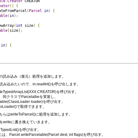
ble
.
Creator
 CREATOR
eator
()
{
ateFromParcel
(
Parcel
in
)
{
able
(
in
);
ewArray
(
int
 size
)
{
able
[
size
];
in
)
{
データの読み込み（復元）処理を追加します。
込みたいので、in.readInt()を呼び出します。
ateTypedArrayList(XXX.CREATOR)を呼び出す。
ラスでParcelalbeを実装し、
le(ClassLoader loader)を呼び出す。
tClassLoader()で取得できます。
riteToParcel()に処理を追加します。
writeに書き換えていきます。
teTypedList()を呼び出す。
el.writeParcelable(Parcel dest, int flags)を呼び出す。