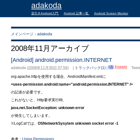
adakoda
逆引きAndroid入門
Android 記事一覧
Android Screen Monitor
メインページ：adakoda
2008年11月アーカイブ
[Android] android.permission.INTERNET
adakoda
(
2008年11月30日 07:56
)
|
トラックバック(1)
|
Twee
org.apache.httpを使用する場合、AndroidManifest.xmlに
<uses-permission android:name="android.permission.INTERNET" />
の記述が必要です。
これがないと、Http要求実行時、
java.net.SocketException: unknown error
が発生してしまいます。
※LogCatでは、
OSNetworkSysytem unknown socket error -1
参考：
Using Permissions