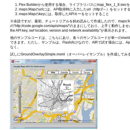
Flex Builderから使用する場合、ライブラリパスにmap_flex_1_8.sw
maps:Mapのurlには、API取得時に入力したurl（http://～）をセットす
maps:Mapのkeyには、取得したAPIキーをセットすること
※余談ですが、最初、チュートリアルを斜め読みして作成したので、maps:Ma
の"http://code.google.com/apis/maps/"のままにしており、上手く動作しませんでした
the API key, swf location, version and network availability."が表示されます。
他のサンプルコードは、こちらにあり、各々のサンプルコードが単一のmxm
できます。ただし、サンプルは、Flash向けなので、AIRで試す場合には、Applicat
なく。
試しにGroundOverlaySimple.mxml（オーバーレイサンプル）を作成