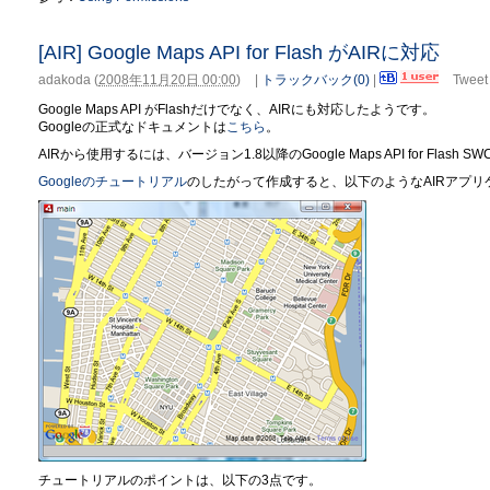
[AIR] Google Maps API for Flash がAIRに対応
adakoda
(
2008年11月20日 00:00
)
|
トラックバック(0)
|
Tweet
Google Maps API がFlashだけでなく、AIRにも対応したようです。
Googleの正式なドキュメントは
こちら
。
AIRから使用するには、バージョン1.8以降のGoogle Maps API for Flash SW
Googleのチュートリアル
のしたがって作成すると、以下のようなAIRアプ
チュートリアルのポイントは、以下の3点です。