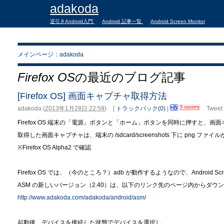
adakoda
逆引きAndroid入門
Android 記事一覧
Android Screen Monitor
メインページ：adakoda
Firefox OS
の最近のブログ記事
[Firefox OS] 画面キャプチャ取得方法
adakoda
(
2013年1月28日 22:59
)
|
トラックバック(0)
|
Tweet
Firefox OS 端末の「電源」ボタンと「ホーム」ボタンを同時に押すと、
取得した画面キャプチャは、端末の /sdcard/screenshots 下に png ファ
※Firefox OS Alpha2 で確認
Firefox OS では、（今のところ？）adb が動作するようなので、Android Scr
ASM の新しいバージョン（2.40）は、以下のリンク先のページ内からダウ
http://www.adakoda.com/adakoda/android/asm/
起動後、デバイスを接続した状態でデバイスを選択し、