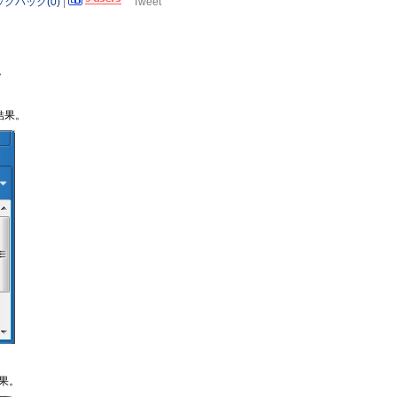
クバック(0)
|
Tweet
。
結果。
結果。