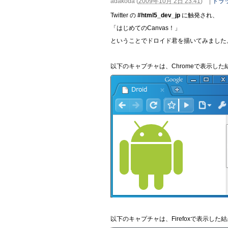
adakoda
(
2009年10月 2日 23:41
)
|
トラッ
Twitter の
#html5_dev_jp
に触発され、
「はじめてのCanvas！」
ということでドロイド君を描いてみました
以下のキャプチャは、Chromeで表示した
以下のキャプチャは、Firefoxで表示した