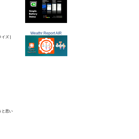
Weathr Report AIR
ライズ |
うと思い