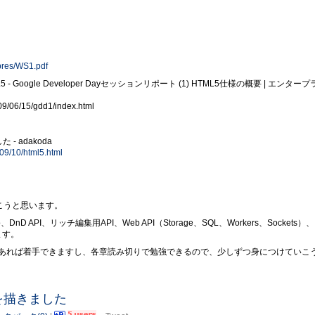
/pres/WS1.pdf
Google Developer Dayセッションリポート (1) HTML5仕様の概要 | エンタープ
009/06/15/gdd1/index.html
- adakoda
09/10/html5.html
こうと思います。
DnD API、リッチ編集用API、Web API（Storage、SQL、Workers、Sockets）、
います。
あれば着手できますし、各章読み切りで勉強できるので、少しずつ身につけていこ
君を描きました