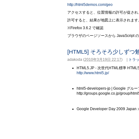
http://html5demos.com/geo
アクセスすると、位置情報の許可が促され
許可すると、結果が地図上に表示されます
※Firefox 3.6.2 で確認
ブラウザのページソースから JavaScri
[HTML5] そろそろ少し
adakoda
(
2010年3月19日 22:17
)
|
トラッ
HTML5.JP - 次世代HTML標準 HT
http://www.html5.jp/
html5-developers-jp | Google グル
http://groups.google.co.jp/group/htm
Google Developer Day 2009 Ja