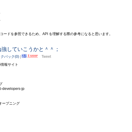
、
。
pt のコードを参照できるため、API を理解する際の参考になると思います。
ずつ勉強していこうかと＾＾；
クバック(0)
|
Tweet
ML5情報サイト
ープ
l5-developers-jp
pan オープニング