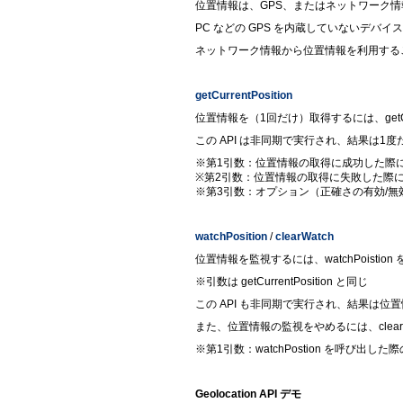
位置情報は、GPS、またはネットワーク
PC などの GPS を内蔵していないデバ
ネットワーク情報から位置情報を利用する
getCurrentPosition
位置情報を（1回だけ）取得するには、getCurr
この API は非同期で実行され、結果は1
※第1引数：位置情報の取得に成功した際
※第2引数：位置情報の取得に失敗した際
※第3引数：オプション（正確さの有効/無
watchPosition
/
clearWatch
位置情報を監視するには、watchPoistio
※引数は getCurrentPosition と同じ
この API も非同期で実行され、結果は
また、位置情報の監視をやめるには、clear
※第1引数：watchPostion を呼び出し
Geolocation API デモ