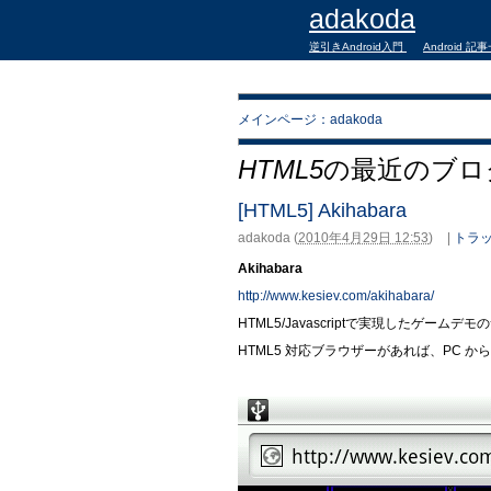
adakoda
逆引きAndroid入門
Android 記
メインページ：adakoda
HTML5
の最近のブロ
[HTML5] Akihabara
adakoda
(
2010年4月29日 12:53
)
|
トラッ
Akihabara
http://www.kesiev.com/akihabara/
HTML5/Javascriptで実現したゲームデ
HTML5 対応ブラウザーがあれば、PC 