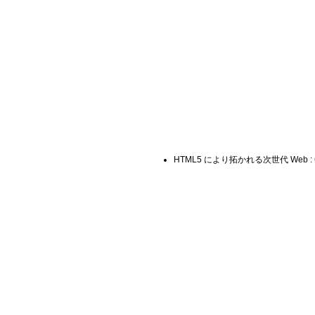
HTML5 により拓かれる次世代 Web : Goog