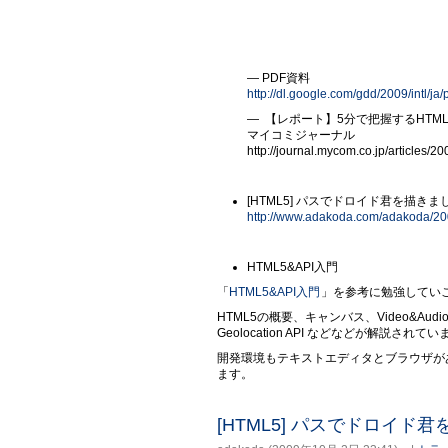
― PDF資料
http://dl.google.com/gdd/2009/intl/ja
― 【レポート】5分で把握するHTML5 - 
マイコミジャーナル
http://journal.mycom.co.jp/articles/2
[HTML5] パスでドロイド君を描きました 
http://www.adakoda.com/adakoda/20
HTML5&API入門
「
HTML5&API入門
」を参考に勉強してい
HTML5の概要、キャンバス、Video&Audio、
Geolocation API などなどが解説されて
開発環境もテキストエディタとブラウザが
ます。
[HTML5] パスでドロイド