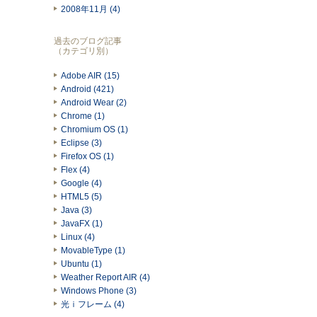
2008年11月 (4)
過去のブログ記事
（カテゴリ別）
Adobe AIR (15)
Android (421)
Android Wear (2)
Chrome (1)
Chromium OS (1)
Eclipse (3)
Firefox OS (1)
Flex (4)
Google (4)
HTML5 (5)
Java (3)
JavaFX (1)
Linux (4)
MovableType (1)
Ubuntu (1)
Weather Report AIR (4)
Windows Phone (3)
光ｉフレーム (4)