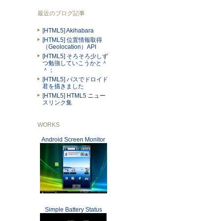
最近のブログ記事
[HTML5] Akihabara
[HTML5] 位置情報取得
（Geolocation）API
[HTML5] そろそろ少しず
つ勉強していこうかと＾
＾；
[HTML5] パスでドロイド
君を描きました
[HTML5] HTML5 ニュー
スリンク集
WORKS
Android Screen Monitor
Simple Battery Status