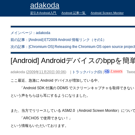
adakoda
逆引きAndroid入門
Android 記事一覧
Android Screen Monitor
メインページ：adakoda
前の記事：[Android] ET2009 Android 情報リンク（その1）
次の記事：[Chromium OS] Releasing the Chromium OS open source project
[Android] Androidデバイスのbp
adakoda
(
2009年11月20日 00:06
)
|
トラックバック(0)
|
Twee
ここ最近、急激に Android デバイスが増加している中、
「Android SDK 付属の DDMS でスクリーンキャプチャを取得できな
という声をちらほら耳にするようになりました。
また、当方でリリースしている ASM2.0（Android Screen Monitor）につ
「ARCHOS で使用できない！」
という情報もいただいております。