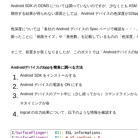
Android SDK の DDMS については調べていないのですが、少なくとも A
期待する結果が得られない原因としては、Android デバイスの色深度が32b
色深度については「各社の Android デバイスの Spec ページで確認を・
困ったことに「画面サイズ」や「発色数」を記載しているものの「色深度」を明記
そこで、前置きが長くなりましたが、このポストでは「Androidデバイスの
Androidデバイスのbppを簡単に調べる方法
Android SDK をインストールする
Android デバイスの電源を ON にする
Android デバイスのブート中に（少し経ってから）コマンドラインから adb
※タイミングが命
logcat の出力結果について、以下のような情報を確認する
I
/
SurfaceFlinger
(
81
):
 EGL informations
:
I
/
SurfaceFlinger
(
81
):
# of configs : 6