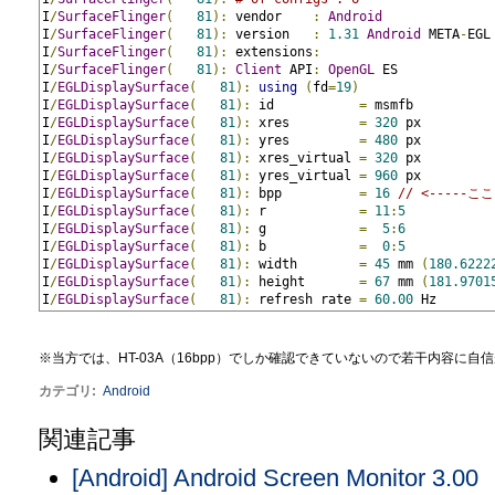
I
/
SurfaceFlinger
(
81
):
 vendor    
:
Android
I
/
SurfaceFlinger
(
81
):
 version   
:
1.31
Android
 META
-
EGL
I
/
SurfaceFlinger
(
81
):
 extensions
:
I
/
SurfaceFlinger
(
81
):
Client
 API
:
OpenGL
 ES
I
/
EGLDisplaySurface
(
81
):
using
(
fd
=
19
)
I
/
EGLDisplaySurface
(
81
):
 id           
=
 msmfb
I
/
EGLDisplaySurface
(
81
):
 xres         
=
320
 px
I
/
EGLDisplaySurface
(
81
):
 yres         
=
480
 px
I
/
EGLDisplaySurface
(
81
):
 xres_virtual 
=
320
 px
I
/
EGLDisplaySurface
(
81
):
 yres_virtual 
=
960
 px
I
/
EGLDisplaySurface
(
81
):
 bpp          
=
16
// <-----
I
/
EGLDisplaySurface
(
81
):
 r            
=
11
:
5
I
/
EGLDisplaySurface
(
81
):
 g            
=
5
:
6
I
/
EGLDisplaySurface
(
81
):
 b            
=
0
:
5
I
/
EGLDisplaySurface
(
81
):
 width        
=
45
 mm 
(
180.6222
I
/
EGLDisplaySurface
(
81
):
 height       
=
67
 mm 
(
181.9701
I
/
EGLDisplaySurface
(
81
):
 refresh rate 
=
60.00
 Hz
※当方では、HT-03A（16bpp）でしか確認できていないので若干内容に自
カテゴリ
:
Android
関連記事
[Android] Android Screen Monitor 3.00