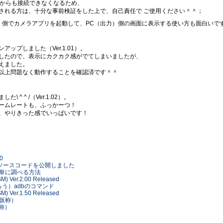
ipseからも接続できなくなるため、
される方は、十分な事前検証をした上で、自己責任で ご使用ください＾＾；
入力）側でカメラアプリを起動して、PC（出力）側の画面に表示する使い方も面白いで
ップしました（Ver.1.01）。
したので、表示にカクカク感がでてしまいましたが、
えました。
以上問題なく動作することを確認済です＾＾
^ ^ /（Ver.1.02）。
ームレートも、ふっかーつ！
、やりきった感でいっぱいです！
00
onitor のソースコードを公開しました
pを簡単に調べる方法
SM) Ver.2.00 Released
であろう）adbのコマンド
SM) Ver.1.50 Released
or（仮称）
（仮称）