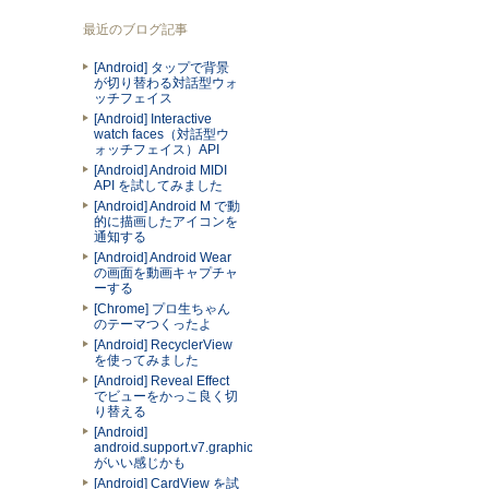
最近のブログ記事
[Android] タップで背景
が切り替わる対話型ウォ
ッチフェイス
[Android] Interactive
watch faces（対話型ウ
ォッチフェイス）API
[Android] Android MIDI
API を試してみました
[Android] Android M で動
的に描画したアイコンを
通知する
[Android] Android Wear
の画面を動画キャプチャ
ーする
[Chrome] プロ生ちゃん
のテーマつくったよ
[Android] RecyclerView
を使ってみました
[Android] Reveal Effect
でビューをかっこ良く切
り替える
[Android]
android.support.v7.graphics.Palette
がいい感じかも
[Android] CardView を試