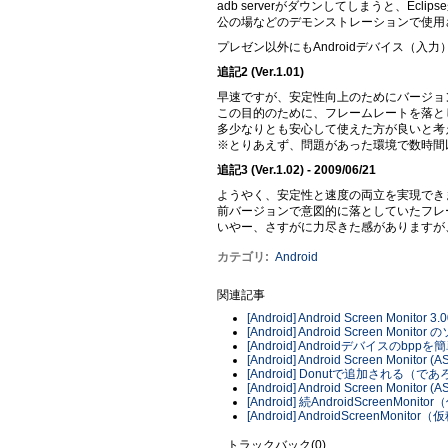
adb serverがダウンしてしまうと、Ecl
公の場などのデモンストレーションで使用
プレゼン以外にもAndroidデバイス（
追記2 (Ver.1.01)
早速ですが、安定性向上のためにバージョンア
この目的のために、フレームレートを落と
多少なりとも安心して使えた方が良いと考
※とりあえず、問題があった環境で数時間
追記3 (Ver.1.02) - 2009/06/21
ようやく、安定性と速度の両立を実現できました\ 
前バージョンで意図的に落としていたフレ
いやー、さすがに力尽きた感がありますが
カテゴリ
:
Android
関連記事
[Android] Android Screen Monitor 3.
[Android] Android Screen M
[Android] Androidデバイスのbp
[Android] Android Screen Monitor (A
[Android] Donutで追加される（
[Android] Android Screen Monitor (A
[Android] 続AndroidScreenMonit
[Android] AndroidScreenMonitor
トラックバック(0)