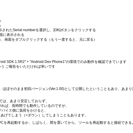
る
る
画面で、表示されたSerial numberを選択し、[OK]ボタンをクリックする
画面に表示される
合、画面をダブルクリックする（もう一度すると、元に戻る）
ndroid SDK 1.5R2" + "Android Dev Phone1"の環境でのみ動作を確認できています
う ご報告をいただければ幸いです
ぼそのまま初回バージョン(Ver.1.00)として公開したということもあり、あま
ては、あまり安定しておらず、
けなければ、長時間でも動作しているのですが、
oidデバイス側に負荷をかけると、
が悲鳴をあげてしまう（=ダウン）してしまうこともあります。
場合、PCを再起動するか、しばらく、間を置いてから、ツールを再起動すると接続でき