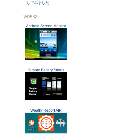
してみました
WORKS
Android Screen Monitor
Simple Battery Status
Weathr Report AIR