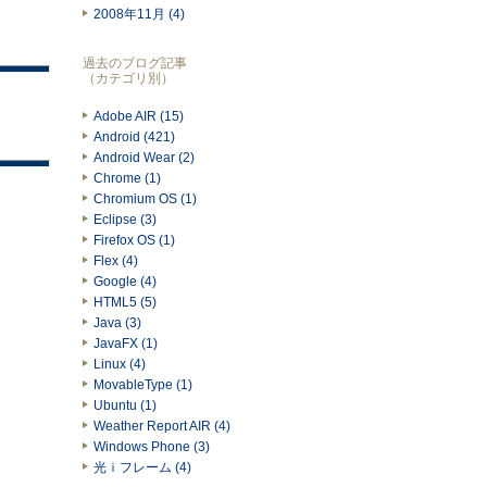
2008年11月 (4)
過去のブログ記事
（カテゴリ別）
Adobe AIR (15)
Android (421)
Android Wear (2)
Chrome (1)
Chromium OS (1)
Eclipse (3)
Firefox OS (1)
Flex (4)
Google (4)
HTML5 (5)
Java (3)
JavaFX (1)
Linux (4)
MovableType (1)
Ubuntu (1)
Weather Report AIR (4)
Windows Phone (3)
光ｉフレーム (4)