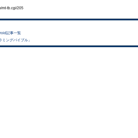
t-tb.cgi/205
droid記事一覧
 プログラミングバイブル」