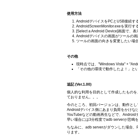
使用方法
AndroidデバイスをPCとUSB接続す
AndroidScreenMonitor.exeを実行す
[Select a Android Device]
Androidデバイスの画面がツールの
ツールの画面の向きを変更したい場
その他
現時点では、"Windows Vista" + "A
「その他の環境で動作したよ！」とい
追記 (Ver.1.00)
個人的な利用を目的として作成したものを、ほ
ておりません。。。
今のところ、初回バージョンは、動作とし
Androidデバイス側にあまり負荷をか
YouTubeなどの動画再生などで、Andr
早い場合には3分程度でadb server
ちなみに、adb serverがダウンした
ります。