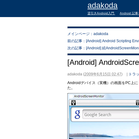
adakoda
逆引きAndroid入門
Android 記
メインページ：adakoda
前の記事：[Android] Android Scripting Env
次の記事：[Android] 続AndroidScreenMo
[Android] AndroidS
adakoda
(
2009年6月15日 02:47
)
|
トラッ
Androidデバイス（実機）の画面をPC上に
た。