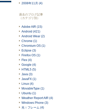
2008年11月 (4)
過去のブログ記事
（カテゴリ別）
Adobe AIR (15)
Android (421)
Android Wear (2)
Chrome (1)
Chromium OS (1)
Eclipse (3)
Firefox OS (1)
Flex (4)
Google (4)
HTML5 (5)
Java (3)
JavaFX (1)
Linux (4)
MovableType (1)
Ubuntu (1)
Weather Report AIR (4)
Windows Phone (3)
光ｉフレーム (4)