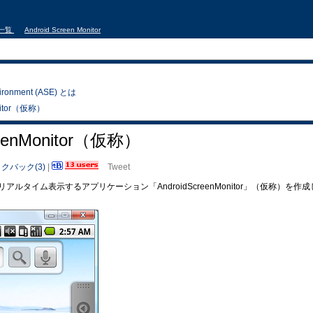
事一覧
Android Screen Monitor
ironment (ASE) とは
nitor（仮称）
creenMonitor（仮称）
クバック(3)
|
Tweet
リアルタイム表示するアプリケーション「AndroidScreenMonitor」（仮称）を作