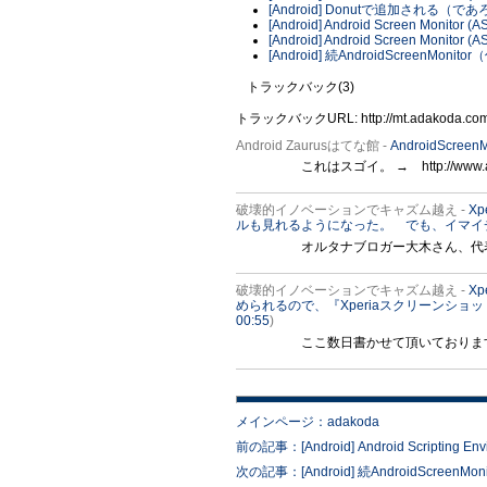
[Android] Donutで追加される（
[Android] Android Screen Monitor (A
[Android] Android Screen Monitor (A
[Android] 続AndroidScreenMonit
トラックバック(3)
トラックバックURL: http://mt.adakoda.com/m
Android Zaurusはてな館 -
AndroidScree
これはスゴイ。 → http://www.adako
破壊的イノベーションでキャズム越え -
X
ルも見れるようになった。 でも、イマイ
オルタナブロガー大木さん、代表
破壊的イノベーションでキャズム越え -
X
められるので、『Xperiaスクリーンシ
00:55
)
ここ数日書かせて頂いております
メインページ：adakoda
前の記事：[Android] Android Scripting Env
次の記事：[Android] 続AndroidScreenMo