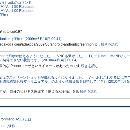
であろう）adbのコマンド
SM) Ver.1.50 Released
SM) Ver.1.00 Released
or（仮称）
t-tb.cgi/197
nMonitor（仮称）
(
2009年6月16日 09:41
)
da.com/adakoda/2009/06/android-androidscreenmonito...
続きを読む
periaでSkype使えるようになった。 VNCも繋がった。 iモード.net＋IMoNiでiモ
チ納得できない状況です。
(
2010年4月 4日 00:04
)
的なiPhoneユーザというイメージがあったのです
続きを読む
periaでスクリーンショットが撮れるようになりました。 が、あれこれやるには専
ョット環境構築お役立ちマニュアル』のような情報提供を目指して（？）
(
2010年4月 
が、自分のビジネス用途で『使えるXperia』をめ
続きを読む
ironment (ASE) とは
nitor（仮称）