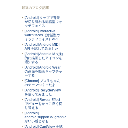
最近のブログ記事
[Android] タップで背景
が切り替わる対話型ウォ
ッチフェイス
[Android] Interactive
watch faces（対話型ウ
ォッチフェイス）API
[Android] Android MIDI
API を試してみました
[Android] Android M で動
的に描画したアイコンを
通知する
[Android] Android Wear
の画面を動画キャプチャ
ーする
[Chrome] プロ生ちゃん
のテーマつくったよ
[Android] RecyclerView
を使ってみました
[Android] Reveal Effect
でビューをかっこ良く切
り替える
[Android]
android.support.v7.graphics.Palette
がいい感じかも
[Android] CardView を試