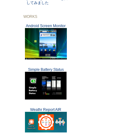
してみました
WORKS
Android Screen Monitor
Simple Battery Status
Weathr Report AIR