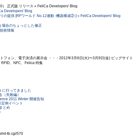
0/10） 正式版 リリース « FeliCa Developers' Blog
a Developers' Blog
提供 [RFワールド No.12連動 -機器構成②-] « FeliCa Developers' Blog
) から使う場合のちょっとした修正
 | 技術情報
Cとスマートフォン、電子決済の展示会 ・・・2012年3月6日(火)〜3月9日(金) ビッグサイト
FID、NFC、Felica 特集
h Shop に行ってきました
替える（失敗編）
ference 2011 Winter 開催告知
0年9月定例イベント
ンクまとめ
め
t-tb.cgi/570