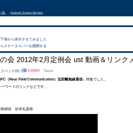
事一覧
Android Screen Monitor
を画面下側から表示させてみました
バーからステータスバーを開閉する
droidの会 2012年2月定例会 ust 動画＆リン
クバック(0)
|
Tweet
NFC（Near Field Communication）近距離無線通信
』特集でした。
るキーワードのリンクなどです。
表取締役 杉本礼彦様