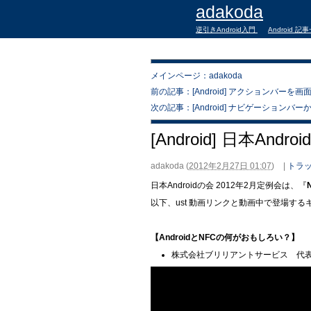
adakoda
逆引きAndroid入門
Android 記
メインページ：adakoda
前の記事：[Android] アクションバー
次の記事：[Android] ナビゲーション
[Android] 日本An
adakoda
(
2012年2月27日 01:07
)
|
トラッ
日本Androidの会 2012年2月定例会は、『
以下、ust 動画リンクと動画中で登場す
【AndroidとNFCの何がおもしろい？】
株式会社ブリリアントサービス 代