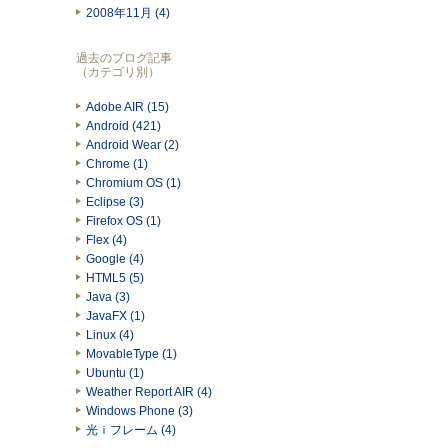
2008年11月 (4)
過去のブログ記事
（カテゴリ別）
Adobe AIR (15)
Android (421)
Android Wear (2)
Chrome (1)
Chromium OS (1)
Eclipse (3)
Firefox OS (1)
Flex (4)
Google (4)
HTML5 (5)
Java (3)
JavaFX (1)
Linux (4)
MovableType (1)
Ubuntu (1)
Weather Report AIR (4)
Windows Phone (3)
光ｉフレーム (4)