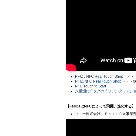
RFID / NFC Real Touch Shop
・・・
RFID/NFC Real Touch Shop
・・・fa
NFC Touch to Start
八重洲にICタグの「リアルタッチショ
【FeliCaはNFCによって飛躍、進化する】
ソニー株式会社 ＦｅｌｉＣａ事業