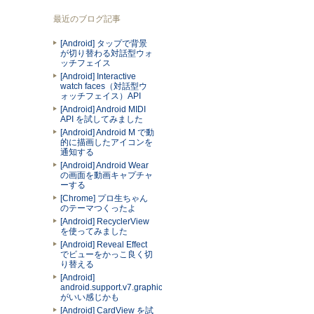
最近のブログ記事
[Android] タップで背景
が切り替わる対話型ウォ
ッチフェイス
[Android] Interactive
watch faces（対話型ウ
ォッチフェイス）API
[Android] Android MIDI
API を試してみました
[Android] Android M で動
的に描画したアイコンを
通知する
[Android] Android Wear
の画面を動画キャプチャ
ーする
[Chrome] プロ生ちゃん
のテーマつくったよ
[Android] RecyclerView
を使ってみました
[Android] Reveal Effect
でビューをかっこ良く切
り替える
[Android]
android.support.v7.graphics.Palette
がいい感じかも
[Android] CardView を試