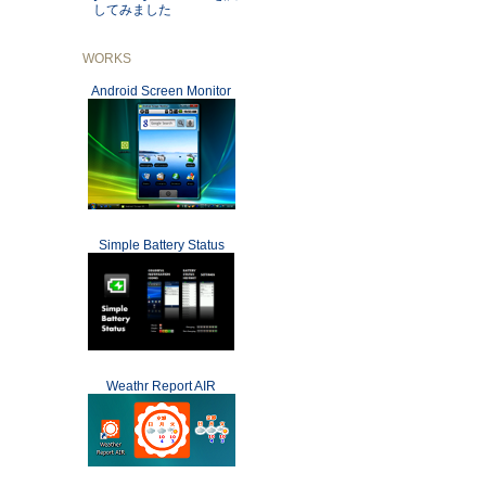
してみました
WORKS
Android Screen Monitor
Simple Battery Status
Weathr Report AIR