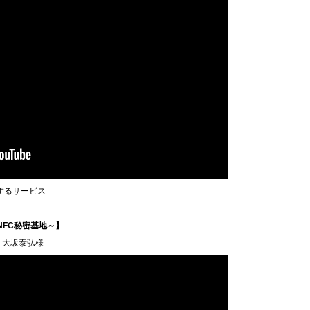
するサービス
 ～NFC秘密基地～】
 大坂泰弘様