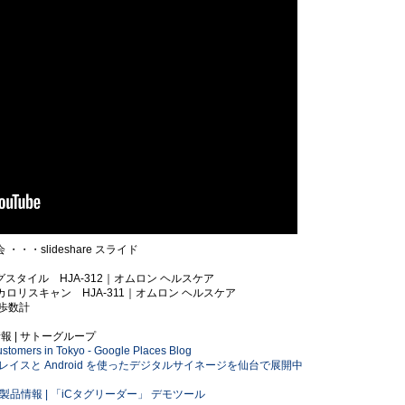
会 ・・・slideshare スライド
ョグスタイル HJA-312｜オムロン ヘルスケア
n カロリスキャン HJA-311｜オムロン ヘルスケア
内蔵歩数計
情報 | サトーグループ
tomers in Tokyo - Google Places Blog
プレイスと Android を使ったデジタルサイネージを仙台で展開中
お客様 | 製品情報 | 「iCタグリーダー」 デモツール