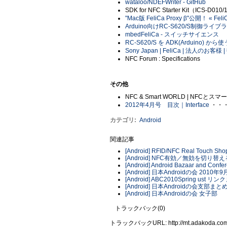
wataloo/NDEFWriter - GitHub
SDK for NFC Starter Kit（ICS-D01
"Mac版 FeliCa Proxy β"公開！ « FeliC
Arduino向けRC-S620/S制御ライブラリの
mbedFeliCa - スイッチサイエンス
RC-S620/S を ADK(Arduino
Sony Japan | FeliCa | 法人のお客様
NFC Forum : Specifications
その他
NFC & Smart WORLD | NF
2012年4月号 目次｜Interface
・・・R
カテゴリ
:
Android
関連記事
[Android] RFID/NFC Real Touc
[Android] NFC有効／無効を切り
[Android] Android Bazaar and Con
[Android] 日本Androidの会 201
[Android] ABC2010Spring ust リ
[Android] 日本Androidの会支部まと
[Android] 日本Androidの会 女子部
トラックバック(0)
トラックバックURL: http://mt.adakoda.com/m