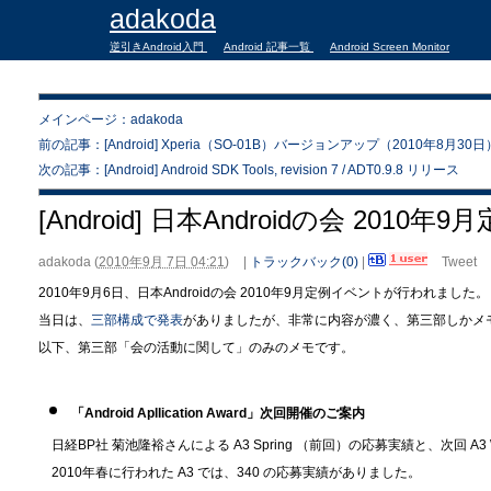
adakoda
逆引きAndroid入門
Android 記事一覧
Android Screen Monitor
メインページ：adakoda
前の記事：[Android] Xperia（SO-01B）バージョンアップ（2010年8月30日
次の記事：[Android] Android SDK Tools, revision 7 / ADT0.9.8 リリース
[Android] 日本Androidの会 2010
adakoda
(
2010年9月 7日 04:21
)
|
トラックバック(0)
|
Tweet
2010年9月6日、日本Androidの会 2010年9月定例イベントが行われました。
当日は、
三部構成で発表
がありましたが、非常に内容が濃く、第三部しかメ
以下、第三部「会の活動に関して」のみのメモです。
「Android Apllication Award」次回開催のご案内
日経BP社 菊池隆裕さんによる A3 Spring （前回）の応募実績と、次回 A3 W
2010年春に行われた A3 では、340 の応募実績がありました。