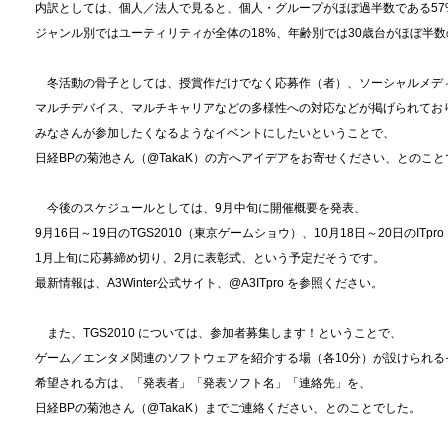
内訳としては、個人／法人で見ると、個人・グループがほぼ過半数である57
ジャンル別ではユーティリティが全体の18%、年齢別では30歳台がほぼ半数
冬活動の骨子としては、授賞作だけでなく応募作（者）、ソーシャルメディ
マルチデバイス、マルチキャリアなどの多様性への対応などが掲げられてお
みなさんが参加したくなるようなイベントにしたいということで、
日経BPの菊池さん（@TakaK）の方へアイデアをお寄せください、とのこ
今後のスケジュールとしては、9月中旬に開催概要を発表、
9月16日～19日のTGS2010（東京ゲームショウ）、10月18日～20日のITpro
1月上旬に応募締め切り、2月に表彰式、という予定だそうです。
最新情報は、A3Winter公式サイト、@A3ITpro を参照ください。
また、TGS2010 については、参加者募集します！ということで、
ゲーム／エンタメ関連のソフトウェアを紹介する場（各10分）が設けられる
希望される方は、「発表者」「発表ソフト名」「連絡先」を、
日経BPの菊池さん（@TakaK）までご連絡ください、とのことでした。