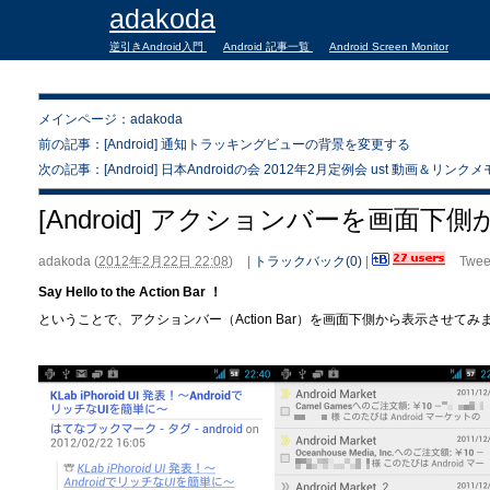
adakoda
逆引きAndroid入門
Android 記事一覧
Android Screen Monitor
メインページ：adakoda
前の記事：[Android] 通知トラッキングビューの背景を変更する
次の記事：[Android] 日本Androidの会 2012年2月定例会 ust 動画＆リンクメ
[Android] アクションバーを画面
adakoda
(
2012年2月22日 22:08
)
|
トラックバック(0)
|
Twee
Say Hello to the Action Bar ！
ということで、アクションバー（Action Bar）を画面下側から表示させてみ