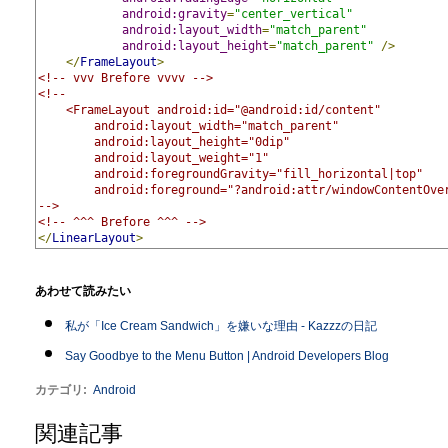
android:gravity
=
"center_vertical"
android:layout_width
=
"match_parent"
android:layout_height
=
"match_parent"
/>
</
FrameLayout
>
<!-- vvv Brefore vvvv -->
<!--
    <FrameLayout android:id="@android:id/content"
        android:layout_width="match_parent" 
        android:layout_height="0dip"
        android:layout_weight="1"
        android:foregroundGravity="fill_horizontal|top"
        android:foreground="?android:attr/windowContentOve
-->
<!-- ^^^ Brefore ^^^ -->
</
LinearLayout
>
あわせて読みたい
私が「Ice Cream Sandwich」を嫌いな理由 - Kazzzの日記
Say Goodbye to the Menu Button | Android Developers Blog
カテゴリ
:
Android
関連記事