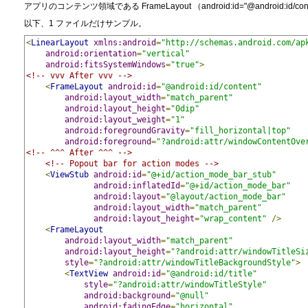
アプリのコンテンツ領域である FrameLayout （android:id="@android:
以下、1 ファイルだけサンプル。
<
LinearLayout
xmlns:android
=
"http://schemas.android.com/ap
android:orientation
=
"vertical"
android:fitsSystemWindows
=
"true"
>
<!-- vvv After vvv -->
<
FrameLayout
android:id
=
"@android:id/content"
android:layout_width
=
"match_parent"
android:layout_height
=
"0dip"
android:layout_weight
=
"1"
android:foregroundGravity
=
"fill_horizontal|top"
android:foreground
=
"?android:attr/windowContentOve
<!-- ^^^ After ^^^ -->
<!-- Popout bar for action modes -->
<
ViewStub
android:id
=
"@+id/action_mode_bar_stub"
android:inflatedId
=
"@+id/action_mode_bar"
android:layout
=
"@layout/action_mode_bar"
android:layout_width
=
"match_parent"
android:layout_height
=
"wrap_content"
/>
<
FrameLayout
android:layout_width
=
"match_parent"
android:layout_height
=
"?android:attr/windowTitleSi
style
=
"
?android:attr/windowTitleBackgroundStyle
"
>
<
TextView
android:id
=
"@android:id/title"
style
=
"
?android:attr/windowTitleStyle
"
android:background
=
"@null"
android:fadingEdge
=
"horizontal"