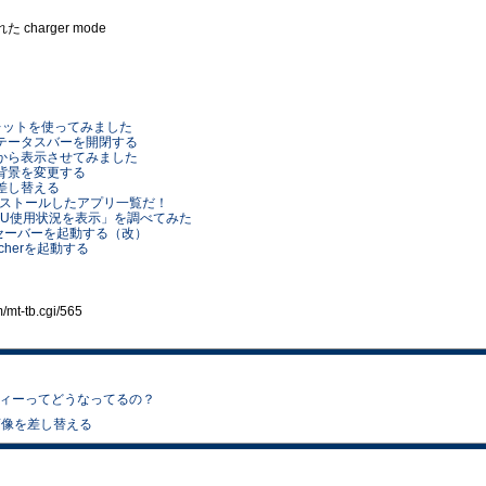
された charger mode
ペンタブレットを使ってみました
らステータスバーを開閉する
下側から表示させてみました
ーの背景を変更する
を差し替える
usにインストールしたアプリ一覧だ！
「CPU使用状況を表示」を調べてみた
スクリーンセーバーを起動する（改）
Launcherを起動する
t-tb.cgi/565
キュリティーってどうなってるの？
景画像を差し替える