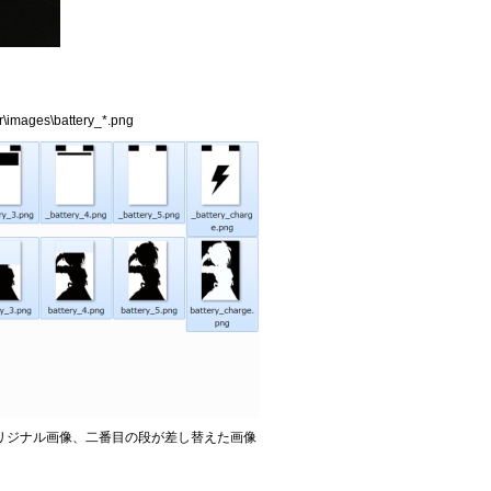
r\images\battery_*.png
オリジナル画像、二番目の段が差し替えた画像