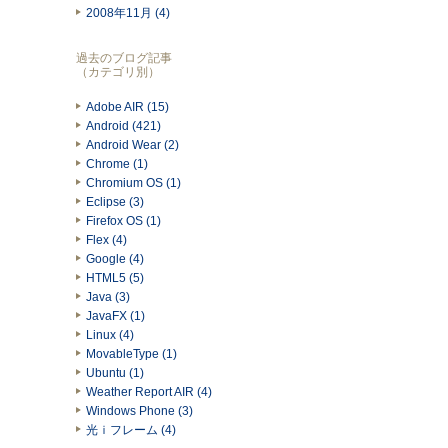
2008年11月 (4)
過去のブログ記事
（カテゴリ別）
Adobe AIR (15)
Android (421)
Android Wear (2)
Chrome (1)
Chromium OS (1)
Eclipse (3)
Firefox OS (1)
Flex (4)
Google (4)
HTML5 (5)
Java (3)
JavaFX (1)
Linux (4)
MovableType (1)
Ubuntu (1)
Weather Report AIR (4)
Windows Phone (3)
光ｉフレーム (4)