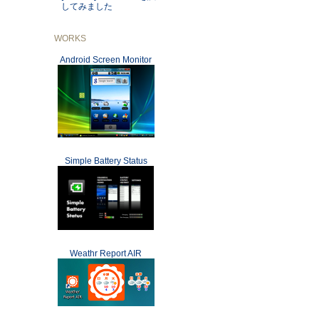
してみました
WORKS
Android Screen Monitor
Simple Battery Status
Weathr Report AIR