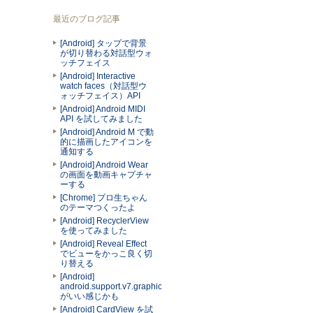
最近のブログ記事
[Android] タップで背景
が切り替わる対話型ウォ
ッチフェイス
[Android] Interactive
watch faces（対話型ウ
ォッチフェイス）API
[Android] Android MIDI
API を試してみました
[Android] Android M で動
的に描画したアイコンを
通知する
[Android] Android Wear
の画面を動画キャプチャ
ーする
[Chrome] プロ生ちゃん
のテーマつくったよ
[Android] RecyclerView
を使ってみました
[Android] Reveal Effect
でビューをかっこ良く切
り替える
[Android]
android.support.v7.graphics.Palette
がいい感じかも
[Android] CardView を試