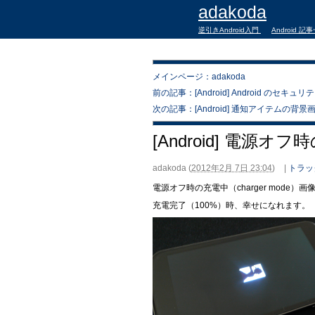
adakoda
逆引きAndroid入門
Android 記
メインページ：adakoda
前の記事：[Android] Android のセ
次の記事：[Android] 通知アイテムの背
[Android] 電源
adakoda
(
2012年2月 7日 23:04
)
|
トラッ
電源オフ時の充電中（charger mode
充電完了（100%）時、幸せになれます。