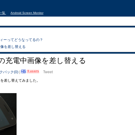
事一覧
Android Screen Monitor
キュリティーってどうなってるの？
景画像を差し替える
オフ時の充電中画像を差し替える
クバック(0)
|
Tweet
）画像を差し替えてみました。