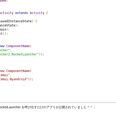
Name
;
Activity
extends
Activity
{
savedInstanceState
)
{
anceState
);
main
);
nt
();
new
ComponentName
(
ncher"
,
ncher2.RocketLauncher"
));
new ComponentName(
temui",
temui.Nyandroid"));
ketLauncher
を呼び出すだけのアプリが公開されていました＾＾；