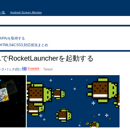
事一覧
Android Screen Monitor
気圧(hPA)を取得する
ザ HTML5&CSS3;対応状況まとめ
4.0.1でRocketLauncherを起動する
クバック(0)
|
Tweet