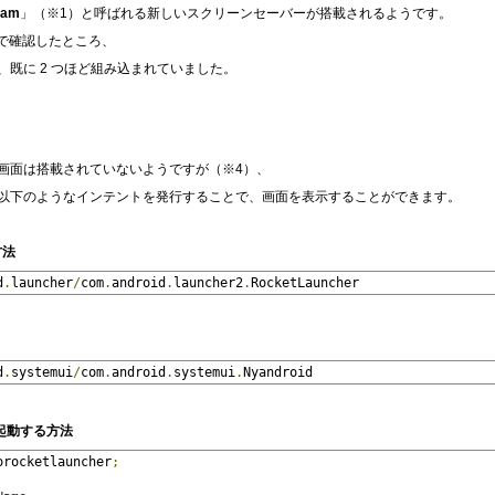
eam
」（※1）と呼ばれる新しいスクリーンセーバーが搭載されるようです。
.0.1）で確認したところ、
既に 2 つほど組み込まれていました。
画面は搭載されていないようですが（※4）、
以下のようなインテントを発行することで、画面を表示することができます。
方法
d
.
launcher
/
com
.
android
.
launcher2
.
RocketLauncher
d
.
systemui
/
com
.
android
.
systemui
.
Nyandroid
起動する方法
orocketlauncher
;