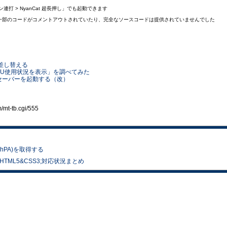
ジョン連打 > NyanCat 超長押し」でも起動できます
が、一部のコードがコメントアウトされていたり、完全なソースコードは提供されていませんでした
を差し替える
「CPU使用状況を表示」を調べてみた
スクリーンセーバーを起動する（改）
t-tb.cgi/555
気圧(hPA)を取得する
ザ HTML5&CSS3;対応状況まとめ