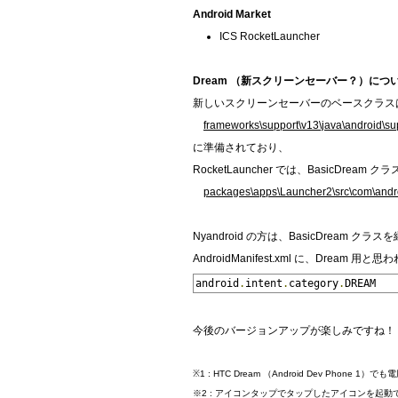
Android Market
ICS RocketLauncher
Dream （新スクリーンセーバー？）につ
新しいスクリーンセーバーのベースクラス
frameworks\support\v13\java\android\s
に準備されており、
RocketLauncher では、BasicD
packages\apps\Launcher2\src\com\andr
Nyandroid の方は、BasicDream 
AndroidManifest.xml に、Dr
android
.
intent
.
category
.
DREAM
今後のバージョンアップが楽しみですね！
※1 : HTC Dream （Android Dev Phone 
※2 : アイコンタップでタップしたアイコンを起