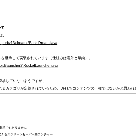
いて
は、
upport\v13\dreams\BasicDream.java
ream クラスを継承して実装されています（仕組みは意外と単純）。
oid\launcher2\RocketLauncher.java
クラスを継承していないようですが、
eam 用と思われるカテゴリが定義されているため、Dream コンテンツの一種ではないかと思わ
1）でも電脳羊でもありません
動できるスクリーンセーバー兼ランチャー