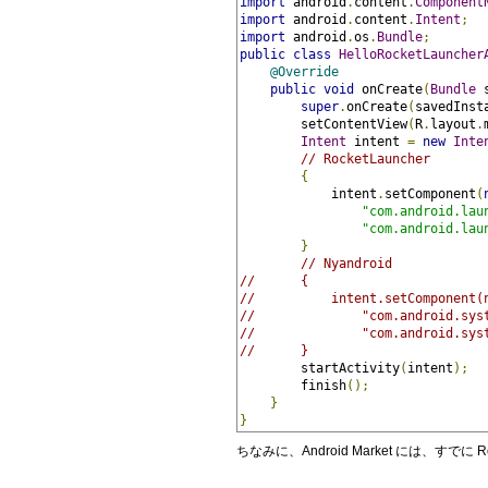
import
 android
.
content
.
Component
import
 android
.
content
.
Intent
;
import
 android
.
os
.
Bundle
;
public
class
HelloRocketLauncher
@Override
public
void
 onCreate
(
Bundle
 
super
.
onCreate
(
savedInst
        setContentView
(
R
.
layout
.
Intent
 intent 
=
new
Inte
// RocketLauncher
{
            intent
.
setComponent
(
"com.android.lau
"com.android.lau
}
// Nyandroid
//      {
//          intent.setComponent(
//              "com.android.sys
//              "com.android.sys
//      }
        startActivity
(
intent
);
        finish
();
}
}
ちなみに、Android Market には、すでに Roc