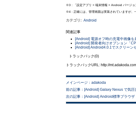
※3 : 「設定アプリ > 端末情報 > Android バー
※4 : 正確には、管理画面は実装されています
カテゴリ
:
Android
関連記事
[Android] 電源オフ時の充電中画像
[Android] 開発者向けオプション
[Android] Android4.0.1で
トラックバック(0)
トラックバックURL: http://mt.adakoda.com/m
メインページ：adakoda
前の記事：[Android] Galaxy Nexus で
次の記事：[Android] Android標準ブラウ