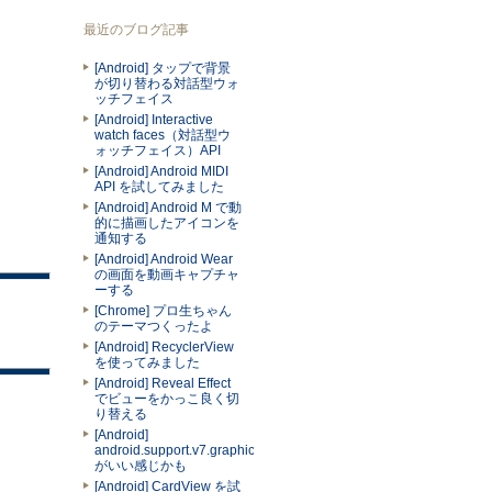
最近のブログ記事
[Android] タップで背景
が切り替わる対話型ウォ
ッチフェイス
[Android] Interactive
watch faces（対話型ウ
ォッチフェイス）API
[Android] Android MIDI
API を試してみました
[Android] Android M で動
的に描画したアイコンを
通知する
[Android] Android Wear
の画面を動画キャプチャ
ーする
[Chrome] プロ生ちゃん
のテーマつくったよ
[Android] RecyclerView
を使ってみました
[Android] Reveal Effect
でビューをかっこ良く切
り替える
[Android]
android.support.v7.graphics.Palette
がいい感じかも
[Android] CardView を試