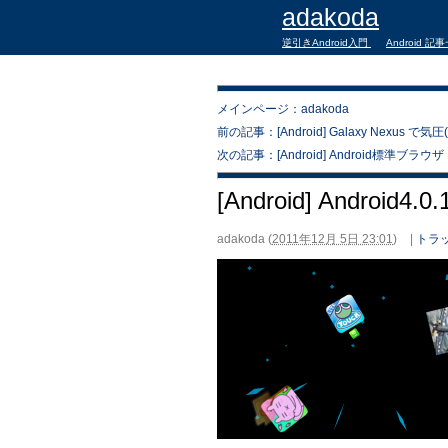
adakoda
逆引きAndroid入門
Android 記
メインページ：adakoda
前の記事：[Android] Galaxy Nexus で
次の記事：[Android] Android標準ブラウ
[Android] Android
adakoda
(
2011年12月 5日 23:01
)
|
トラッ