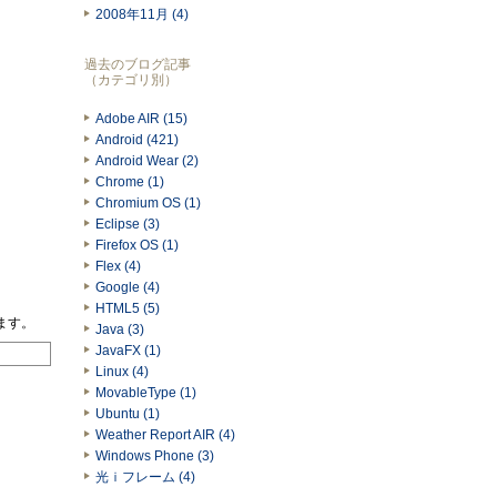
2008年11月 (4)
過去のブログ記事
（カテゴリ別）
Adobe AIR (15)
Android (421)
Android Wear (2)
Chrome (1)
Chromium OS (1)
Eclipse (3)
Firefox OS (1)
Flex (4)
Google (4)
HTML5 (5)
れます。
Java (3)
JavaFX (1)
Linux (4)
MovableType (1)
Ubuntu (1)
Weather Report AIR (4)
Windows Phone (3)
光ｉフレーム (4)