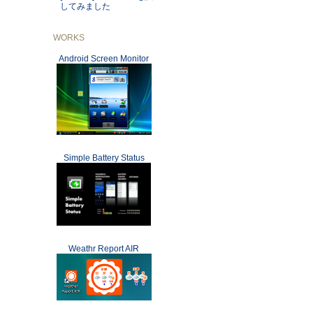
してみました
WORKS
Android Screen Monitor
Simple Battery Status
Weathr Report AIR