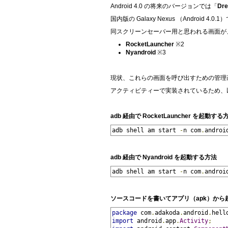
Android 4.0 の将来のバージョンでは「
Dr
国内版の Galaxy Nexus （Android 4
同スクリーンセーバー用と思われる画面が、
RocketLauncher
※2
Nyandroid
※3
現状、これらの画面を呼び出すための管理
アクティビティーで実装されているため、
adb 経由で RocketLauncher を起動する
adb shell am start 
-
n com
.
androi
adb 経由で Nyandroid を起動する方法
adb shell am start 
-
n com
.
androi
ソースコードを書いてアプリ（apk）から
package
 com
.
adakoda
.
android
.
hell
import
 android
.
app
.
Activity
;