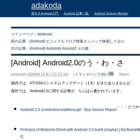
adakoda
逆引きAndroid入門
Android 記事一覧
Android Screen Monitor
メインページ：adakoda
前の記事：[Android] ビジュアルブログ検索エンジンで検索してみた
次の記事：[Android] Androids Around2 その後
[Android] Android2.0のう・わ・さ
adakoda
(
2009年10月17日 10:34
)
|
トラックバック(0)
|
Tweet
国内では、HT-03Aのシステムアップデート（1.6）がまだありませんが、
海外では、Android2.0に関する記事が、ちらほら書かれています。
・・・どうや
Android 2.0 screenshot walkthrough : Boy Genius Report
First pics of Motorola Droid with Android 2.0 build (maybe) | Ed Burne
む