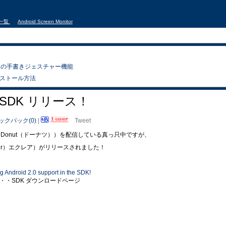
事一覧
Android Screen Monitor
いた幻の手書きジェスチャー機能
K インストール方法
 2.0 SDK リリース！
ックバック(0)
|
Tweet
 1.6 （Donut（ドーナツ））を配信している真っ只中ですが、
（Eclair）エクレア）がリリースされました！
 Android 2.0 support in the SDK!
・・SDK ダウンロードページ