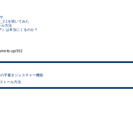
ワサ
air_2.1を焼いてみた
ストール方法
ir（エクレア）は本当にくるのか？
t-tb.cgi/352
いた幻の手書きジェスチャー機能
K インストール方法