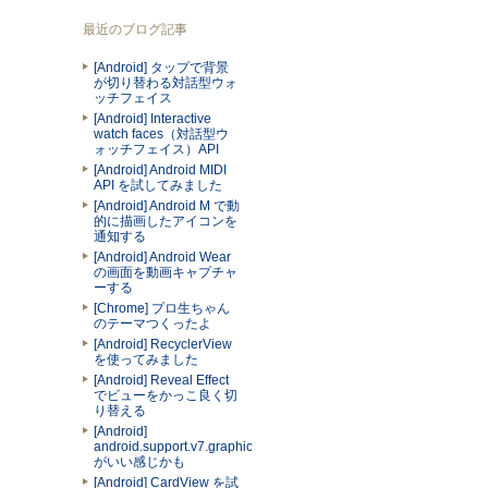
最近のブログ記事
[Android] タップで背景
が切り替わる対話型ウォ
ッチフェイス
[Android] Interactive
watch faces（対話型ウ
ォッチフェイス）API
[Android] Android MIDI
API を試してみました
[Android] Android M で動
的に描画したアイコンを
通知する
[Android] Android Wear
の画面を動画キャプチャ
ーする
[Chrome] プロ生ちゃん
のテーマつくったよ
[Android] RecyclerView
を使ってみました
[Android] Reveal Effect
でビューをかっこ良く切
り替える
[Android]
android.support.v7.graphics.Palette
がいい感じかも
[Android] CardView を試