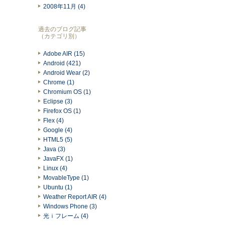
2008年11月 (4)
過去のブログ記事
（カテゴリ別）
Adobe AIR (15)
Android (421)
Android Wear (2)
Chrome (1)
Chromium OS (1)
Eclipse (3)
Firefox OS (1)
Flex (4)
Google (4)
HTML5 (5)
Java (3)
JavaFX (1)
Linux (4)
MovableType (1)
Ubuntu (1)
Weather Report AIR (4)
Windows Phone (3)
光ｉフレーム (4)