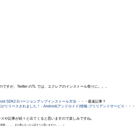
すが、Twitter のTL では、エクレアのインストール祭りに。。。
are: Android SDK2.0バージョンアップインストール方法
・・・最速記事？
id 2.0のSDKがリリースされました！ - Android(アンドロイド)情報-ブリリアントサービス
・・
のニュースや記事が続々と出てくると思いますので楽しみですね。
状態。。。、また夜になったら試そうと思います><
。。。）