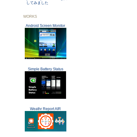
してみました
WORKS
Android Screen Monitor
Simple Battery Status
Weathr Report AIR