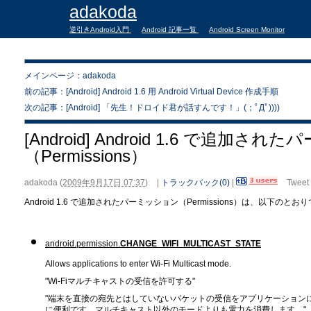
adakoda
逆引きAndroid入門
Android 記事一覧
Android Screen Monitor
メインページ：adakoda
前の記事：[Android] Android 1.6 用 Android Virtual Device 作成手順
次の記事：[Android] 「先生！ドロイド君が話すんです！」(；ﾟДﾟ))))
[Android] Android 1.6 で追加さ
（Permissions）
adakoda
(
2009年9月17日 07:37
)
|
トラックバック(0)
|
Tweet
Android 1.6 で追加されたパーミッション（Permissions）は、以下のとお
android.permission.
CHANGE_WIFI_MULTICAST_STATE
Allows applications to enter Wi-Fi Multicast mode.
"Wi-Fiマルチキャストの受信を許可する"
"端末を直接の宛先とはしていないパケットの受信をアプリケーション
に便利です。マルチキャスト以外のモードよりも電力を消費します。"