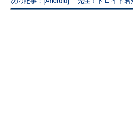
次の記事：[Android] 「先生！ドロイド君