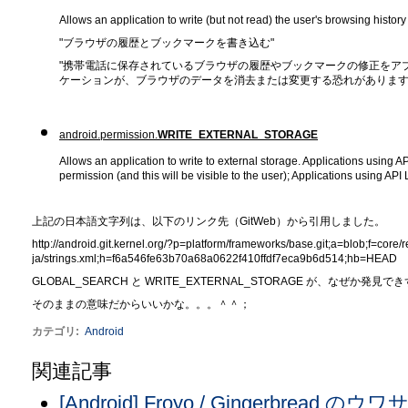
Allows an application to write (but not read) the user's browsing histo
"ブラウザの履歴とブックマークを書き込む"
"携帯電話に保存されているブラウザの履歴やブックマークの修正をア
ケーションが、ブラウザのデータを消去または変更する恐れがあります
android.permission.
WRITE_EXTERNAL_STORAGE
Allows an application to write to external storage. Applications using AP
permission (and this will be visible to the user); Applications using API 
上記の日本語文字列は、以下のリンク先（GitWeb）から引用しました。
http://android.git.kernel.org/?p=platform/frameworks/base.git;a=blob;f=core/r
ja/strings.xml;h=f6a546fe63b70a68a0622f410ffdf7eca9b6d514;hb=HEAD
GLOBAL_SEARCH と WRITE_EXTERNAL_STORAGE が、なぜか発見
そのままの意味だからいいかな。。。＾＾；
カテゴリ
:
Android
関連記事
[Android] Froyo / Gingerbread のウワ