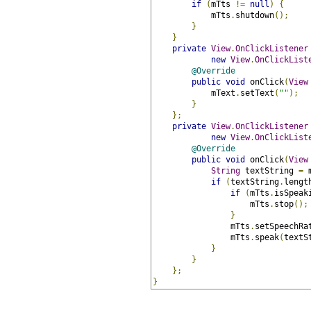
if
(
mTts 
!=
null
)
{
            mTts
.
shutdown
();
}
}
private
View
.
OnClickListener
new
View
.
OnClickList
@Override
public
void
 onClick
(
View
            mText
.
setText
(
""
);
}
};
private
View
.
OnClickListener
new
View
.
OnClickList
@Override
public
void
 onClick
(
View
String
 textString 
=
 
if
(
textString
.
lengt
if
(
mTts
.
isSpeak
                    mTts
.
stop
();
}
                mTts
.
setSpeechRa
                mTts
.
speak
(
textS
}
}
};
}