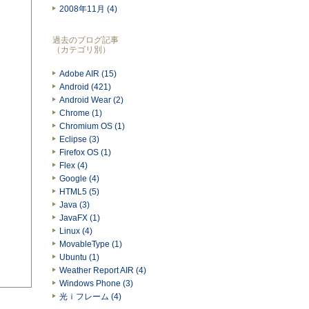
2008年11月 (4)
過去のブログ記事
（カテゴリ別）
Adobe AIR (15)
Android (421)
Android Wear (2)
Chrome (1)
Chromium OS (1)
Eclipse (3)
Firefox OS (1)
Flex (4)
Google (4)
HTML5 (5)
Java (3)
JavaFX (1)
Linux (4)
MovableType (1)
Ubuntu (1)
Weather Report AIR (4)
Windows Phone (3)
光ｉフレーム (4)