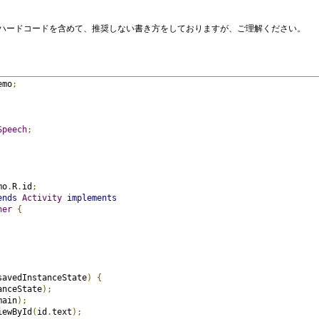
ハードコードを含めて、推奨しない書き方をしておりますが、ご理解ください。
emo
;
Speech
;
mo
.
R
.
id
;
ends
Activity
implements
ner
{
savedInstanceState
)
{
anceState
);
main
);
iewById
(
id
.
text
);