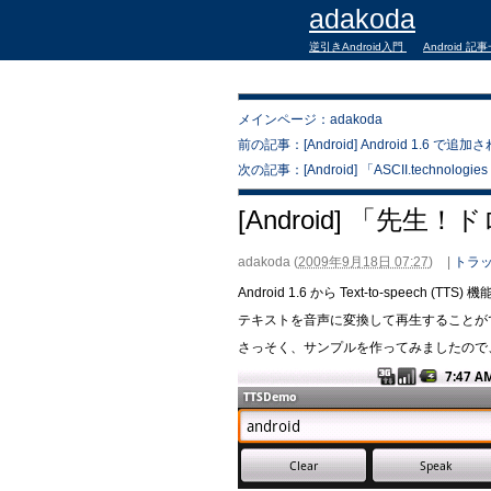
adakoda
逆引きAndroid入門
Android 記
メインページ：adakoda
前の記事：[Android] Android 1.6 で
次の記事：[Android] 「ASCII.technologi
[Android] 「先生
adakoda
(
2009年9月18日 07:27
)
|
トラッ
Android 1.6 から Text-to-speech (
テキストを音声に変換して再生することが
さっそく、サンプルを作ってみましたので