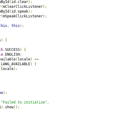
wById
(
id
.
clear
);
r
(
mClearClickListener
);
wById
(
id
.
speak
);
r
(
mSpeakClickListener
);
;
this
,
this
);
s
)
{
ch
.
SUCCESS
)
{
le
.
ENGLISH
;
vailable
(
locale
)
>=
.
LANG_AVAILABLE
)
{
(
locale
);
ue
);
"Failed to initialize"
,
G
).
show
();