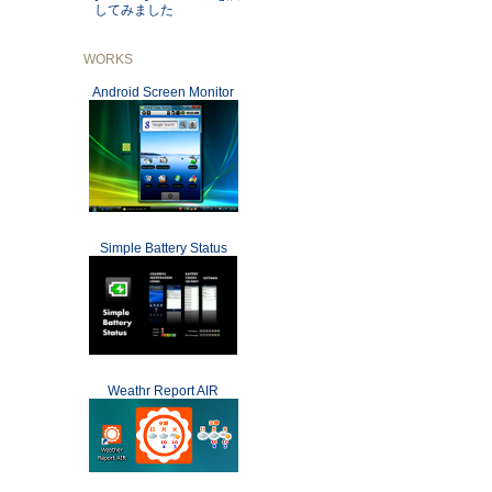
してみました
WORKS
Android Screen Monitor
Simple Battery Status
Weathr Report AIR