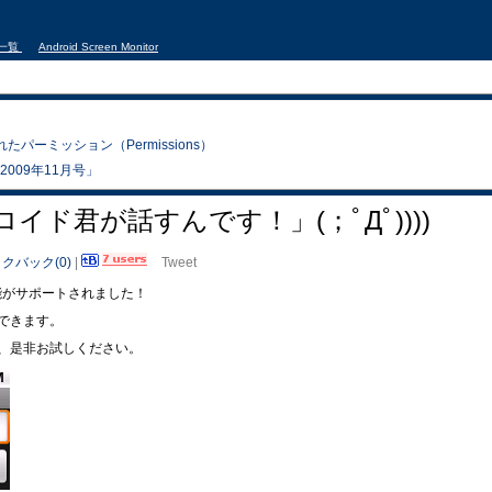
事一覧
Android Screen Monitor
追加されたパーミッション（Permissions）
es 2009年11月号」
！ドロイド君が話すんです！」(；ﾟДﾟ))))
クバック(0)
|
Tweet
TTS) 機能がサポートされました！
できます。
、是非お試しください。