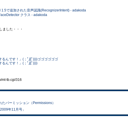
d 1.5で追加された音声認識(RecognizerIntent) - adakoda
ceDetector クラス - adakoda
しました・・・
識するんです！」(；ﾟДﾟ))))ゴゴゴゴゴゴ
るんです！」(；ﾟДﾟ))))
t-tb.cgi/316
追加されたパーミッション（Permissions）
es 2009年11月号」