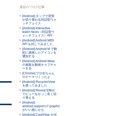
最近のブログ記事
[Android] タップで背景
が切り替わる対話型ウォ
ッチフェイス
[Android] Interactive
watch faces（対話型ウ
ォッチフェイス）API
[Android] Android MIDI
API を試してみました
[Android] Android M で動
的に描画したアイコンを
通知する
[Android] Android Wear
の画面を動画キャプチャ
ーする
[Chrome] プロ生ちゃん
のテーマつくったよ
[Android] RecyclerView
を使ってみました
[Android] Reveal Effect
でビューをかっこ良く切
り替える
[Android]
android.support.v7.graphics.Palette
がいい感じかも
[Android] CardView を試