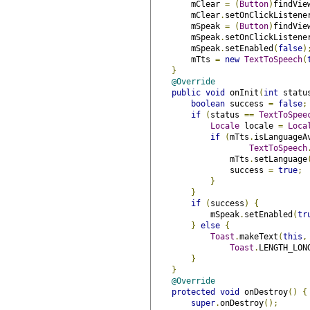
        mClear 
=
(
Button
)
findVie
        mClear
.
setOnClickListene
        mSpeak 
=
(
Button
)
findVie
        mSpeak
.
setOnClickListene
        mSpeak
.
setEnabled
(
false
)
        mTts 
=
new
TextToSpeech
(
}
@Override
public
void
 onInit
(
int
 statu
boolean
 success 
=
false
;
if
(
status 
==
TextToSpee
Locale
 locale 
=
Loca
if
(
mTts
.
isLanguageA
TextToSpeech
                mTts
.
setLanguage
                success 
=
true
;
}
}
if
(
success
)
{
            mSpeak
.
setEnabled
(
tr
}
else
{
Toast
.
makeText
(
this
,
Toast
.
LENGTH_LON
}
}
@Override
protected
void
 onDestroy
()
{
super
.
onDestroy
();