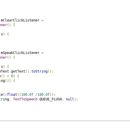
 mClearClickListener 
=
ener
()
{
 v
)
{
 mSpeakClickListener 
=
ener
()
{
 v
)
{
mText
.
getText
().
toString
();
h
()
>
0
)
{
ing
())
{
te
((
float
)(
100.0f
/
100.0f
));
tring
,
TextToSpeech
.
QUEUE_FLUSH
,
null
);