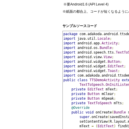
※要Android1.6 (API Level 4)
※紙面の都合上、コードが短くなるように
サンプルソースコード
package
 com
.
adakoda
.
android
.
ttsd
import
 java
.
util
.
Locale
;
import
 android
.
app
.
Activity
;
import
 android
.
os
.
Bundle
;
import
 android
.
speech
.
tts
.
TextTo
import
 android
.
view
.
View
;
import
 android
.
widget
.
Button
;
import
 android
.
widget
.
EditText
;
import
 android
.
widget
.
Toast
;
import
 com
.
adakoda
.
android
.
ttsde
public
class
TTSDemoActivity
ext
TextToSpeech
.
OnInitListe
private
EditText
 mText
;
private
Button
 mClear
;
private
Button
 mSpeak
;
private
TextToSpeech
 mTts
;
@Override
public
void
 onCreate
(
Bundle
 
super
.
onCreate
(
savedInst
        setContentView
(
R
.
layout
.
        mText 
=
(
EditText
)
 findV