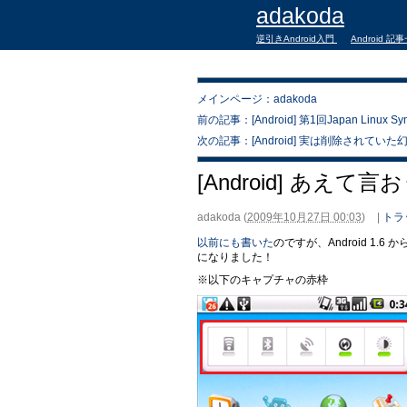
adakoda
逆引きAndroid入門
Android 記
メインページ：adakoda
前の記事：[Android] 第1回Japan Linu
次の記事：[Android] 実は削除されて
[Android] あ
adakoda
(
2009年10月27日 00:03
)
|
トラ
以前にも書いた
のですが、Android 1
になりました！
※以下のキャプチャの赤枠