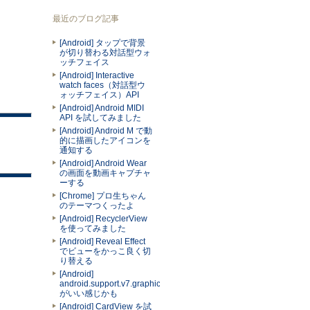
最近のブログ記事
[Android] タップで背景
が切り替わる対話型ウォ
ッチフェイス
[Android] Interactive
watch faces（対話型ウ
ォッチフェイス）API
[Android] Android MIDI
API を試してみました
[Android] Android M で動
的に描画したアイコンを
通知する
[Android] Android Wear
の画面を動画キャプチャ
ーする
[Chrome] プロ生ちゃん
のテーマつくったよ
[Android] RecyclerView
を使ってみました
[Android] Reveal Effect
でビューをかっこ良く切
り替える
[Android]
android.support.v7.graphics.Palette
がいい感じかも
[Android] CardView を試