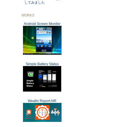
してみました
WORKS
Android Screen Monitor
Simple Battery Status
Weathr Report AIR