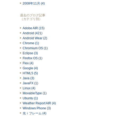
2008年11月 (4)
過去のブログ記事
（カテゴリ別）
Adobe AIR (15)
Android (421)
Android Wear (2)
Chrome (1)
Chromium OS (1)
Eclipse (3)
Firefox OS (1)
Flex (4)
Google (4)
HTML5 (5)
Java (3)
JavaFX (1)
Linux (4)
MovableType (1)
Ubuntu (1)
Weather Report AIR (4)
Windows Phone (3)
光ｉフレーム (4)