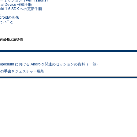
れたパーミッション（Permissions）
irtual Device 作成手順
ndroid 1.6 SDK への更新手順
1
droidの画像
期待したいこと
t-tb.cgi/349
x Symposium における Android 関連のセッションの資料（一部）
いた幻の手書きジェスチャー機能