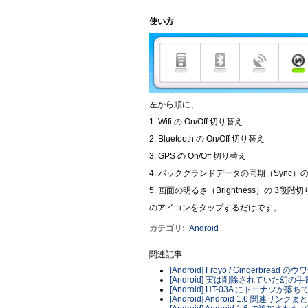
使い方
左から順に、
1. Wifi の On/Off 切り替え
2. Bluetooth の On/Off 切り替え
3. GPS の On/Off 切り替え
4. バックグランドデータの同期（Sync）の O
5. 画面の明るさ（Brightness）の 3段階
のアイコンをタップするだけです。
カテゴリ
:
Android
関連記事
[Android] Froyo / Gingerbread のウ
[Android] 実は削除されていた幻
[Android] HT-03A にドーナツが落
[Android] Android 1.6 関連リンクま