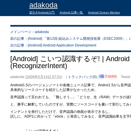
adakoda
逆引きAndroid入門
Android 記事一覧
Android Screen Monitor
メインページ：adakoda
前の記事：[Android] 「第12回 組込みシステム開発技術展（ESEC2009）
次の記事：[Android] Android Application Development
[Android] こいつ認識するぞ! | And
(RecognizerIntent)
adakoda
(
2009年5月14日 07:01
)
|
トラックバック(0)
|
Tweet
Android1.5のバージョンノートや各種ニュース記事で、Androi1.5か
具体的なソースコードを紹介した記事がなかったため、
音声認識って言われても、「難しそう...」「どうせ、生（RAW）データの
と、勝手に解釈していたのですが、実際にソースコードを書いて実行してみ
インテントを発行しただけで、音声認識の画面が表示できるし、
試しに、ADP1に向かって「voice」と発音してみると、音声認識結果を文
「こいつ認識するぞ！」