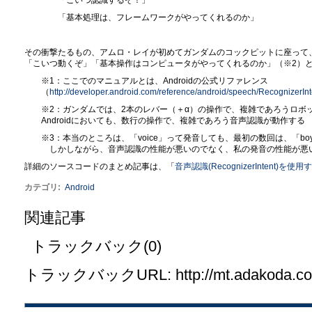
「基本処理は、フレームワークがやってくれるのか」
その衝撃たるもの、アムロ・レイが初めてガンダムのコックピットに座って
「こいつ動くぞ」「基本操作はコンピュータがやってくれるのか」（※2）
※1：ここでのマニュアルとは、Androidの公式リファレンス
（
http://developer.android.com/reference/android/speech/RecognizerInt
※2：ガンダムでは、2本のレバー（＋α）の操作で、複雑であろうロボ
Androidにおいても、数行の操作で、複雑であろう音声認識が動作する
※3：本当のところは、「voice」って発音しても、最初の数回は、「bo
しかしながら、音声認識の性能が悪いのでなく、私の発音の性能が悪い
詳細のソースコードのまとめ記事は、「
音声認識(RecognizerIntent)を使用
カテゴリ
:
Android
関連記事
トラックバック(0)
トラックバックURL: http://mt.adakoda.com/