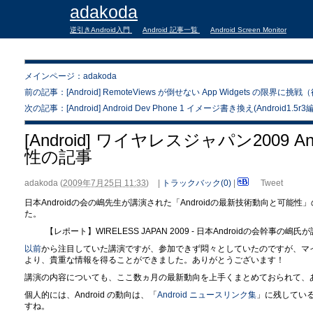
adakoda
逆引きAndroid入門
Android 記事一覧
Android Screen Monitor
メインページ：adakoda
前の記事：[Android] RemoteViews が倒せない App Widgets の限界に挑
次の記事：[Android] Android Dev Phone 1 イメージ書き換え(Android1.5r3編
[Android] ワイヤレスジャパン2009
性の記事
adakoda
(
2009年7月25日 11:33
)
|
トラックバック(0)
|
Tweet
日本Androidの会の嶋先生が講演された「Androidの最新技術動向と可
た。
【レポート】WIRELESS JAPAN 2009 - 日本Androidの会幹事の嶋
以前
から注目していた講演ですが、参加できず悶々としていたのですが、マ
より、貴重な情報を得ることができました。ありがとうございます！
講演の内容についても、ここ数ヵ月の最新動向を上手くまとめておられて、
個人的には、Android の動向は、「
Android ニュースリンク集
」に残してい
すね。