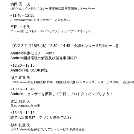
満岡 秀一 氏
(株)ウェルインテクノロジー 事業統括部 事業開発マネージャー
• 11:40～12:15
ARMのAndroidに対するサポートと取り組み
平田 一行 氏
アーム(株) ビジネス・デベロップメント シニア・マネージャ
【C-2-2 11月18日 (水) 12:30～14:45 会議センター 5F[小ホール]】
Android特別セミナー PartII
Android開発環境の解説及び開発事例紹介
• 12:30～13:15
Android NDK/SDK解説
瀬戸 直喜 氏
日本Androidの会 四国支部 幹事・四国支部長/(株)ジャストシステムサービス 技術 受託開
• 13:15～13:45
Androidにセンサーを拡張して手軽にプロトタイピングしよう！
渡辺 知男 氏
日本Androidの会 幹事
• 13:45～14:15
誰でも出来る!?「てづくり携帯でんわ」
杉本 礼彦 氏
日本Androidの会/(株)ブリリアントサービス 代表取締役