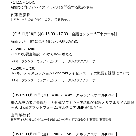
• 14:15～14:45
Android向けデバイスドライバを開発する際のキモ
佐藤 勝彦 氏
日本Androidの会 / (株)ユビラボ 代表取締役
【C-5 11月18日 (水) 15:00～17:30 会議センター 5F[小ホール]】
Android利用時に気を付けたいGPLのABC
• 15:00～16:00
GPLv3の要点解説─v3からv2を考える─
IPAオープンソフトウェア・センター リーガルタスクグループ
• 16:00～17:30
<パネルディスカッション>Androidライセンス、その概要と課題について
IPAオープンソフトウェア・センター リーガルタスクグループ
【DVT-5 11月19日 (木) 14:00～14:45 アネックスホール[F203]】
組込み技術者に最適な、大規模ソフトウェアの動的解析とリアルタイム計測
～ Androidプラットフォーム/マルチコアSMPを"見る" ～
山田 敏行 氏
横河ディジタルコンピュータ(株) エンベデッドプロダクト事業部 事業部長
【DVT-9 11月20日 (金) 11:00～11:45 アネックスホール[F203]】