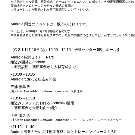
次世代デジタル家電、携帯端末、カーエレクトロニクス、ロボット、各種産業用機器などの
最先端テクノロジーに欠かせない組込み技術と
ソリューションが集約された専門技術展とカンファレンス
Android 関連のイベントは、以下のとおりです。
※下記は、2009年10月23日現在のものです
今後変更される可能性もありますので、最新の情報につきましては、必ず公式サイトでご確
【C-2-1 11月18日 (水) 10:00～12:15 会議センター 5F[小ホール]】
Android特別セミナー PartI
組込み開発とAndroid
～概要説明、適用事例から人材育成まで～
• 10:00～10:35
Androidで変わる組込み開発
三浦 雅孝 氏
(社)Open Embedded Software Foundation 代表理事
• 10:35～11:10
組込みシステムにおけるAndroidの活用
～適用事例と最新動向の紹介～
今村 謙之 氏
(社)Open Embedded Software Foundation チーフプロジェクトコーディネーター
• 11:10～11:40
Android開発のための技術者育成手法とトレーニングコースの活用