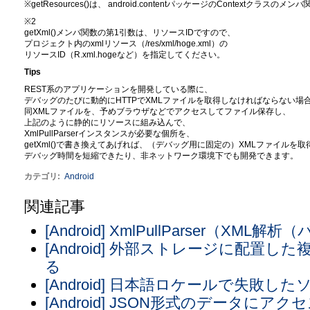
※getResources()は、 android.contentパッケージのContextクラスのメン
※2
getXml()メンバ関数の第1引数は、リソースIDですので、
プロジェクト内のxmlリソース（/res/xml/hoge.xml）の
リソースID（R.xml.hogeなど）を指定してください。
Tips
REST系のアプリケーションを開発している際に、
デバッグのたびに動的にHTTPでXMLファイルを取得しなければならない場
同XMLファイルを、予めブラウザなどでアクセスしてファイル保存し、
上記のように静的にリソースに組み込んで、
XmlPullParserインスタンスが必要な個所を、
getXml()で書き換えてあげれば、（デバッグ用に固定の）XMLファイルを
デバッグ時間を短縮できたり、非ネットワーク環境下でも開発できます。
カテゴリ
:
Android
関連記事
[Android] XmlPullParser（XML解
[Android] 外部ストレージに配置
る
[Android] 日本語ロケールで失敗し
[Android] JSON形式のデータにアク