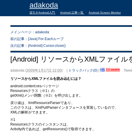
adakoda
逆引きAndroid入門
Android 記事一覧
Android Screen Monitor
メインページ：adakoda
前の記事：[Java] For-Eachループ
次の記事：[Android] Cursor.close()
[Android] リソースからXMLファ
adakoda
(
2009年1月17日 22:00
)
|
トラックバック(0)
|
Twee
リソースからXMLファイルを読み込むには？
android.content.resパッケージ
Resourcesクラス（※1）の
getXml()メンバ関数（※2）を呼び出します。
戻り値は、XmlResourceParserであり、
このクラスは、XmlPullParserインタフェースを実装しているので、
XMLの解析ができます。
※1
Resourcesクラスのインスタンスは、
Activity内であれば、getResources()で取得できます。