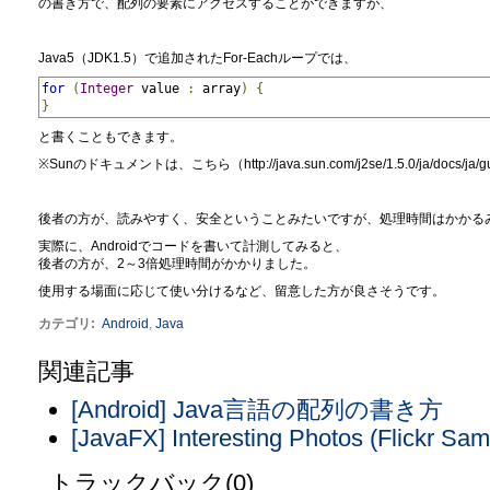
の書き方で、配列の要素にアクセスすることができますが、
Java5（JDK1.5）で追加されたFor-Eachループでは、
for
(
Integer
 value 
:
 array
)
{
}
と書くこともできます。
※Sunのドキュメントは、こちら（http://java.sun.com/j2se/1.5.0/ja/docs/ja/gui
後者の方が、読みやすく、安全ということみたいですが、処理時間はかかる
実際に、Androidでコードを書いて計測してみると、
後者の方が、2～3倍処理時間がかかりました。
使用する場面に応じて使い分けるなど、留意した方が良さそうです。
カテゴリ
:
Android
,
Java
関連記事
[Android] Java言語の配列の書き方
[JavaFX] Interesting Photos (Flickr Sam
トラックバック(0)