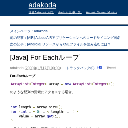
adakoda
逆引きAndroid入門
Android 記事一覧
Android Screen Monitor
メインページ：adakoda
前の記事：[AIR] Adobe AIRアプリケーションへのコードサイニング署名
次の記事：[Android] リソースからXMLファイルを読み込むには？
[Java] For-Eachループ
adakoda
(
2009年1月17日 00:00
)
|
トラックバック(0)
|
Tweet
For-Eachループ
ArrayList
<
Integer
>
 array 
=
new
ArrayList
<
Integer
>();
のような配列の要素にアクセスする場合、
int
 length 
=
 array
.
size
();
for
(
int
 i 
=
0
;
 i 
<
 length
;
 i
++)
{
    value 
=
 array
.
get
(
i
);
}