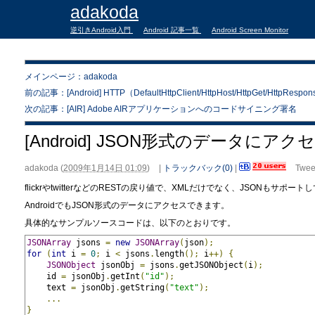
adakoda
逆引きAndroid入門
Android 記事一覧
Android Screen Monitor
メインページ：adakoda
前の記事：[Android] HTTP（DefaultHttpClient/HttpHost/HttpGet/HttpRespons
次の記事：[AIR] Adobe AIRアプリケーションへのコードサイニング署名
[Android] JSON形式のデータにアク
adakoda
(
2009年1月14日 01:09
)
|
トラックバック(0)
|
Twee
flickrやtwitterなどのRESTの戻り値で、XMLだけでなく、JSONもサポー
AndroidでもJSON形式のデータにアクセスできます。
具体的なサンプルソースコードは、以下のとおりです。
JSONArray
 jsons 
=
new
JSONArray
(
json
);
for
(
int
 i 
=
0
;
 i 
<
 jsons
.
length
();
 i
++)
{
JSONObject
 jsonObj 
=
 jsons
.
getJSONObject
(
i
);
    id 
=
 jsonObj
.
getInt
(
"id"
);
    text 
=
 jsonObj
.
getString
(
"text"
);
...
}