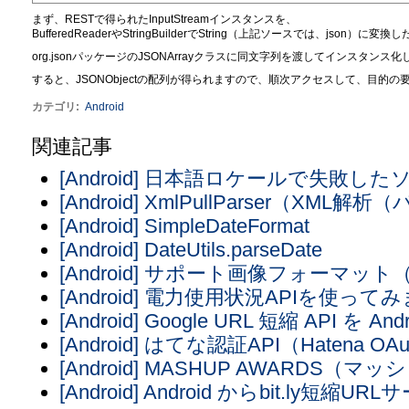
まず、RESTで得られたInputStreamインスタンスを、
BufferedReaderやStringBuilderでString（上記ソースでは、json）に変換
org.jsonパッケージのJSONArrayクラスに同文字列を渡してインスタンス
すると、JSONObjectの配列が得られますので、順次アクセスして、目的
カテゴリ
:
Android
関連記事
[Android] 日本語ロケールで失敗し
[Android] XmlPullParser（XML解
[Android] SimpleDateFormat
[Android] DateUtils.parseDate
[Android] サポート画像フォーマット（B
[Android] 電力使用状況APIを使って
[Android] Google URL 短縮 API
[Android] はてな認証API（Hatena OAu
[Android] MASHUP AWARDS
[Android] Android からbit.ly短