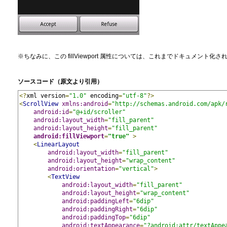
※ちなみに、この fillViewport 属性については、これまでドキュメント
ソースコード（原文より引用）
<?
xml version
=
"1.0"
 encoding
=
"utf-8"
?>
<
ScrollView
xmlns:android
=
"http://schemas.android.com/apk/
android:id
=
"@+id/scroller"
android:layout_width
=
"fill_parent"
android:layout_height
=
"fill_parent"
android:fillViewport
=
"true"
>
<
LinearLayout
android:layout_width
=
"fill_parent"
android:layout_height
=
"wrap_content"
android:orientation
=
"vertical"
>
<
TextView
android:layout_width
=
"fill_parent"
android:layout_height
=
"wrap_content"
android:paddingLeft
=
"6dip"
android:paddingRight
=
"6dip"
android:paddingTop
=
"6dip"
android:textAppearance
=
"?android:attr/textAppe