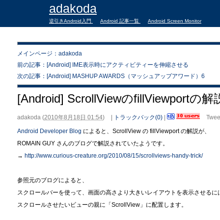
adakoda
逆引きAndroid入門
Android 記事一覧
Android Screen Monitor
メインページ：adakoda
前の記事：[Android] IME表示時にアクティビティーを伸縮させる
次の記事：[Android] MASHUP AWARDS（マッシュアップアワード）6
[Android] ScrollViewのfillViewportの解
adakoda
(
2010年8月18日 01:54
)
|
トラックバック(0)
|
Twee
Android Developer Blog
によると、ScrollView の fillViewport の解説が、
ROMAIN GUY さんのブログで解説されていたようです。
→
http://www.curious-creature.org/2010/08/15/scrollviews-handy-trick/
参照元のブログによると、
スクロールバーを使って、画面の高さより大きいレイアウトを表示させるに
スクロールさせたいビューの親に「ScrollView」に配置します。