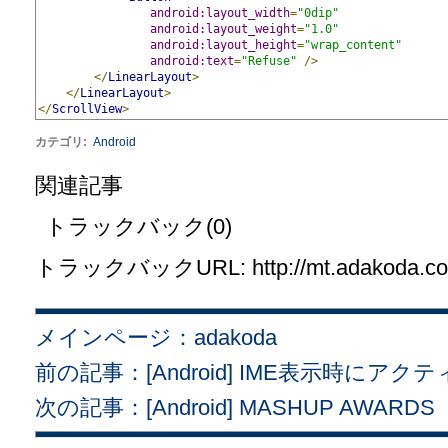
android:layout_width
=
"0dip"
android:layout_weight
=
"1.0"
android:layout_height
=
"wrap_content"
android:text
=
"Refuse"
/>
</
LinearLayout
>
</
LinearLayout
>
</
ScrollView
>
カテゴリ
:
Android
関連記事
トラックバック(0)
トラックバックURL: http://mt.adakoda.com/
メインページ：adakoda
前の記事：[Android] IME表示時に
次の記事：[Android] MASHUP AW