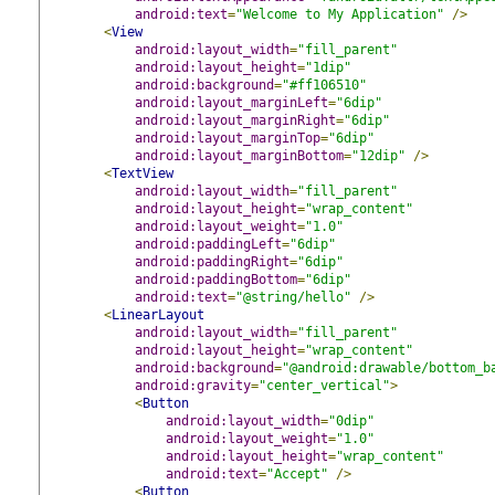
android:text
=
"Welcome to My Application"
/>
<
View
android:layout_width
=
"fill_parent"
android:layout_height
=
"1dip"
android:background
=
"#ff106510"
android:layout_marginLeft
=
"6dip"
android:layout_marginRight
=
"6dip"
android:layout_marginTop
=
"6dip"
android:layout_marginBottom
=
"12dip"
/>
<
TextView
android:layout_width
=
"fill_parent"
android:layout_height
=
"wrap_content"
android:layout_weight
=
"1.0"
android:paddingLeft
=
"6dip"
android:paddingRight
=
"6dip"
android:paddingBottom
=
"6dip"
android:text
=
"@string/hello"
/>
<
LinearLayout
android:layout_width
=
"fill_parent"
android:layout_height
=
"wrap_content"
android:background
=
"@android:drawable/bottom_b
android:gravity
=
"center_vertical"
>
<
Button
android:layout_width
=
"0dip"
android:layout_weight
=
"1.0"
android:layout_height
=
"wrap_content"
android:text
=
"Accept"
/>
<
Button