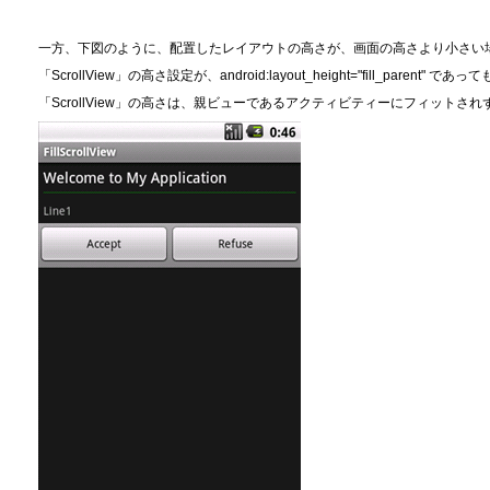
一方、下図のように、配置したレイアウトの高さが、画面の高さより小さい
「ScrollView」の高さ設定が、android:layout_height="fill_parent" であっ
「ScrollView」の高さは、親ビューであるアクティビティーにフィット