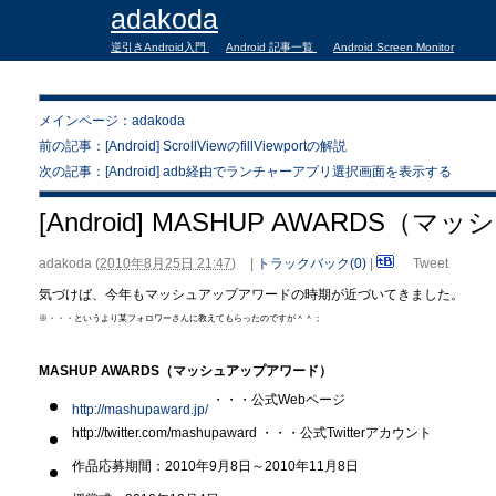
adakoda
逆引きAndroid入門
Android 記事一覧
Android Screen Monitor
メインページ：adakoda
前の記事：[Android] ScrollViewのfillViewportの解説
次の記事：[Android] adb経由でランチャーアプリ選択画面を表示する
[Android] MASHUP AWARDS
adakoda
(
2010年8月25日 21:47
)
|
トラックバック(0)
|
Tweet
気づけば、今年もマッシュアップアワードの時期が近づいてきました。
※・・・というより某フォロワーさんに教えてもらったのですが＾＾；
MASHUP AWARDS（マッシュアップアワード）
・・・公式Webページ
http://mashupaward.jp/
http://twitter.com/mashupaward ・・・公式Twitterアカウント
作品応募期間：2010年9月8日～2010年11月8日