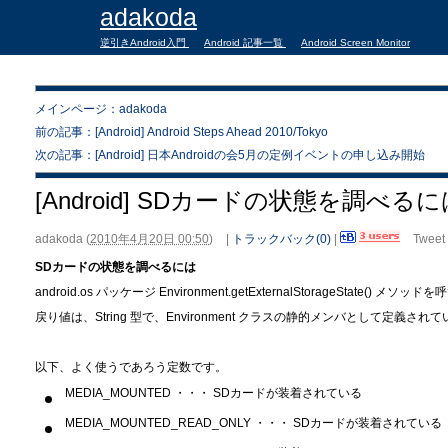
adakoda
逆引きAndroid入門
Android 記事一覧
Android Screen Monitor
メインページ：adakoda
前の記事：[Android] Android Steps Ahead 2010/Tokyo
次の記事：[Android] 日本Androidの会5月の定例イベントの申し込み開始
[Android] SDカードの状態を調べる
adakoda
(
2010年4月20日 00:50
)
|
トラックバック(0)
|
Tweet
SDカードの状態を調べるには
android.os パッケージ Environment.getExternalStorageState() メソ
戻り値は、String 型で、Environment クラスの静的メンバとして定義され
以下、よく使うであろう定数です。
MEDIA_MOUNTED ・・・ SDカードが装着されている
MEDIA_MOUNTED_READ_ONLY ・・・ SDカードが装着され