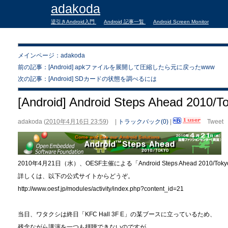
adakoda
逆引きAndroid入門
Android 記事一覧
Android Screen Monitor
メインページ：adakoda
前の記事：[Android] apkファイルを展開して圧縮したら元に戻ったwww
次の記事：[Android] SDカードの状態を調べるには
[Android] Android Steps Ahead 2010/T
adakoda
(
2010年4月16日 23:59
)
|
トラックバック(0)
|
Tweet
2010年4月21日（水）、OESF主催による「Android Steps Ahead 2010/
詳しくは、以下の公式サイトからどうぞ。
http://www.oesf.jp/modules/activity/index.php?content_id=21
当日、ワタクシは終日「KFC Hall 3F E」の某ブースに立っているため、
残念ながら講演を一つも拝聴できないのですが、