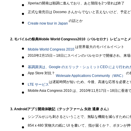
Xperiaの開発は順調に進んでおり、あと階段を2つ登れば終了
正式な発売日は Docomo さんからでないと言えないけど、予定
の話とか
Create now tour in Japan
2. モバイルの祭典Mobile World Congress2010（バルセロナ）レビュ
は世界最大のモバイルイベント
Mobile World Congress 2010
2010年2月15日～18日にスペインのバルセロナで開催され、来場者4
基調講演は、Google のエリック・シュミットCEO により行われ
App Store 対抗？
の
Wolesale Applications Community（WAC）
は遅延時間が短いため、今後、高速な応答を必要と
LTE サービス
Mobile Asia Congress 2010 は、2010年11月17日～18日に
3. Androidアプリ開発体験記（テックファーム 矢吹 通康 さん）
シンプルがぶち刺さるということで、無駄な機能を減らすために
854 x 480 実物大の紙に UI を書いて、指が届くか？、ボタ