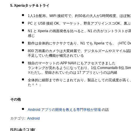
5. Xperiaタッチ＆トライ
1人1台配布。WiFi 接続可で、約50名の大人が1時間程度、ほぼ無
PC と USB 接続 OK、マーケット、野良アプリインスコOK、裏
N1 と Xperia の画面発色を比べると、N1 の方がコントラスト
感じ
動作は全体的にサクサクであり、N1 でも Xperia でも、（HTC De
800 万画素のカメラは大変綺麗で、デジタルズームやスマイル認識
不足していた機能が補完されている
独自のマーケットの APP NAVI にもアクセスできました
ランキングが見れるようになっており、1位.Commantalb 6位.Simeji
※ただし、登録されていたのは 17 アプリというのは内緒
全体的に細部まで作りこまれており、製品としての完成度が高く
た＾＾；
その他
Android アプリの開発を教える専門学校が登場
の話
カテゴリ
:
Android