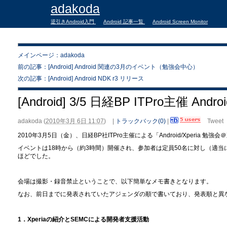
adakoda
逆引きAndroid入門
Android 記事一覧
Android Screen Monitor
メインページ：adakoda
前の記事：[Android] Android 関連の3月のイベント（勉強会中心）
次の記事：[Android] Android NDK r3 リリース
[Android] 3/5 日経BP ITPro主催 And
adakoda
(
2010年3月 6日 11:07
)
|
トラックバック(0)
|
Tweet
2010年3月5日（金）、日経BP社ITPro主催による「Android/Xperia 
イベントは18時から（約3時間）開催され、参加者は定員50名に対し（適当に
ほどでした。
会場は撮影・録音禁止ということで、以下簡単なメモ書きとなります。
なお、前日までに発表されていたアジェンダの順で書いており、発表順と異
1．Xperiaの紹介とSEMCによる開発者支援活動