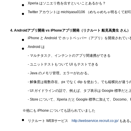
Xperia はソニエリ色を出すといいことあるかも？
Twitter アカウントは michiyasu0106 （めちゃめちゃ明るく
4. Androidアプリ開発 vs iPhoneアプリ開発（リクルート 船見高貴生 さん）
iPhone と Android で ホットペッパー（アプリ）を開発されてい
Android は
‐ マルチタスク、インテントのアプリ間連携ができる
‐ ユニットテストもついて UI もテストできる
‐ Java のメモリ管理。エラーがわかる。
‐ 解像度は複数存在、px でなく dip を使おう。でも縦横比が違
‐ UI ガイドラインの話で、例えば、タブ表示は Google 標準だと
‐ Store について、Xperia だと Google 標準に加えて、Docomo、
※他にも iPhone についても語られていました
リクルート WEBサービス
http://webservice.recruit.co.jp/
もある