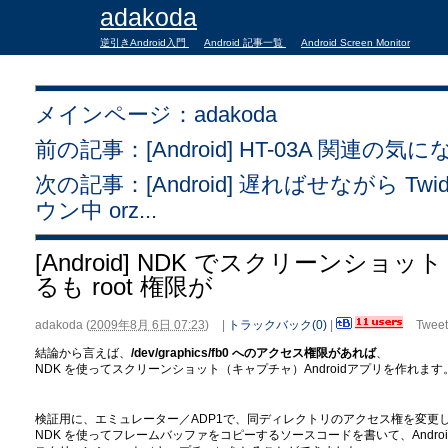
adakoda
逆引きAndroid入門
Android 記事一覧
Android Screen Monitor
メインページ：adakoda
前の記事：[Android] HT-03A 関連の気にな
次の記事：[Android] 遅ればせながら Twidr
ウン中 orz...
[Android] NDK でスクリーンシ
るも root 権限が
adakoda
(
2009年8月 6日 07:23
)
|
トラックバック(0)
|
Tweet
結論から言えば、
/dev/graphics/fb0 へのアクセス権限があれば
、
NDK を使ってスクリーンショット（キャプチャ）Androidアプリを作れます
検証用に、エミュレーター／ADP1で、同ディレクトリのアクセス権を変更
NDK を使ってフレームバッファをコピーするソースコードを書いて、Andr