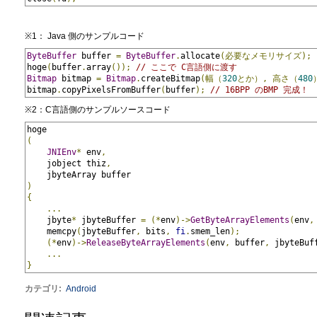
※1： Java 側のサンプルコード
ByteBuffer
 buffer 
=
ByteBuffer
.
allocate
(必要なメモリサイズ);
hoge
(
buffer
.
array
());
// ここで C言語側に渡す
Bitmap
 bitmap 
=
Bitmap
.
createBitmap
(幅（
320
とか）,
高さ（
480
bitmap
.
copyPixelsFromBuffer
(
buffer
);
// 16BPP のBMP 完成！
※2：C言語側のサンプルソースコード
hoge
(
JNIEnv
*
 env
,
    jobject thiz
,
    jbyteArray buffer
)
{
...
    jbyte
*
 jbyteBuffer 
=
(*
env
)->
GetByteArrayElements
(
env
,
    memcpy
(
jbyteBuffer
,
 bits
,
fi
.
smem_len
);
(*
env
)->
ReleaseByteArrayElements
(
env
,
 buffer
,
 jbyteBuf
...
}
カテゴリ
:
Android