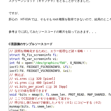
スクリーンショット（キャプチャ）をとることができました。
ですが、
肝心の HT-03A では、そもそも root 権限を取得できないので、結局の
参考までに試してみたソースコードの断片を貼っておきます。。。
C言語側のサンプルソースコード
// 説明を簡略化するために、エラー処理など諸々省略・・・
struct
 fb_fix_screeninfo 
fi
;
struct
 fb_var_screeninfo vi
;
int
 fd 
=
 open
(
"/dev/graphics/fb0"
,
 O_RDONLY
);
ioctl
(
fd
,
 FBIOGET_FSCREENINFO
,
&
fi
);
ioctl
(
fd
,
 FBIOGET_VSCREENINFO
,
&
vi
);
// 例えば、
// vi.xres には 320 [pixel]
// vi.yres には 480 [pixel]
// vi.bits_per_pixel には 16 [bpp]
// などの値を取得できます
void
*
bits 
=
 mmap
(
0
,
fi
.
smem_len
,
 PROT_READ
,
 MAP_SHARED
,
 f
// ここでC言語側でメモリを確保して返すか、
// 呼び出し側(Java)で確保したメモリ（※1）にコピーする（※2）
munmap
(
bits
,
fi
.
smem_len
);
close
(
fd
);