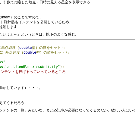
、引数で指定した地点・日時に見える星空を表示できる
ntent）のことですので、
ケット羅針盤もインテントを公開しているため、
起動します。
たいよぉ～」というときは、以下のような感じ。
に基点緯度（
double
型）の値をセット);
に
基点経度（
double
型）の値をセット);
ss"
,
ss.land.LandPanoramaActivity"
);
がインテントを投げるっていっているところ
動かしています）・・・。
えてくるだろう。
ンテントの一覧」みたいな、まとめ記事が必要になってくるのだが、欲しい人はい