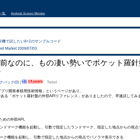
事一覧
Android Screen Monitor
決定－実機で試したい8+2のサンプルコード
d Market 2009/07/03
-03A発売前なのに、もの凄い勢いでポケット羅
る
クバック(0)
|
Tweet
向けアプリ開発者様用技術情報」というページがあり、
リである「ポケット羅針盤の外部APIリファレンス」がありましたので、早速試してみ
めの外部API。
ンドマーク機能を起動し、引数で指定したランドマーク、指定した地点からの視点
ーク機能を起動し、引数で指定した地点からの視点でパノラマ表示できる