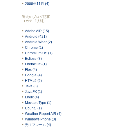
2008年11月 (4)
過去のブログ記事
（カテゴリ別）
Adobe AIR (15)
Android (421)
Android Wear (2)
Chrome (1)
Chromium OS (1)
Eclipse (3)
Firefox OS (1)
Flex (4)
Google (4)
HTML5 (5)
Java (3)
JavaFX (1)
Linux (4)
MovableType (1)
Ubuntu (1)
Weather Report AIR (4)
Windows Phone (3)
光ｉフレーム (4)