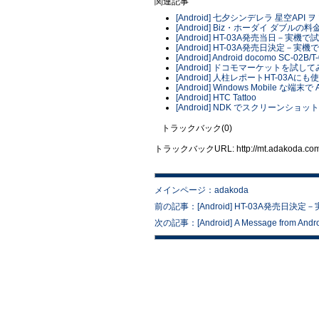
関連記事
[Android] 七夕シンデレラ 星空API 
[Android] Biz・ホーダイ ダブルの
[Android] HT-03A発売当日－実
[Android] HT-03A発売日決定
[Android] Android docomo SC-02B
[Android] ドコモマーケットを試し
[Android] 人柱レポートHT-0
[Android] Windows Mobile な端末
[Android] HTC Tattoo
[Android] NDK でスクリーンシ
トラックバック(0)
トラックバックURL: http://mt.adakoda.com/m
メインページ：adakoda
前の記事：[Android] HT-03A発売日
次の記事：[Android] A Message from Androi