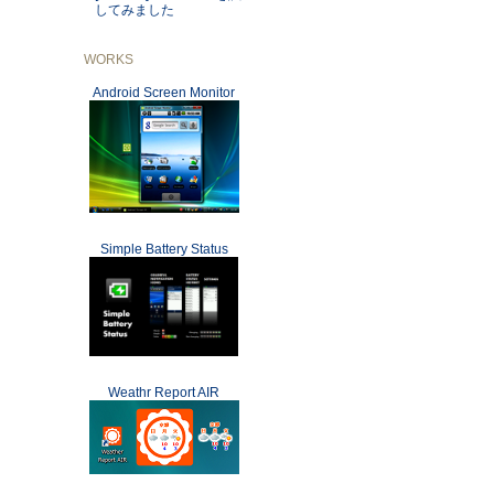
してみました
WORKS
Android Screen Monitor
Simple Battery Status
Weathr Report AIR