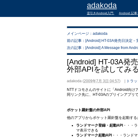
adakoda
逆引きAndroid入門
Android 記
メインページ：adakoda
前の記事：[Android] HT-03A発売日
次の記事：[Android] A Message from Androi
[Android] HT
外部APIを試してみ
adakoda
(
2009年7月 3日 04:57
)
|
トラッ
NTTドコモさんのサイトに「Android
同リンク先に、HT-03Aのプリインアプ
ポケット羅針盤の外部API
他のアプリからポケット羅針盤を起動するた
ランドマーク登録・起動API
・・・ラ
マ表示できる
ランドマーク起動API
・・・ランドマ