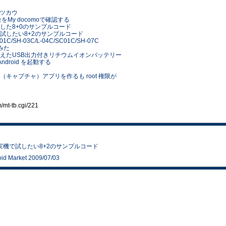
ヲ ツカウ
料金をMy docomoで確認する
機で試した8+0のサンプルコード
－実機で試したい8+2のサンプルコード
/T-01C/SH-03C/L-04C/SC01C/SH-07C
てみた
3Aにも使えたUSB出力付きリチウムイオンバッテリー
で Android を起動する
ョット（キャプチャ）アプリを作るも root 権限が
t-tb.cgi/221
決定－実機で試したい8+2のサンプルコード
d Market 2009/07/03