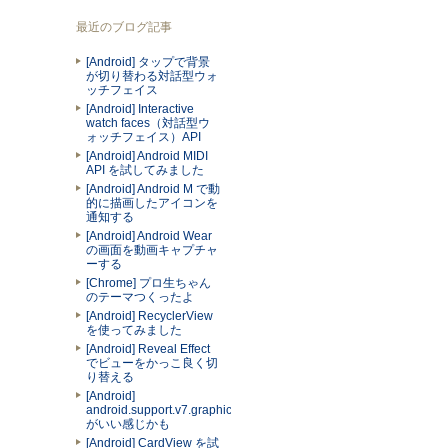
最近のブログ記事
[Android] タップで背景
が切り替わる対話型ウォ
ッチフェイス
[Android] Interactive
watch faces（対話型ウ
ォッチフェイス）API
[Android] Android MIDI
API を試してみました
[Android] Android M で動
的に描画したアイコンを
通知する
[Android] Android Wear
の画面を動画キャプチャ
ーする
[Chrome] プロ生ちゃん
のテーマつくったよ
[Android] RecyclerView
を使ってみました
[Android] Reveal Effect
でビューをかっこ良く切
り替える
[Android]
android.support.v7.graphics.Palette
がいい感じかも
[Android] CardView を試