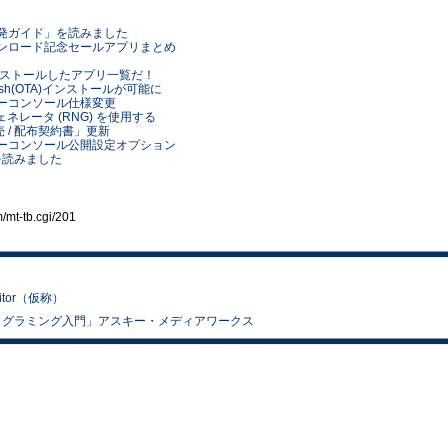
dアプリ開発ガイド」を読みました
100 億ダウンロード記念セールアプリまとめ
usにインストールしたアプリ一覧だ！
のPush(OTA)インストールが可能に
デベロッパーコンソール仕様変更
ジェネレータ (RNG) を使用する
ー販売 / 配布契約書」更新
t デベロッパーコンソール公開設定オプション
リ」を読みました
t-tb.cgi/201
nitor（仮称）
droidプログラミング入門」アスキー・メディアワークス