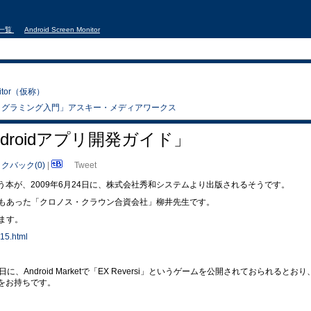
事一覧
Android Screen Monitor
nitor（仮称）
droidプログラミング入門」アスキー・メディアワークス
leAndroidアプリ開発ガイド」
クバック(0)
|
Tweet
」という本が、2009年6月24日に、株式会社秀和システムより出版されるそうです。
もあった「クロノス・クラウン合資会社」柳井先生です。
ます。
15.html
、Android Marketで「EX Reversi」というゲームを公開されておられるとおり
ハウをお持ちです。