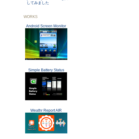
してみました
WORKS
Android Screen Monitor
Simple Battery Status
Weathr Report AIR