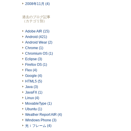
2008年11月 (4)
過去のブログ記事
（カテゴリ別）
Adobe AIR (15)
Android (421)
Android Wear (2)
Chrome (1)
Chromium OS (1)
Eclipse (3)
Firefox OS (1)
Flex (4)
Google (4)
HTML5 (5)
Java (3)
JavaFX (1)
Linux (4)
MovableType (1)
Ubuntu (1)
Weather Report AIR (4)
Windows Phone (3)
光ｉフレーム (4)