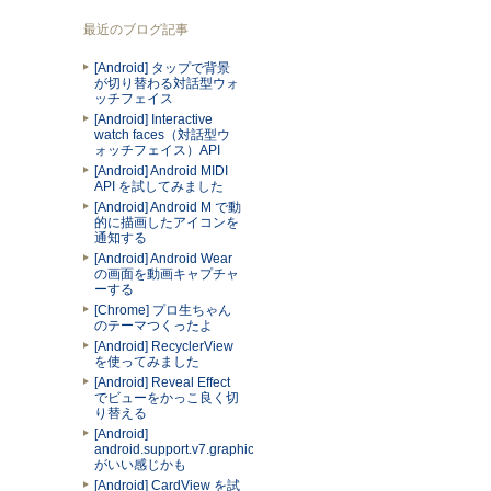
最近のブログ記事
[Android] タップで背景
が切り替わる対話型ウォ
ッチフェイス
[Android] Interactive
watch faces（対話型ウ
ォッチフェイス）API
[Android] Android MIDI
API を試してみました
[Android] Android M で動
的に描画したアイコンを
通知する
[Android] Android Wear
の画面を動画キャプチャ
ーする
[Chrome] プロ生ちゃん
のテーマつくったよ
[Android] RecyclerView
を使ってみました
[Android] Reveal Effect
でビューをかっこ良く切
り替える
[Android]
android.support.v7.graphics.Palette
がいい感じかも
[Android] CardView を試