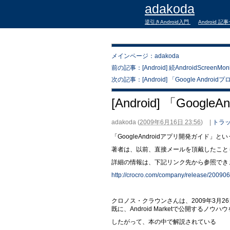
adakoda
逆引きAndroid入門
Android 記
メインページ：adakoda
前の記事：[Android] 続AndroidScreenMo
次の記事：[Android] 「Google An
[Android] 「Goog
adakoda
(
2009年6月16日 23:56
)
|
トラッ
「GoogleAndroidアプリ開発ガイド
著者は、以前、直接メールを頂戴したこと
詳細の情報は、下記リンク先から参照でき
http://crocro.com/company/release/200906
クロノス・クラウンさんは、2009年3月26日に
既に、Android Marketで公開するノウ
したがって、本の中で解説されている