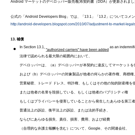
Android マーケットのデベロッパー販売/配布契約書（DDA）
が更新されまし
公式の「Android Developers Blog」では、「13.1」「13.2」につ
http://android-developers.blogspot.com/2010/07/adjustment-to-market-legal
13. 補償
In Section 13.1,
as an indemnifi
"authorized carriers" have been added
法律で認められる最大限の範囲内において、
デベロッパーは、（a）デベロッパーが本契約に違反してマーケットを
および（b）デベロッパーの対象製品が他者の何らかの著作権、商標権
営業秘密、トレード ドレス、特許権、もしくはその他の知的財産権を
または他者の名誉を毀損している、もしくは他者のパブリシティ権
もしくはプライバシーを侵害していることから発生したあらゆる第三
普通法上の訴訟、衡平法上の訴訟、または法的手続き、
ならびにあらゆる損失、責任、損害、費用、および経費
（合理的な弁護士報酬を含む）について、Google、その関連会社、