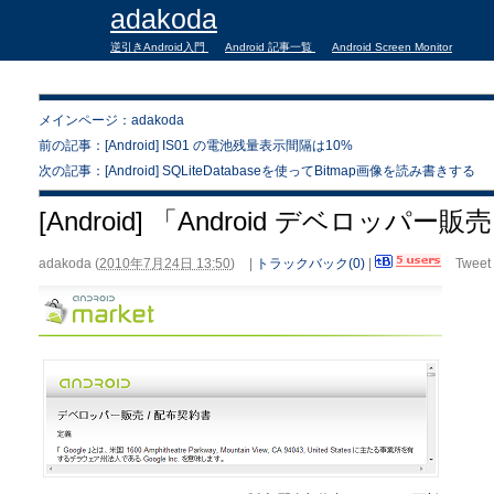
adakoda
逆引きAndroid入門
Android 記事一覧
Android Screen Monitor
メインページ：adakoda
前の記事：[Android] IS01 の電池残量表示間隔は10%
次の記事：[Android] SQLiteDatabaseを使ってBitmap画像を読み書きする
[Android] 「Android デベロッパー
adakoda
(
2010年7月24日 13:50
)
|
トラックバック(0)
|
Tweet