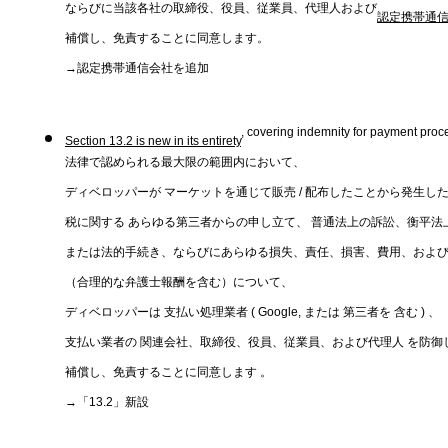
ならびに当該各社の取締役、役員、従業員、代理人および
認定携帯通
補償し、免責することに同意します。
→認定携帯通信会社を追加
, covering indemnity for payment proces
Section 13.2 is new in its entirety
法律で認められる最大限の範囲内において、
ディベロッパーが マーケットを通じて販売 / 配布したことから発生し
税に関する あらゆる第三者からの申し立て、 普通法上の訴訟、衡平法
または法的手続き、ならびにあらゆる損失、責任、損害、費用、およ
（合理的な弁護士報酬を含む）について、
ディベロッパーは 支払い処理業者 ( Google, または 第三者を 含む ) 、
支払い業者の 関連会社、取締役、役員、従業員、および代理人 を防御
補償し、免責することに同意します 。
→「13.2」新設