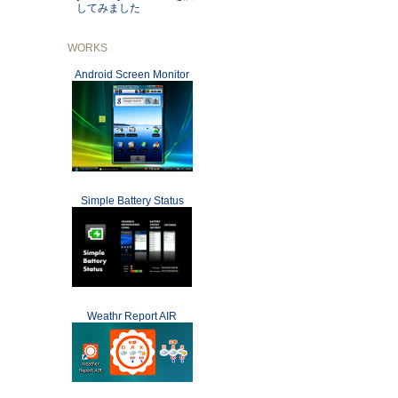
してみました
WORKS
Android Screen Monitor
Simple Battery Status
Weathr Report AIR