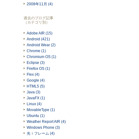
2008年11月 (4)
過去のブログ記事
（カテゴリ別）
Adobe AIR (15)
Android (421)
Android Wear (2)
Chrome (1)
Chromium OS (1)
Eclipse (3)
Firefox OS (1)
Flex (4)
Google (4)
HTML5 (5)
Java (3)
JavaFX (1)
Linux (4)
MovableType (1)
Ubuntu (1)
Weather Report AIR (4)
Windows Phone (3)
光ｉフレーム (4)