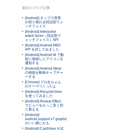
最近のブログ記事
[Android] タップで背景
が切り替わる対話型ウォ
ッチフェイス
[Android] Interactive
watch faces（対話型ウ
ォッチフェイス）API
[Android] Android MIDI
API を試してみました
[Android] Android M で動
的に描画したアイコンを
通知する
[Android] Android Wear
の画面を動画キャプチャ
ーする
[Chrome] プロ生ちゃん
のテーマつくったよ
[Android] RecyclerView
を使ってみました
[Android] Reveal Effect
でビューをかっこ良く切
り替える
[Android]
android.support.v7.graphics.Palette
がいい感じかも
[Android] CardView を試