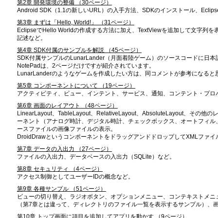
第2章 開発環境の整備 （30ページ）
Android SDK（1.1の新しいURL）の入手方法、SDKのインストール、Ecl
第3章 まずは「Hello, World!」 （31ページ）
EclipseでHello Worldの作成する方法に加え、TextViewを追加して文字列を
記述など。
第4章 SDK付属のサンプルを解説 （45ページ）
SDK付属サンプルのLunarLander（月面着陸ゲーム）のソースコード
NotePadは、2ページだけですが紹介されています。
LunarLanderのようなゲームを作成したい方は、同コメントが参考になる
第5章 コンポーネントについて （19ページ）
アクティビティ、ビュー、インテント、サービス、通知、コンテント・プロ
第6章 画面のレイアウト （48ページ）
LinearLayout、TableLayout、RelativeLayout、AbsoluteL
ーネント（アナログ時計、デジタル時計、チェックボックス、オートフィル
ースファイルの画像ファイルの表示。
DroidDrawというコンポーネントをドラッグアンドドロップしてXMLファ
第7章 データの入出力 （27ページ）
ファイルの入出力、データベースの入出力（SQLite）など。
第8章 セキュリティ （4ページ）
アクセス制御としてユーザーIDの概念など。
第9章 各種サンプル （51ページ）
ビューの切り替え、ラジオボタン、オプションメニュー、コンテキストメニ
（第7章とは違って、ディレクトリのファイル一覧を表示するサンプル）、
第10章 トップ画面に項目を追加してアプリを動かす （9ページ）