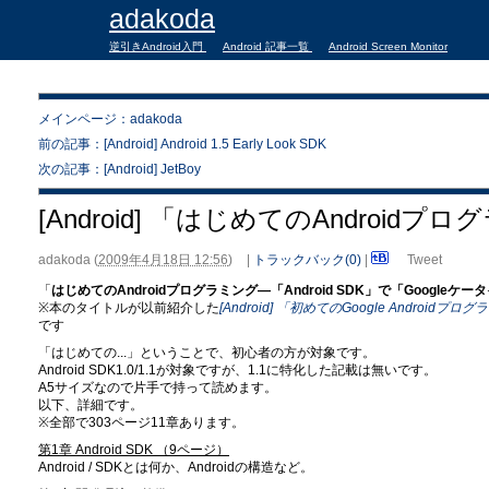
adakoda
逆引きAndroid入門
Android 記事一覧
Android Screen Monitor
メインページ：adakoda
前の記事：[Android] Android 1.5 Early Look SDK
次の記事：[Android] JetBoy
[Android] 「はじめてのAndroi
adakoda
(
2009年4月18日 12:56
)
|
トラックバック(0)
|
Tweet
「
はじめてのAndroidプログラミング―「Android SDK」で「Googleケータイ
※本のタイトルが以前紹介した
[Android] 「初めてのGoogle Androidプ
です
「はじめての...」ということで、初心者の方が対象です。
Android SDK1.0/1.1が対象ですが、1.1に特化した記載は無いです。
A5サイズなので片手で持って読めます。
以下、詳細です。
※全部で303ページ11章あります。
第1章 Android SDK （9ページ）
Android / SDKとは何か、Androidの構造など。