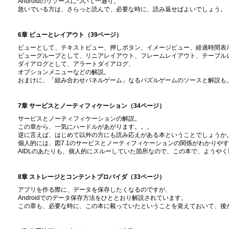
Androidのリソースについて一通り。
急いでいる方は、さらっと読んで、必要な時に、読み返せばよいでしょう。
6章 ビューとレイアウト（39ページ）
ビューとして、テキストビュー、押しボタン、イメージビュー、経過時間表
ビューグループとして、リニアレイアウト、フレームレイアウト、テーブル
ダイアログとして、アラートダイアログ、
オプションメニューなどの解説。
おまけに、「組み合わせパネルゲーム」なるパズルゲームのソースと解説も
7章 サービスとノーティフィケーション（34ページ）
サービスとノーティフィケーションの解説。
この章から、一気にハードルがあがります。。。
逆に言えば、はじめて以外の方にも読み応えがある本ということでしょうか
個人的には、図7.1のサービスとノーティフィケーションの関係がわかりや
AIDLのあたりも、個人的にスルーしていた箇所なので、この本で、ようや
8章 ストレージとコンテントプロバイダ（33ページ）
アプリを作る際に、データを保存したくなるのですが、
Androidでのデータ保存方法をひととおり解説されています。
この章も、必要な時に、この本に載っていたということを覚えておいて、後