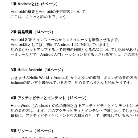
1章 Androidとは（6ページ）
Androidの概要とAndroidの実行環境について。
ここは、さらっと読めるでしょう。
2章 開発環境（14ページ）
Android SDKのインストールからエミュレータを動作させるまで。
Android本としては、初めてAndroid 1.5に対応していますし、
初心者がセットアップする上で最初の難関となるAVDについても記載があり
セミナーなどで「Android入門」セッションをする／される方々は、この
3章 Hello, Android（16ページ）
おきまりのHello World（,Android）からボタンの追加、ボタンの応答の方
Eclipseの使い方も書かれているので、初心者でもすんなり読めそうです。
4章 アクティビティとインテント（13ページ）
Hello World（,Android）の次の難関となるアクティビティとインテントに
初心者の方は、まず、このアクティビティとインテントで逃げ出してしまう
最初に、アクティビティとウィンドウの相違点として、解説しているあたり
5章 リソース（19ページ）