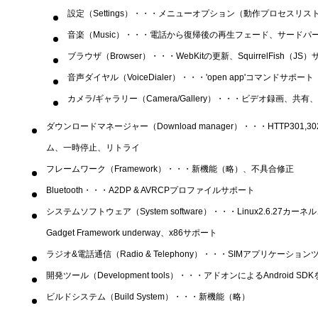
設定（Settings）・・・メニューオプション（動作プロセスリス
音楽（Music）・・・電話から復帰後の再生フェード、サードパ
ブラウザ（Browser）・・・WebKitの更新、SquirrelFis
音声ダイヤル（VoiceDialer）・・・'open app'コマンドサポート
カメラ/ギャラリー（Camera/Gallery）・・・ビデオ録画、
ダウンロードマネージャー（Download manager）・・・HTTP301,
ム、一時停止、リトライ
フレームワーク（Framework）・・・新機能（略）、不具合修正
Bluetooth・・・A2DP & AVRCPプロファイルサポート
システムソフトウェア（System software）・・・Linux2.6.27カーネル、wakelo
Gadget Framework underway、x86サポート
ラジオ&電話通信（Radio & Telephony）・・・SIMアプリケーシ
開発ツール（Development tools）・・・アドオンによるAndroi
ビルドシステム（Build System）・・・新機能（略）