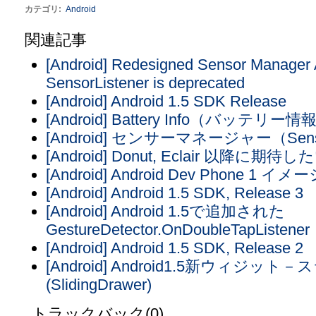
カテゴリ
:
Android
関連記事
[Android] Redesigned Sensor Manager
SensorListener is deprecated
[Android] Android 1.5 SDK Release
[Android] Battery Info（バッテリー情
[Android] センサーマネージャー（Sens
[Android] Donut, Eclair 以降に期
[Android] Android Dev Phone 1 イ
[Android] Android 1.5 SDK, Release 3
[Android] Android 1.5で追加された
GestureDetector.OnDoubleTapListener
[Android] Android 1.5 SDK, Release 2
[Android] Android1.5新ウィ
(SlidingDrawer)
トラックバック(0)