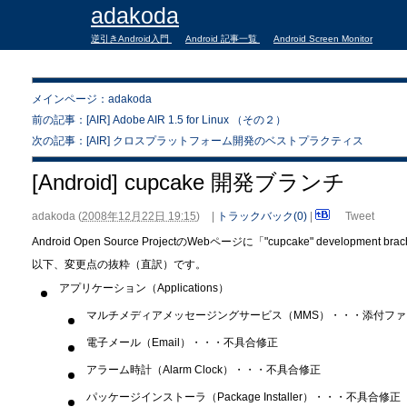
adakoda
逆引きAndroid入門
Android 記事一覧
Android Screen Monitor
メインページ：adakoda
前の記事：[AIR] Adobe AIR 1.5 for Linux （その２）
次の記事：[AIR] クロスプラットフォーム開発のベストプラクティス
[Android] cupcake 開発ブランチ
adakoda
(
2008年12月22日 19:15
)
|
トラックバック(0)
|
Tweet
Android Open Source ProjectのWebページに「"cupcake" develop
以下、変更点の抜粋（直訳）です。
アプリケーション（Applications）
マルチメディアメッセージングサービス（MMS）・・・添付フ
電子メール（Email）・・・不具合修正
アラーム時計（Alarm Clock）・・・不具合修正
パッケージインストーラ（Package Installer）・・・不具合修正