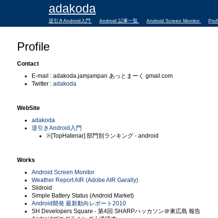
adakoda
逆引きAndroid入門
Android 記事一覧
Android Screen Monitor
Prof
Profile
Contact
E-mail : adakoda.jamjampan あっとまーく gmail.com
Twitter :
adakoda
WebSite
adakoda
逆引きAndroid入門
※[TopHatenar] 部門別ランキング - android
Works
Android Screen Monitor
Weather Report AIR (Adobe AIR Garally)
Slidroid
Simple Battery Status (Android Market)
Android開発 最新動向レポート2010
SH Developers Square - 第4回 SHARPハッカソン＠東広島 報告