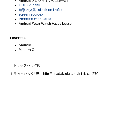
Androidプログラミング上達読本
GDG Shinshu
進撃の火狐 -attack on firefox
screenrecordex
Pronama chan santa
Android Wear Watch Faces Lesson
Favorites
Android
Modern C++
トラックバック(0)
トラックバックURL: http://mt.adakoda.com/mt-tb.cgi/270