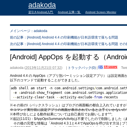
adakoda
逆引きAndroid入門
Android 記事一覧
Android Screen Monitor
メインページ：adakoda
前の記事：[Android] Android 4.4 の印刷機能が日本語環境で落ちる問題
次の記事：[Android] Android 4.4 の印刷機能が日本語環境で落ちる問題 その
[Android] AppOps を起動する（Androi
adakoda
(
2013年11月21日 07:32
)
|
トラックバック(0)
|
Twe
Android 4.4 の AppOps（アプリ別パーミッション設定アプリ） は設
以下のコマンドで起動することができました。
adb shell am start 
-
n com
.
android
.
settings
/
com
.
android
.
set
-
e 
:
android
:
show_fragment com
.
android
.
settings
.
applicatio
--
activity
-
clear
-
task 
--
activity
-
exclude
-
from
-
recents
※-e の前の\（バックスラッシュ）はブログの画面幅の都合上入れていますが
※コマンド実行前に設定アプリの画面が表示されていると上手くいかないの
※本呼び出しによる動作結果については自己責任でお願いします^^;
※追記(11/21)：$AppOpsSummaryActivityは不要でしたので削除しま
その後の完璧な情報は「Android 4.3.1と4.4でAppOpsを呼び出す方法 | 