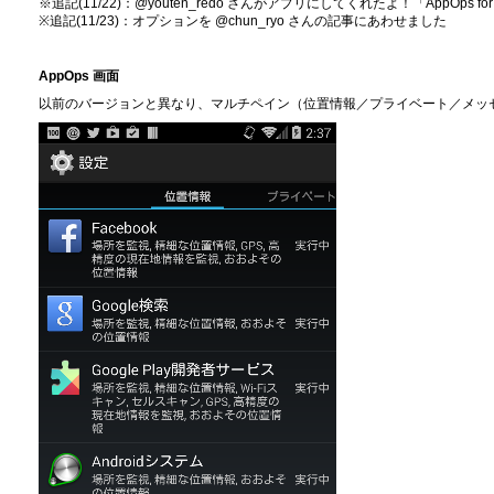
※追記(11/22)：@youten_redo さんがアプリにしてくれたよ！「AppOps for K
※追記(11/23)：オプションを @chun_ryo さんの記事にあわせました
AppOps 画面
以前のバージョンと異なり、マルチペイン（位置情報／プライベート／メッ