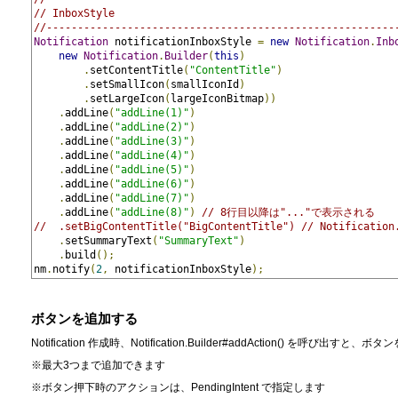
// InboxStyle
//--------------------------------------------------------
Notification
 notificationInboxStyle 
=
new
Notification
.
Inb
new
Notification
.
Builder
(
this
)
.
setContentTitle
(
"ContentTitle"
)
.
setSmallIcon
(
smallIconId
)
.
setLargeIcon
(
largeIconBitmap
))
.
addLine
(
"addLine(1)"
)
.
addLine
(
"addLine(2)"
)
.
addLine
(
"addLine(3)"
)
.
addLine
(
"addLine(4)"
)
.
addLine
(
"addLine(5)"
)
.
addLine
(
"addLine(6)"
)
.
addLine
(
"addLine(7)"
)
.
addLine
(
"addLine(8)"
)
// 8行目以降は"..."で表示される
//  .setBigContentTitle("BigContentTitle") // Notificati
.
setSummaryText
(
"SummaryText"
)
.
build
();
nm
.
notify
(
2
,
 notificationInboxStyle
);
ボタンを追加する
Notification 作成時、Notification.Builder#addAction() を呼び
※最大3つまで追加できます
※ボタン押下時のアクションは、PendingIntent で指定します