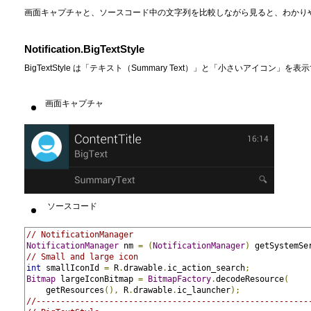
画面キャプチャと、ソースコード中の文字列を比較しながら見ると、わかり
Notification.BigTextStyle
BigTextStyle は「テキスト（Summary Text）」と「小さいアイコン」を
画面キャプチャ
ソースコード
// NotificationManager
NotificationManager
 nm 
=
(
NotificationManager
)
 getSystemSe
// Small and large icon
int
 smallIconId 
=
 R
.
drawable
.
ic_action_search
;
Bitmap
 largeIconBitmap 
=
BitmapFactory
.
decodeResource
(
    getResources
(),
 R
.
drawable
.
ic_launcher
);
//--------------------------------------------------------