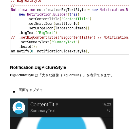
// BigTextStyle
//--------------------------------------------------------
Notification
 notificationBigTextStyle 
=
new
Notification
.
B
new
Notification
.
Builder
(
this
)
.
setContentTitle
(
"ContentTitle"
)
.
setSmallIcon
(
smallIconId
)
.
setLargeIcon
(
largeIconBitmap
))
.
bigText
(
"BigText"
)
//  .setBigContentTitle("BigContentTitle") // Notificati
.
setSummaryText
(
"SummaryText"
)
.
build
();
nm
.
notify
(
0
,
 notificationBigTextStyle
);
Notification.BigPictureStyle
BigPictureStyle は「大きな画像（Big Picture）」を表示できます。
画面キャプチャ