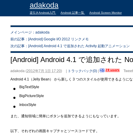
adakoda
逆引きAndroid入門
Android 記事一覧
Android Screen Monitor
メインページ：adakoda
前の記事：[Android] Google I/O 2012 リンクメモ
次の記事：[Android] Android 4.1 で追加された Activity 起動アニメーション
[Android] Android 4.1 で追加された Notif
adakoda
(
2012年7月 1日 17:20
)
|
トラックバック(0)
|
Tweet
Android 4.1（Jelly Bean） から新しく 3 つのスタイルが使用できるよう
BigTextStyle
BigPictureStyle
InboxStyle
また、通知領域に簡単にボタンを追加できるようにもなっています。
以下、それぞれの画面キャプチャとソースコードです。