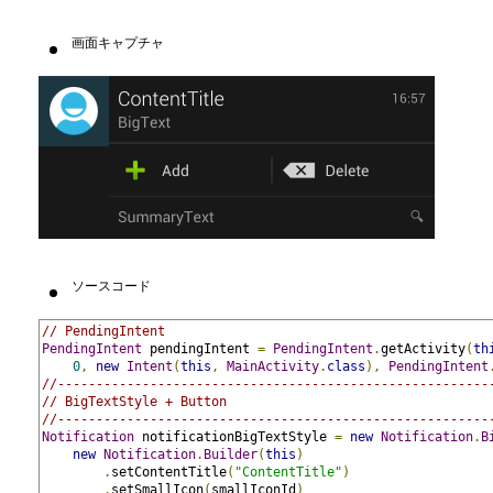
画面キャプチャ
ソースコード
// PendingIntent
PendingIntent
 pendingIntent 
=
PendingIntent
.
getActivity
(
th
0
,
new
Intent
(
this
,
MainActivity
.
class
),
PendingIntent
//--------------------------------------------------------
// BigTextStyle + Button
//--------------------------------------------------------
Notification
 notificationBigTextStyle 
=
new
Notification
.
B
new
Notification
.
Builder
(
this
)
.
setContentTitle
(
"ContentTitle"
)
.
setSmallIcon
(
smallIconId
)