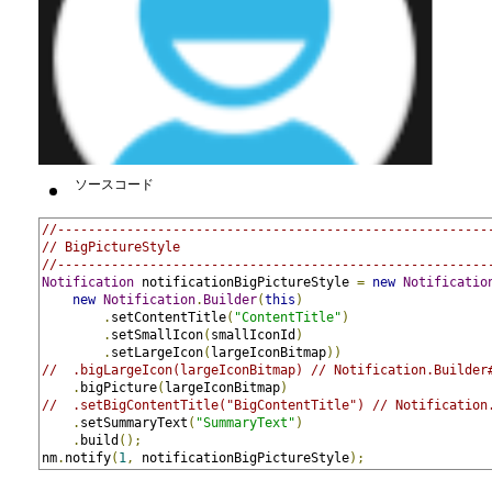
ソースコード
//--------------------------------------------------------
// BigPictureStyle
//--------------------------------------------------------
Notification
 notificationBigPictureStyle 
=
new
Notificatio
new
Notification
.
Builder
(
this
)
.
setContentTitle
(
"ContentTitle"
)
.
setSmallIcon
(
smallIconId
)
.
setLargeIcon
(
largeIconBitmap
))
//  .bigLargeIcon(largeIconBitmap) // Notification.Build
.
bigPicture
(
largeIconBitmap
)
//  .setBigContentTitle("BigContentTitle") // Notificati
.
setSummaryText
(
"SummaryText"
)
.
build
();
nm
.
notify
(
1
,
 notificationBigPictureStyle
);