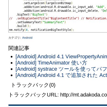
.
setLargeIcon
(
largeIconBitmap
)
.
addAction
(
android
.
R
.
drawable
.
ic_input_add
,
"Add"
,
.
addAction
(
android
.
R
.
drawable
.
ic_input_delete
,
"De
.
bigText
(
"BigText"
)
//  .setBigContentTitle("BigContentTitle") // Notificati
.
setSummaryText
(
"SummaryText"
)
.
build
();
nm
.
notify
(
4
,
 notificationBigTextStyle
);
カテゴリ
:
Android
関連記事
[Android] Android 4.1 ViewProperty
[Android] TimeAnimator 使い方
[Android] systrace ツールを使
[Android] Android 4.1 で追加された
トラックバック(0)
トラックバックURL: http://mt.adakoda.com/