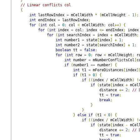
// Linear conflicts col
{
int
 lastRowIndex 
=
 mCellWidth 
*
(
mCellHeight 
-
1
);
int
 endIndex 
=
 lastRowIndex
;
for
(
int
 col 
=
0
;
 col 
<
 mCellWidth
;
 col
++)
{
for
(
int
 index 
=
 col
;
 index 
<=
 endIndex
;
 index
for
(
int
 searchIndex 
=
 index 
+
 mCellWidth
;
int
 number1 
=
 state
[
index
]
+
1
;
int
 number2 
=
 state
[
searchIndex
]
+
1
;
boolean
 tt 
=
false
;
for
(
int
 row 
=
0
;
 row 
<
 mCellHeight
;
 r
int
 number 
=
 mNumberConflictsCol
[
c
if
(
number1 
==
 number
)
{
int
 t1 
=
 mForeDistances
[
index
]
if
(
t1 
>
0
)
{
if
((
index 
/
 mCellWidth
)
!
if
(
state
[
index 
+
 mCel
                                        distance 
+=
2
;
//
                                        tt 
=
true
;
break
;
}
}
}
else
if
(
t1 
<
0
)
{
if
((
index 
/
 mCellWidth
)
!
if
(
state
[
index 
-
 mCel
                                        distance 
+=
2
;
//
                                        tt 
=
true
;
break
;