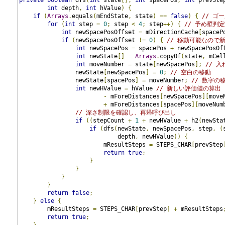
int
 depth
,
int
 hValue
)
{
if
(
Arrays
.
equals
(
mEndState
,
 state
)
==
false
)
{
// ゴ
for
(
int
 step 
=
0
;
 step 
<
4
;
 step
++)
{
// 予め壁判
int
 newSpacePosOffset 
=
 mDirectionCache
[
spaceP
if
(
newSpacePosOffset 
!=
0
)
{
// 移動可能なので
int
 newSpacePos 
=
 spacePos 
+
 newSpacePosOf
int
 newState
[]
=
Arrays
.
copyOf
(
state
,
 mCel
int
 moveNumber 
=
 state
[
newSpacePos
];
// 
                newState
[
newSpacePos
]
=
0
;
// 空白の移動
                newState
[
spacePos
]
=
 moveNumber
;
// 数字の
int
 newHValue 
=
 hValue 
// 新しい評価値の算出
-
 mForeDistances
[
newSpacePos
][
move
+
 mForeDistances
[
spacePos
][
moveNum
// 深さ制限を確認し、再帰呼び出し
if
((
stepCount 
+
1
+
 newHValue 
+
 h2
(
newSta
if
(
dfs
(
newState
,
 newSpacePos
,
 step
,
(
                            depth
,
 newHValue
))
{
                        mResultSteps 
=
 STEPS_CHAR
[
prevStep
return
true
;
}
}
}
}
return
false
;
}
else
{
        mResultSteps 
=
 STEPS_CHAR
[
prevStep
]
+
 mResultSteps
return
true
;
}