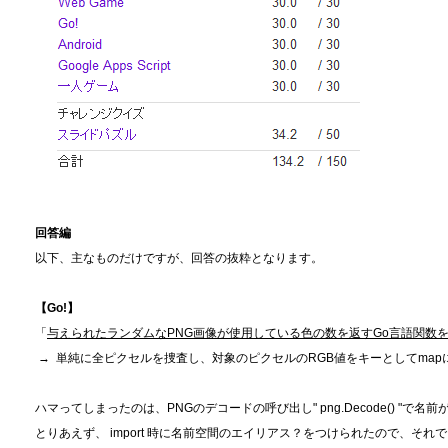
回答編
以下、主なものだけですが、回答の抜粋となります。
【Go!】
「
与えられたランダムなPNG画像が使用している色の数を返すGo言語関数
→ 単純に全ピクセルを捜査し、対象のピクセルのRGB値をキーとしてma
ハマってしまったのは、PNGのデコードの呼び出し" png.Decode() "で
とりあえず、 import 時に名前空間のエイリアス？をつけられたので、それ