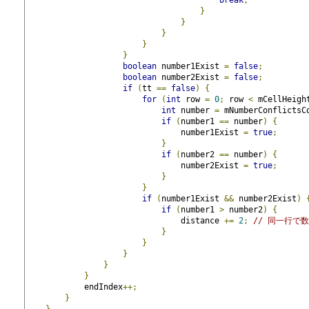
}
}
}
}
}
boolean
 number1Exist 
=
false
;
boolean
 number2Exist 
=
false
;
if
(
tt 
==
false
)
{
for
(
int
 row 
=
0
;
 row 
<
 mCellHeigh
int
 number 
=
 mNumberConflictsC
if
(
number1 
==
 number
)
{
                                number1Exist 
=
true
;
}
if
(
number2 
==
 number
)
{
                                number2Exist 
=
true
;
}
}
if
(
number1Exist 
&&
 number2Exist
)
if
(
number1 
>
 number2
)
{
                                distance 
+=
2
;
// 同一行で
}
}
}
}
}
            endIndex
++;
}
}