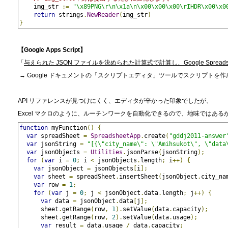
    img_str 
:=
"\x89PNG\r\n\x1a\n\x00\x00\x00\rIHDR\x00\x0
return
 strings
.
NewReader
(
img_str
)
}
【Google Apps Script】
「
与えられた JSON ファイルを決められた計算式で計算し、Google Spreads
→ Google ドキュメントの「スクリプトエディタ」ツールでスクリプト
API リファレンスが見つけにくく、エディタが辛かった印象でしたが、
Excel マクロのように、ルーチンワークを自動化できるので、地味ではあ
function
 myFunction
()
{
var
 spreadSheet 
=
SpreadsheetApp
.
create
(
"gddj2011-answer
var
 jsonString 
=
"[{\"city_na
var
 jsonObjects 
=
Utilities
.
jsonParse
(
jsonString
);
for
(
var
 i 
=
0
;
 i 
<
 jsonObjects
.
length
;
 i
++)
{
var
 jsonObject 
=
 jsonObjects
[
i
];
var
 sheet 
=
 spreadSheet
.
insertSheet
(
jsonObject
.
city_na
var
 row 
=
1
;
for
(
var
 j 
=
0
;
 j 
<
 jsonObject
.
data
.
length
;
 j
++)
{
var
 data 
=
 jsonObject
.
data
[
j
];
      sheet
.
getRange
(
row
,
1
).
setValue
(
data
.
capacity
);
      sheet
.
getRange
(
row
,
2
).
setValue
(
data
.
usage
);
var
 result 
=
 data
.
usage 
/
 data
.
capacity
;