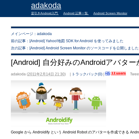
adakoda
逆引きAndroid入門
Android 記事一覧
Android Screen Monitor
メインページ：adakoda
前の記事：[Android] Yahoo!地図 SDK for Android を使ってみました
次の記事：[Android] Android Screen Monitor のソースコードを公開しました
[Android] 自分好みのAndroidアバター
adakoda
(
2011年2月14日 21:30
)
|
トラックバック(0)
|
Twee
Google から Androidify という Android Robot のアバターを作成で