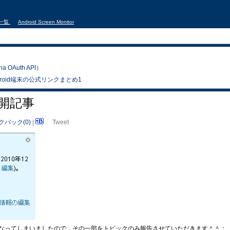
事一覧
Android Screen Monitor
 OAuth API）
ndroid端末の公式リンクまとめ1
未公開記事
クバック(0)
|
Tweet
なってしまいましたので、その一部をトピックのみ報告させていただきます＾＾；