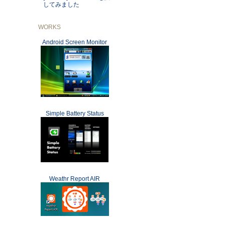
してみました
WORKS
Android Screen Monitor
Simple Battery Status
Weathr Report AIR