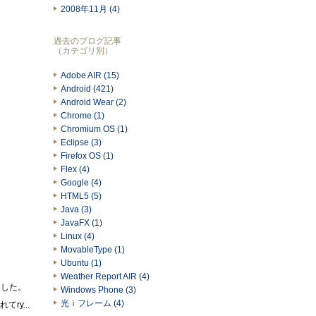
2008年11月 (4)
過去のブログ記事
（カテゴリ別）
Adobe AIR (15)
Android (421)
Android Wear (2)
Chrome (1)
Chromium OS (1)
Eclipse (3)
Firefox OS (1)
Flex (4)
Google (4)
HTML5 (5)
Java (3)
JavaFX (1)
Linux (4)
MovableType (1)
Ubuntu (1)
Weather Report AIR (4)
ました。
Windows Phone (3)
光ｉフレーム (4)
ry...