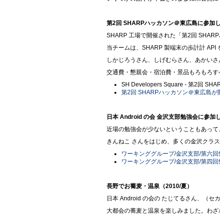
第2回 SHARPハッカソン＠東広島に参加しまし
SHARP 工場で開催された「第2回 SH
当チームは、SHARP 製端末の歩計計 API
しかじろうさん、しげむらさん、あかいさん
交通費・懇親会・宿泊費・景品もろもろすべ
SH Developers Square - 第
第2回 SHARPハッカソン＠東広島が開
日本 Android の会 金沢支部勉強会に参加しまし
近場の勉強会が少ないということもあって
きんねこ さんをはじめ、多くの金沢クラ
ワーキンググループ/金沢支部/第六回勉
ワーキンググループ/金沢支部/第四回勉
長野でお蕎麦・温泉（2010/夏）
日本 Android の会の たじてるさん
大都会の蕎麦と温泉を楽しみました。わざ