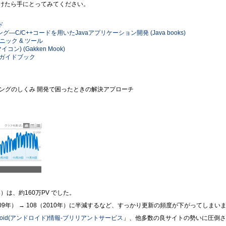
けたら手にとってみてください。
ド
プログラミング―C/C++コードを用いたJavaアプリケーション開発 (Java books)
クニック & ツール
ン) (Gakken Mook)
ML5ガイドブック
ラミングのしくみ 開発で困ったときの解決アプローチ
）は、約160万PV でした。
09年） → 108（2010年）に半減するなど、すっかり更新の頻度が下がってしまい
droid(アンドロイド)情報-ブリリアントサービス
」、他多数の良サイトの勢いに圧倒されて