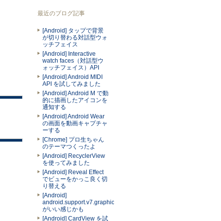
最近のブログ記事
[Android] タップで背景
が切り替わる対話型ウォ
ッチフェイス
[Android] Interactive
watch faces（対話型ウ
ォッチフェイス）API
[Android] Android MIDI
API を試してみました
[Android] Android M で動
的に描画したアイコンを
通知する
[Android] Android Wear
の画面を動画キャプチャ
ーする
[Chrome] プロ生ちゃん
のテーマつくったよ
[Android] RecyclerView
を使ってみました
[Android] Reveal Effect
でビューをかっこ良く切
り替える
[Android]
android.support.v7.graphics.Palette
がいい感じかも
[Android] CardView を試