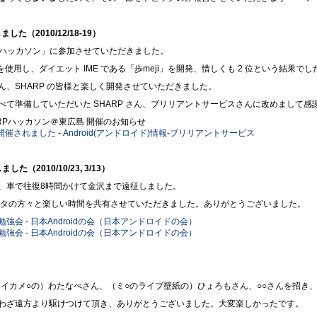
た（2010/12/18-19）
ARPハッカソン」に参加させていただきました。
 を使用し、ダイエット IME である「歩meji」を開発、惜しくも 2 位という結果で
、SHARP の皆様と楽しく開発させていただきました。
て準備していただいた SHARP さん、ブリリアントサービスさんに改めまして感
2回 SHARPハッカソン＠東広島 開催のお知らせ
催されました - Android(アンドロイド)情報-ブリリアントサービス
た（2010/10/23, 3/13）
、車で往復8時間かけて金沢まで遠征しました。
スタの方々と楽しい時間を共有させていただきました。ありがとうございました。
強会 - 日本Androidの会（日本アンドロイドの会）
強会 - 日本Androidの会（日本アンドロイドの会）
、（セカイカメ○の）わたなべさん、（ミ○のライブ壁紙の）ひょろもさん、○○さんを招き
わざ遠方より駆けつけて頂き、ありがとうございました。大変楽しかったです。