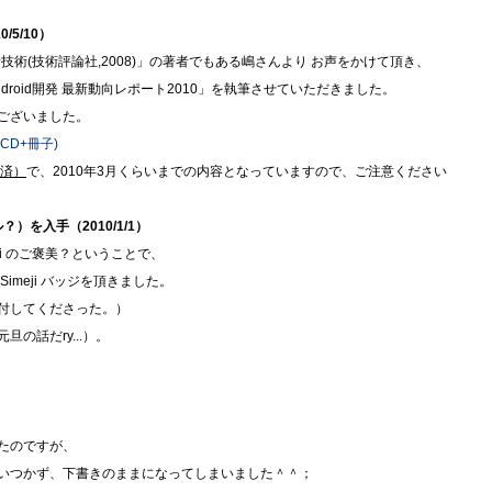
/5/10）
開発の新技術(技術評論社,2008)」の著者でもある嶋さんより お声をかけて頂き、
Android開発 最新動向レポート2010」を執筆させていただきました。
ございました。
(CD+冊子)
（済）
で、2010年3月くらいまでの内容となっていますので、ご注意ください
？）を入手（2010/1/1）
meji のご褒美？ということで、
から Simeji バッジを頂きました。
付してくださった。）
の話だry...）。
たのですが、
いつかず、下書きのままになってしまいました＾＾；