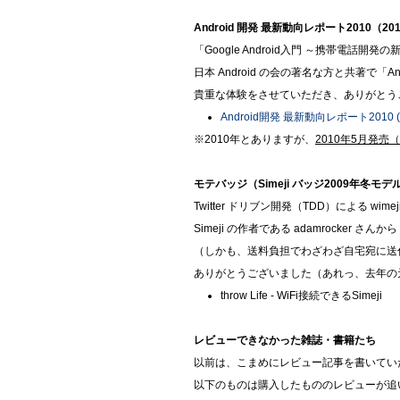
Android 開発 最新動向レポート2010（2010
「Google Android入門 ～携帯電話
日本 Android の会の著名な方と共著で「
貴重な体験をさせていただき、ありがとう
Android開発 最新動向レポート2010 
※2010年とありますが、
2010年5月発売
モテバッジ（Simeji バッジ2009年冬モデル
Twitter ドリブン開発（TDD）による wi
Simeji の作者である adamrocker さん
（しかも、送料負担でわざわざ自宅宛に送
ありがとうございました（あれっ、去年の元旦
throw Life - WiFi接続できるSimeji
レビューできなかった雑誌・書籍たち
以前は、こまめにレビュー記事を書いてい
以下のものは購入したもののレビューが追