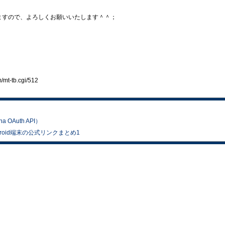
いますので、よろしくお願いいたします＾＾；
t-tb.cgi/512
 OAuth API）
ndroid端末の公式リンクまとめ1