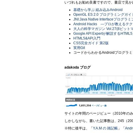
いづれもお勧め良書ですので、書店で見か
基礎から学ぶ 組み込みAndroid
OpenGL ES 2.0 プログラミングガイ
JNI:Java Native Interface
Android Hacks ―プロが教えるテ
大人の科学マガジン Vol.27(8ビットマイコ
Google API Expertが解説するHT
HTML5&API入門
CSS完全ガイド 第2版
実用Git
コードからわかるAndroidプログ
adakoda ブログ
サイトの年間のページビュー（2010年のみ
しかしながら、書いた記事数は、245（20
※特に後半は、「
Y.A.M の 雑記帳
」「
An