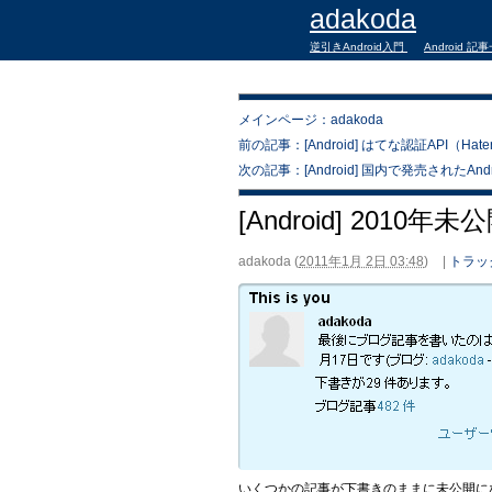
adakoda
逆引きAndroid入門
Android 記
メインページ：adakoda
前の記事：[Android] はてな認証API（Hatena
次の記事：[Android] 国内で発売されたA
[Android] 2010年
adakoda
(
2011年1月 2日 03:48
)
|
トラッ
いくつかの記事が下書きのままに未公開に